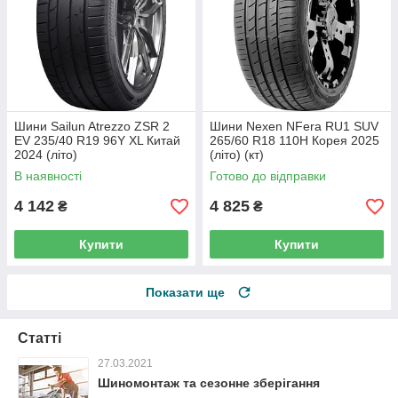
Шини Sailun Atrezzo ZSR 2
Шини Nexen NFera RU1 SUV
EV 235/40 R19 96Y XL Китай
265/60 R18 110H Корея 2025
2024 (літо)
(літо) (кт)
В наявності
Готово до відправки
4 142
4 825
₴
₴
Купити
Купити
Показати ще
Статті
27.03.2021
Шиномонтаж та сезонне зберігання