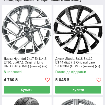
Диски Hyundai 7x17 5x114,3
Диски Skoda 8x18 5x112
ET51 dia67,1 Original Line
ET44 dia57,1 Original Line
HND3318 (GMF) (литой) (кт)
SK18304 (GBMF) (литой) (кт)
В наявності
Готово до відправки
4 760
5 045
₴
₴
Купити
Купити