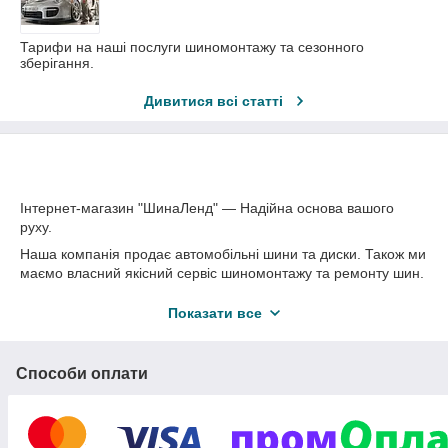
Тарифи на наші послуги шиномонтажу та сезонного
зберігання.
Дивитися всі статті
Інтернет-магазин "ШинаЛенд" — Надійна основа вашого
руху.
Наша компанія продає автомобільні шини та диски. Також ми
маємо власний якісний сервіс шиномонтажу та ремонту шин.
Наша головна перевага перед конкурентами — це ціни. У
Показати все
нас вони на 5% нижчі за ринкові. Висока якість
обслуговування. Ціни на сайті актуальні.
Зробити замовлення можна на сайті або за телефоном 044-
Способи оплати
331-51-71.
З вами зв’яжеться менеджер — уточнить інформацію щодо
замовлення. Отримуйте свій товар у будь-якому куточку