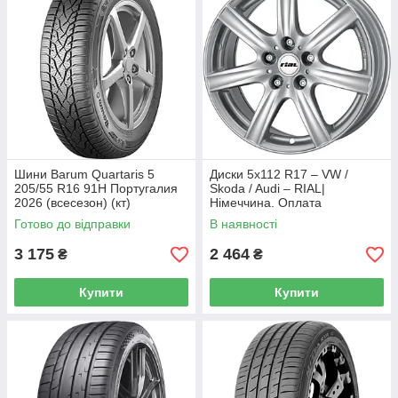
Шини Barum Quartaris 5
Диски 5x112 R17 – VW /
205/55 R16 91H Португалия
Skoda / Audi – RIAL|
2026 (всесезон) (кт)
Німеччина. Оплата
частинами (кт)
Готово до відправки
В наявності
3 175
2 464
₴
₴
Купити
Купити