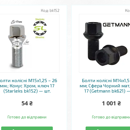
bk152
олти колісні M15x1,25 – 26
Болти колісні M14x1,5
мм.; Конус Хром, ключ 17
мм; Сфера Чорний мат
(Starleks bk152) — шт.
17 (Getmann bk621) —
54 ₴
1 001 ₴
Готово до відправки
Готово до відправк