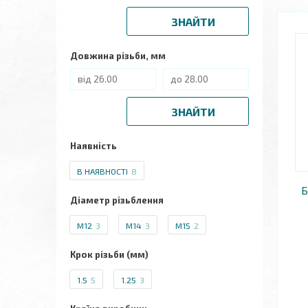
ЗНАЙТИ
Довжина різьби, мм
ЗНАЙТИ
Наявність
В НАЯВНОСТІ
8
Б
Діаметр різьблення
M12
3
M14
3
M15
2
Крок різьби (мм)
1.5
5
1.25
3