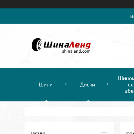
В
Шином
Шини
Диски
се
збе
БО