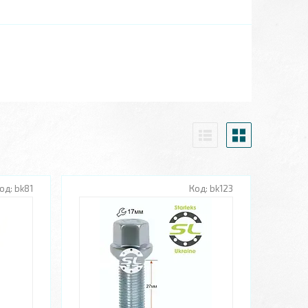
bk81
bk123