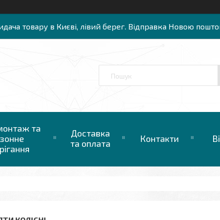
идача товару в Києві, лівий берег. Відправка Новою пошто
онтаж та
Доставка
зонне
Контакти
В
та оплата
рігання
ЛТИ КОЛІСНІ