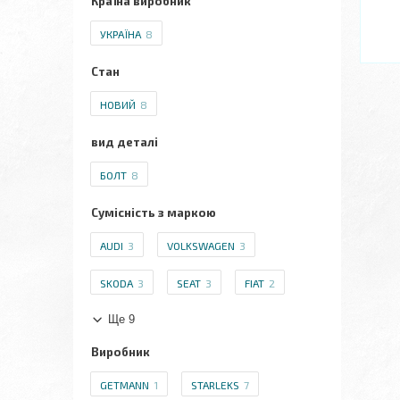
Країна виробник
УКРАЇНА
8
Стан
НОВИЙ
8
вид деталі
БОЛТ
8
Сумісність з маркою
AUDI
3
VOLKSWAGEN
3
SKODA
3
SEAT
3
FIAT
2
Ще 9
Виробник
GETMANN
1
STARLEKS
7