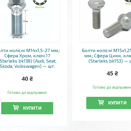
лти колісні M14x1,5-27 мм.;
Болти колісні M15x1,2
Сфера Хром, ключ 17
мм.; Сфера Цинк, клю
(Starleks bk138) (Audi, Seat,
(Starleks bk153) — 
Skoda, Volkswagen) — шт.
45 ₴
40 ₴
Готово до відправк
Готово до відправки
КУПИТИ
КУПИТИ