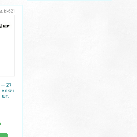
bk621
 — 27
, ключ
 шт.
и