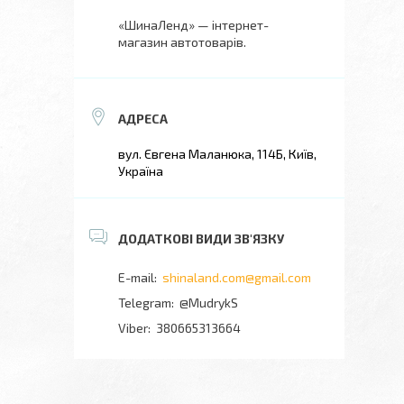
«ШинаЛенд» — інтернет-
магазин автотоварів.
вул. Євгена Маланюка, 114Б, Київ,
Україна
shinaland.com@gmail.com
@MudrykS
380665313664