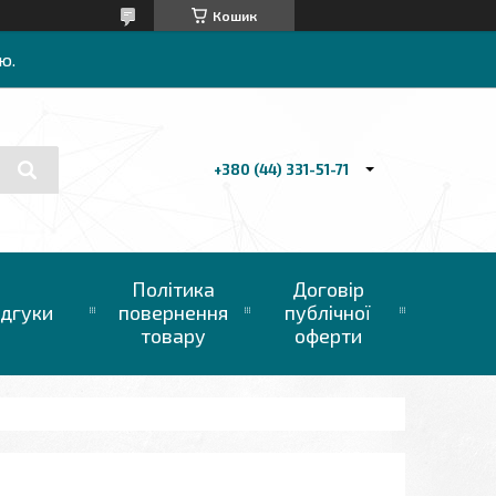
Кошик
ю.
+380 (44) 331-51-71
Політика
Договір
ідгуки
повернення
публічної
товару
оферти