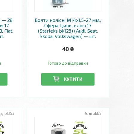
5 — 28
Болти колісні M14x1,5-27 мм.;
ч 17
Сфера Цинк, ключ 17
, Fiat,
(Starleks bk123) (Audi, Seat,
шт.
Skoda, Volkswagen) — шт.
40 ₴
и
Готово до відправки
КУПИТИ
bk153
bk65