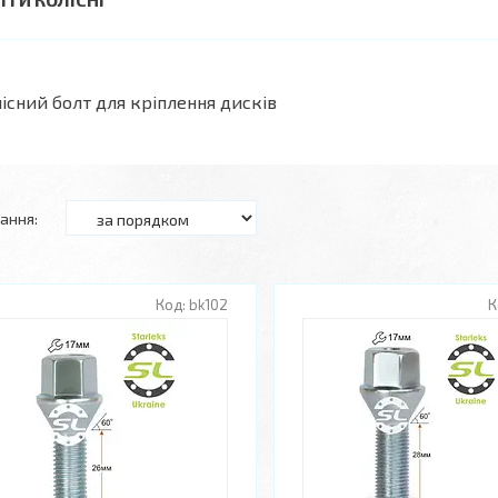
існий болт для кріплення дисків
bk102