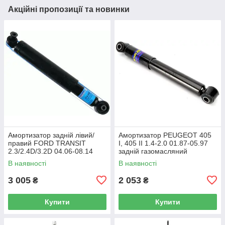
Акційні пропозиції та новинки
Амортизатор задній лівий/
Амортизатор PEUGEOT 405
правий FORD TRANSIT
I, 405 II 1.4-2.0 01.87-05.97
2.3/2.4D/3.2D 04.06-08.14
задній газомасляний
газомасляний (SACHS) OE
ORIGINAL (Monroe) OE
В наявності
В наявності
6C1118080BE
520688
3 005
2 053
₴
₴
Купити
Купити