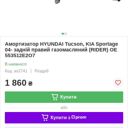
Амортизатор HYUNDAI Tucson, KIA Sportage
04- задній правий газомасляний (RIDER) OE
553512E2O7
В наявності
Код: as2741
Роздріб
1 860
₴
Купити
або
Купити з