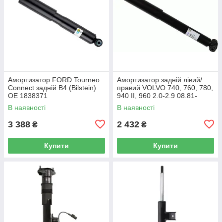
Амортизатор FORD Tourneo
Амортизатор задній лівий/
Connect задній B4 (Bilstein)
правий VOLVO 740, 760, 780,
OE 1838371
940 II, 960 2.0-2.9 08.81-
10.98 газомасляний (SACHS)
В наявності
В наявності
OE 1282107
3 388
2 432
₴
₴
Купити
Купити