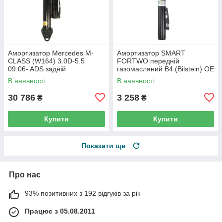
Амортизатор Mercedes M-
Амортизатор SMART
CLASS (W164) 3.0D-5.5
FORTWO передній
09.06- ADS задній
газомасляний B4 (Bilstein) OE
газомасляний B4 (Bilstein) OE
4513201131
В наявності
В наявності
1643200731
30 786
3 258
₴
₴
Купити
Купити
Показати ще
Про нас
93% позитивних з 192 відгуків за рік
Працює з 05.08.2011