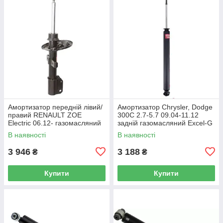
Амортизатор передній лівий/
Амортизатор Chrysler, Dodge
правий RENAULT ZOE
300C 2.7-5.7 09.04-11.12
Electric 06.12- газомасляний
задній газомасляний Excel-G
(KYB) OE 543027411R
(Kayaba) OE 4782712AC
В наявності
В наявності
3 946
3 188
₴
₴
Купити
Купити