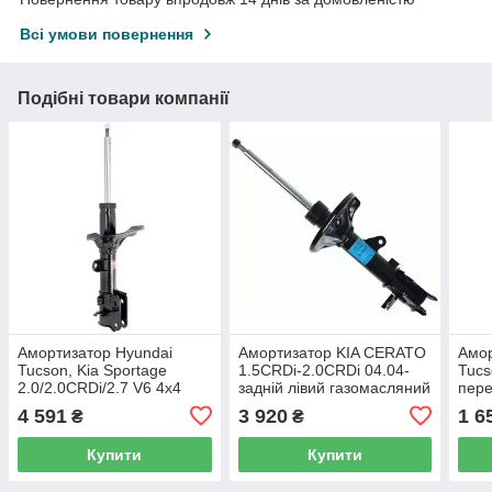
Всі умови повернення
Подібні товари компанії
Амортизатор Hyundai
Амортизатор KIA CERATO
Амо
Tucson, Kia Sportage
1.5CRDi-2.0CRDi 04.04-
Tucs
2.0/2.0CRDi/2.7 V6 4x4
задній лівий газомасляний
пере
08.04- задній лівий
(SACHS) OE 553512F201
газо
4 591
3 920
1 6
₴
₴
газомасляний Excel-G
546
(Kayaba) OE 553512E501
Купити
Купити