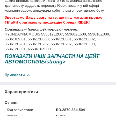
самих цінових категорій. Багато хто власники вантажного
транспорту віддають перевагу Rider, позаяк у цій сфері
компанія зарекомендувала себе тільки з позитивного боку.
Звертаємо Вашу увагу на те, що наш магазин продає
ТІЛЬКИ оригінальну продукцію бренда RIDER
!
Оригінальні (конструкторські) номери:
HYUNDAI/KIA/MOBIS 553512E2O7, 553602E500, 553610Z000,
553610Z001, 553612E000, 553612E001, 553612E002,
553612E201, 553612E202, 553612E207, 553612E500,
553612E501, A553610Z000
ПОКАЗАТИ ІНШІ ЗАПЧАСТИ НА ЦЕЙТ
АВТОМОСТИЛЬ/strong>
Приховати
Характеристики
Основні
Код запчастини
RD.2870.334.504
Виробник
Rider