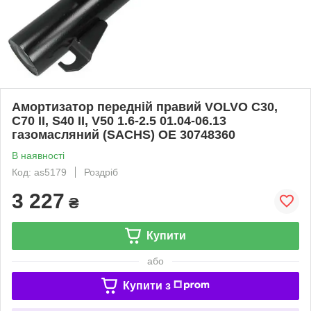
Амортизатор передній правий VOLVO C30,
C70 II, S40 II, V50 1.6-2.5 01.04-06.13
газомасляний (SACHS) OE 30748360
В наявності
Код: as5179
Роздріб
3 227
₴
Купити
або
Купити з