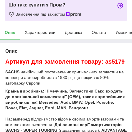
Що таке купити з Пром?
Замовлення під захистом
Опис
Характеристики
Доставка
Оплата
Умови п
Опис
Артикул для замовлення товару: as5179
SACHS
найбільший постачальник оригінальних запчастин на
конвеєри автовиробників з 1930 р., що покриває 80%
автопарку Європи.
Країна виробника: Німеччина. Запчастини Сакс входять
до оригінальної комплектації (OEM), таких європейських
виробників, як: Mersedes, Audi, BMW, Opel, Porsche,
Rover, Fiat, Jaguar, Ford, MAN, Peugeout.
Насамперед підприємство відоме своїми амортизаторами та
комплектами зчеплення.
Дві основні серії амортизаторів
SACHS
-
SUPER TOURING
(гідравлічні та газові),
ADVANTAGE