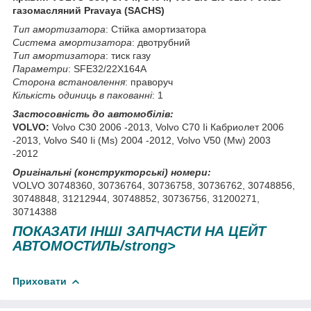
газомасляний Pravaya (SACHS)
Тип амортизатора
: Стійка амортизатора
Система амортизатора
: двотрубний
Тип амортизатора
: тиск газу
Параметри
: SFE32/22X164A
Сторона встановлення
: праворуч
Кількість одиниць в пакованні
: 1
Застосовність до автомобілів:
VOLVO:
Volvo C30 2006 -2013, Volvo C70 Ii Кабриолет 2006
-2013, Volvo S40 Ii (Ms) 2004 -2012, Volvo V50 (Mw) 2003
-2012
Оригінальні (конструкторські) номери:
VOLVO 30748360, 30736764, 30736758, 30736762, 30748856,
30748848, 31212944, 30748852, 30736756, 31200271,
30714388
ПОКАЗАТИ ІНШІ ЗАПЧАСТИ НА ЦЕЙТ
АВТОМОСТИЛЬ/strong>
Приховати