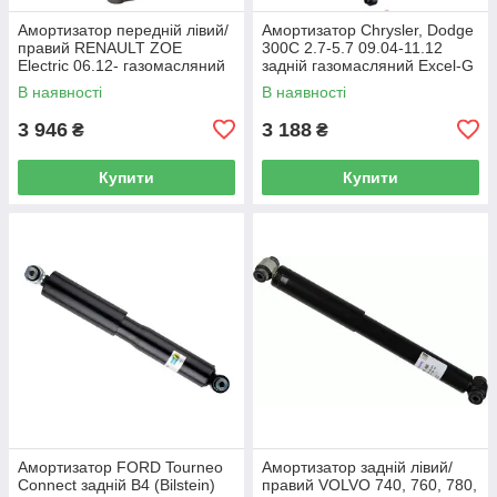
Амортизатор передній лівий/
Амортизатор Chrysler, Dodge
правий RENAULT ZOE
300C 2.7-5.7 09.04-11.12
Electric 06.12- газомасляний
задній газомасляний Excel-G
(KYB) OE 543027411R
(Kayaba) OE 4782712AC
В наявності
В наявності
3 946
3 188
₴
₴
Купити
Купити
Амортизатор FORD Tourneo
Амортизатор задній лівий/
Connect задній B4 (Bilstein)
правий VOLVO 740, 760, 780,