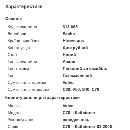
Характеристики
Основні
Код запчастини
313 665
Виробник
Sachs
Країна виробник
Німеччина
Конструкція
Двотрубний
Стан
Новий
Тип запчастини
Аналог
Тип техніки
Легковий автомобіль
Тип
Газомасляний
Сумісність з маркою
Volvo
Сумісність з моделлю
C30, V50, S40, C70
Користувальницькі характеристики
Марка
Volvo
Мoдель
C70 Ii Кабріолет
Розташування
передня вісь
Серія
C70 Ii Кабріолет 03.2006 -