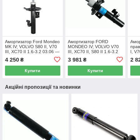
Амортизатор Ford Mondeo
Амортизатор FORD
Амор
MK IV; VOLVO S80 II, V70
MONDEO IV; VOLVO V70
прав
III, XC70 II 1.6-3.2 03.06 —
III, XC70 II, S80 II 1.6-3.2
I, V7
передній лівий
02.11- передній лівий
04.1
4 250
3 981
2 8
₴
₴
газомасляний Excel-G
газомасляний (SACHS)
(SA
(Kayaba) OE
OE 1577982
Купити
Купити
Акційні пропозиції та новинки