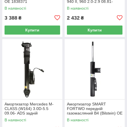
OE 1838371
940 II, 960 2.0-2.9 08.81-
10.98 газомасляний (SACHS)
В наявності
В наявності
OE 1282107
3 388
2 432
₴
₴
Купити
Купити
Амортизатор Mercedes M-
Амортизатор SMART
CLASS (W164) 3.0D-5.5
FORTWO передній
09.06- ADS задній
газомасляний B4 (Bilstein) OE
газомасляний B4 (Bilstein) OE
4513201131
В наявності
В наявності
1643200731