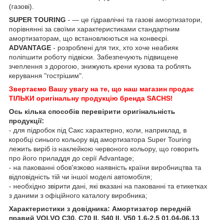
(газові).
SUPER TOURING
- — це гідравлічні та газові амортизатори,
порівнянні за своїми характеристиками стандартним
амортизаторам, що встановлюються на конвеєрі.
ADVANTAGE
- розроблені для тих, хто хоче неабияк
поліпшити роботу підвіски. Забезпечують підвищене
зчеплення з дорогою, знижують крени кузова та роблять
керування "гострішим".
Звертаємо Вашу увагу на те, що наш магазин продає
ТІЛЬКИ оригінальну продукцію бренда SACHS!
Ось кілька способів перевірити оригінальність
продукції:
- для підробок під Сакс характерно, коли, наприклад, в
коробці синього кольору від амортизатора Super Touring
лежить виріб із наклейкою червоного кольору, що говорить
про його приладдя до серії Advantage;
- на пакованні обов'язково наявність країни виробництва та
відповідність тій чи іншої моделі автомобіля;
- необхідно звірити дані, які вказані на пакованні та етикетках
з даними з офіційного каталогу виробника;
Характеристики з довідника: Амортизатор передній
правий VOLVO C30, C70 II, S40 II, V50 1.6-2.5 01.04-06.13