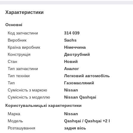
Характеристики
Основні
Код запчастини
314 039
Виробник
Sachs
Країна виробник
Німеччина
Конструкція
Двотрубний
Стан
Новий
Тип запчастини
Аналог
Тип техніки
Легковий автомобіль
Тип
Газомасляний
Сумісність з маркою
Nissan
Сумісність з моделлю
Nissan Qashqai
Користувальницькі характеристики
Марка
Nissan
Мoдель
Qashqai / Qashqai +2 I
Розташування
задня вісь