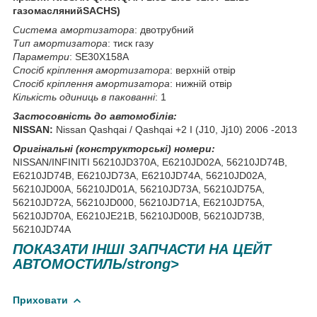
газомаслянийSACHS)
Система амортизатора
: двотрубний
Тип амортизатора
: тиск газу
Параметри
: SE30X158A
Спосіб кріплення амортизатора
: верхній отвір
Спосіб кріплення амортизатора
: нижній отвір
Кількість одиниць в пакованні
: 1
Застосовність до автомобілів:
NISSAN:
Nissan Qashqai / Qashqai +2 I (J10, Jj10) 2006 -2013
Оригінальні (конструкторські) номери:
NISSAN/INFINITI 56210JD370A, E6210JD02A, 56210JD74B,
E6210JD74B, E6210JD73A, E6210JD74A, 56210JD02A,
56210JD00A, 56210JD01A, 56210JD73A, 56210JD75A,
56210JD72A, 56210JD000, 56210JD71A, E6210JD75A,
56210JD70A, E6210JE21B, 56210JD00B, 56210JD73B,
56210JD74A
ПОКАЗАТИ ІНШІ ЗАПЧАСТИ НА ЦЕЙТ
АВТОМОСТИЛЬ/strong>
Приховати