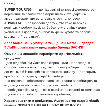
(газові).
SUPER TOURING
- — це гідравлічні та газові амортизатори,
порівнянні за своїми характеристиками стандартним
амортизаторам, що встановлюються на конвеєрі.
ADVANTAGE
- розроблені для тих, хто хоче неабияк
поліпшити роботу підвіски. Забезпечують підвищене
зчеплення з дорогою, знижують крени кузова та роблять
керування "гострішим".
Звертаємо Вашу увагу на те, що наш магазин продає
ТІЛЬКИ оригінальну продукцію бренда SACHS!
Ось кілька способів перевірити оригінальність
продукції:
- для підробок під Сакс характерно, коли, наприклад, в
коробці синього кольору від амортизатора Super Touring
лежить виріб із наклейкою червоного кольору, що говорить
про його приладдя до серії Advantage;
- на пакованні обов'язково наявність країни виробництва та
відповідність тій чи іншої моделі автомобіля;
- необхідно звірити дані, які вказані на пакованні та етикетках
з даними з офіційного каталогу виробника;
Характеристики з довідника: Амортизатор задній лівий/
правий NISSAN QASHQAI I 1.5D-2.0D 02.07-12.13