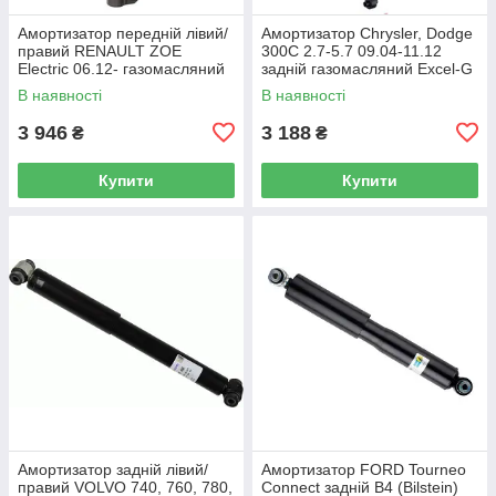
Амортизатор передній лівий/
Амортизатор Chrysler, Dodge
правий RENAULT ZOE
300C 2.7-5.7 09.04-11.12
Electric 06.12- газомасляний
задній газомасляний Excel-G
(KYB) OE 543027411R
(Kayaba) OE 4782712AC
В наявності
В наявності
3 946
3 188
₴
₴
Купити
Купити
Амортизатор задній лівий/
Амортизатор FORD Tourneo
правий VOLVO 740, 760, 780,
Connect задній B4 (Bilstein)