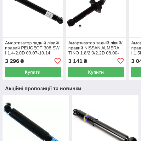
Амортизатор задній лівий/
Амортизатор задній лівий/
Амор
правий PEUGEOT 308 SW
правий NISSAN ALMERA
пра
I 1.4-2.0D 09.07-10.14
TINO 1.8/2.0/2.2D 08.00-
I 1.
газомасляний (SACHS)
02.06 газомасляний (KYB)
газо
3 296
3 141
3 0
₴
₴
OE 5206PY
OE 56210BU000
OE 
Купити
Купити
Акційні пропозиції та новинки