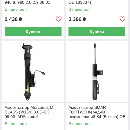
940 II, 960 2.0-2.9 08.81-
OE 1838371
10.98 газомасляний (SACHS)
В наявності
В наявності
OE 1282107
2 438
3 396
₴
₴
Купити
Купити
Амортизатор Mercedes M-
Амортизатор SMART
CLASS (W164) 3.0D-5.5
FORTWO передній
09.06- ADS задній
газомасляний B4 (Bilstein) OE
газомасляний B4 (Bilstein) OE
4513201131
В наявності
В наявності
1643200731