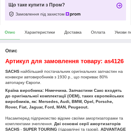
Що таке купити з Пром?
Замовлення під захистом
Опис
Характеристики
Доставка
Оплата
Умови п
Опис
Артикул для замовлення товару: as4126
SACHS
найбільший постачальник оригінальних запчастин на
конвеєри автовиробників з 1930 р., що покриває 80%
автопарку Європи.
Країна виробника: Німеччина. Запчастини Сакс входять
до оригінальної комплектації (OEM), таких європейських
виробників, як: Mersedes, Audi, BMW, Opel, Porsche,
Rover, Fiat, Jaguar, Ford, MAN, Peugeout.
Насамперед підприємство відоме своїми амортизаторами та
комплектами зчеплення.
Дві основні серії амортизаторів
SACHS
-
SUPER TOURING
(гідравлічні та газові),
ADVANTAGE