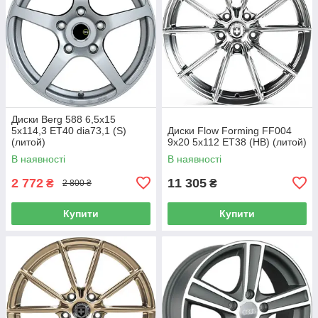
Диски Berg 588 6,5x15
5x114,3 ET40 dia73,1 (S)
Диски Flow Forming FF004
(литой)
9x20 5x112 ET38 (HB) (литой)
В наявності
В наявності
2 772
11 305
₴
₴
2 800 ₴
Купити
Купити