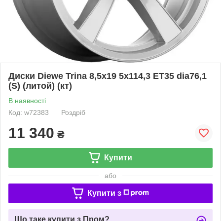
Диски Diewe Trina 8,5x19 5x114,3 ET35 dia76,1
(S) (литой) (кт)
В наявності
Код: w72383
Роздріб
11 340
₴
Купити
або
Купити з
Що таке купити з Пром?