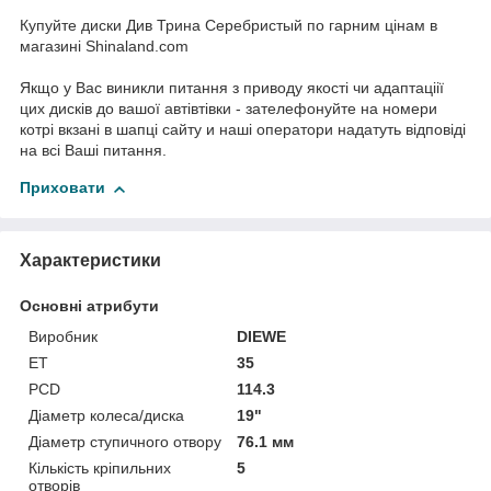
Купуйте диски Див Трина Серебристый по гарним цінам в
магазині Shinaland.com
Якщо у Вас виникли питання з приводу якості чи адаптаціії
цих дисків до вашої автівтівки - зателефонуйте на номери
котрі вкзані в шапці сайту и наші оператори надатуть відповіді
на всі Ваші питання.
Приховати
Характеристики
Основні атрибути
Виробник
DIEWE
ET
35
PCD
114.3
Діаметр колеса/диска
19"
Діаметр ступичного отвору
76.1 мм
Кількість кріпильних
5
отворів