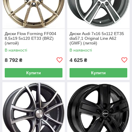
Диски Flow Forming FF004
Диски Audi 7x16 5x112 ET35
8,5x19 5x120 ET33 (BRZ)
dia57,1 Original Line A62
(литой)
(GMF) (литой)
В наявності
В наявності
8 792
4 625
₴
₴
Купити
Купити