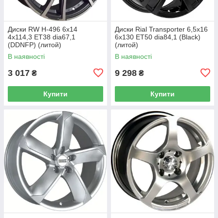
Диски RW H-496 6x14
Диски Rial Transporter 6,5x16
4x114,3 ET38 dia67,1
6x130 ET50 dia84,1 (Black)
(DDNFP) (литой)
(литой)
В наявності
В наявності
3 017
9 298
₴
₴
Купити
Купити