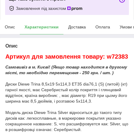
Замовлення під захистом
Опис
Характеристики
Доставка
Оплата
Умови 
Опис
Артикул для замовлення товару: w72383
Самовивіз в м. Києві! (Якщо товар находится в другому
місті, то необхідно перемещєння - 250 грн. / шт. )
Диски Diewe Trina 8,5x19 5x114,3 ET35 dia76,1 (S) (литой) (кт)
гарної якості, має Серебристый колір покриття і глянцевий
віддтінок, країна виробник: , має діаметр: R19 при цьому його
ширина має 8,5 дюймів, і розтавою 5x114,3.
Модель диска Diewe Trina Silver відноситься до такого типу
дисків как: легкосплавные, в маркировке покрытия указано
сокращенное название: S, что расшифровуется как: Silver, що
в розшифровці означає: Серебристый.