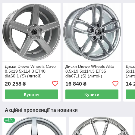
Диски Diewe Wheels Cavo
Диски Diewe Wheels Alito
Диск
8,5x19 5x114,3 ET40
8,5x19 5x114,3 ET35
5x11
dia60,1 (S) (литой)
dia67,1 (S) (литой)
(лит
20 258
16 840
14 
₴
₴
Купити
Купити
Акційні пропозиції та новинки
–1%