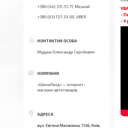
+380 (44) 331-51-71
Міський
УВ
- П
+380 (63) 137-33-00
VIBER
- У
Мудрик Олександр Сергійович
«ШинаЛенд» — інтернет-
магазин автотоварів.
вул. Євгена Маланюка, 114Б, Київ,