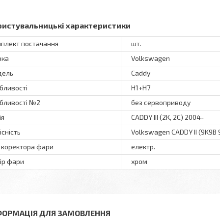
ристувальницькі характеристики
плект постачання
шт.
рка
Volkswagen
дель
Caddy
бливості
H1+H7
бливості №2
без сервоприводу
ія
CADDY III (2K, 2C) 2004-
існість
Volkswagen CADDY II (9K9B 
 коректора фари
електр.
ір фари
хром
ФОРМАЦІЯ ДЛЯ ЗАМОВЛЕННЯ