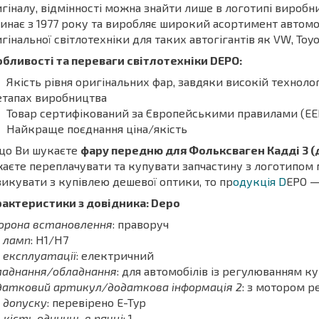
гіналу, відмінності можна знайти лише в логотипі виробника
инає з 1977 року та виробляє широкий асортимент автомо
гінальної світлотехніки для таких автогігантів як VW, Toyot
бливості та переваги світлотехніки DEPO:
Якість рівня оригінальних фар, завдяки високій технологі
етапах виробництва
Товар сертифікований за Європейськими правилами (ЕЕК ОО
Найкраще поєднання ціна/якість
що Ви шукаєте
фару передню для Фольксваген Кадді 3
(
аєте переплачувати та купувати запчастину з логотипом м
икувати з купівлею дешевої оптики, то пр
одукція D
EPO —
рактеристики з довідника: Depo
орона встановлення
: праворуч
 ламп
: H1/H7
 експлуатації
: електричний
ладнання/обладнання
: для автомобілів із регулюванням к
датковий артикул/додаткова інформація 2
: з мотором р
 допуску
: перевірено E-Typ
ькість одиниць в пачці
: 1