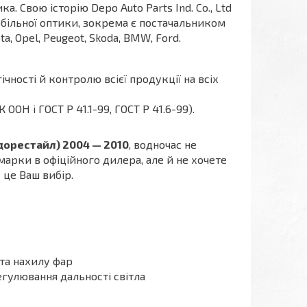
. Свою історію Depo Auto Parts Ind. Co., Ltd
більної оптики, зокрема є постачальником
a, Opel, Peugeot, Skoda, BMW, Ford.
чності й контролю всієї продукції на всіх
Н і ГОСТ P 41.1-99, ГОСТ Р 41.6-99).
дорестайл) 2004 — 2010
, водночас не
арки в офіційного дилера, але й не хочете
 це Ваш вибір.
ута нахилу фар
егулювання дальності світла