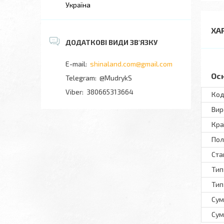
Україна
ХА
shinaland.com@gmail.com
Ос
@MudrykS
380665313664
Код
Вир
Кра
Пол
Ста
Тип
Тип
Сум
Сум