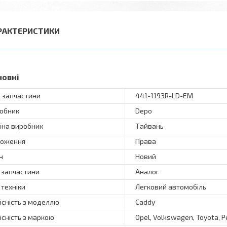
РАКТЕРИСТИКИ
новні
 запчастини
441-1193R-LD-EM
обник
Depo
їна виробник
Тайвань
оження
Права
н
Новий
 запчастини
Аналог
 техніки
Легковий автомобіль
існість з моделлю
Caddy
існість з маркою
Opel, Volkswagen, Toyota, 