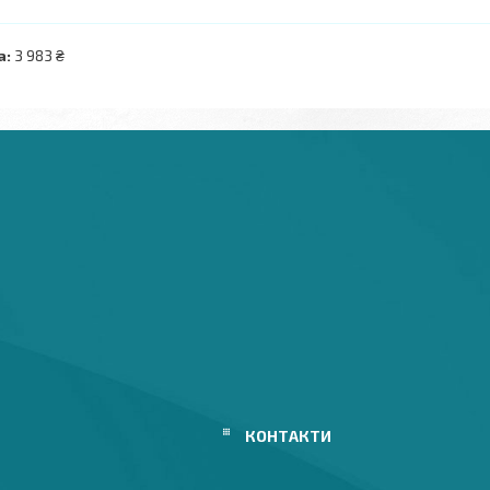
а:
3 983 ₴