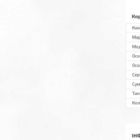
Ко
Ком
Ма
Мo
Осо
Осо
Сер
Сум
Тип
Кол
ІН