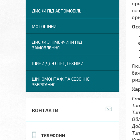
ори
поч
ДИСКИ ПІД АВТОМОБІЛЬ
ори
Осо
МОТОШИНИ
ДИСКИ З НІМЕЧЧИНИ ПІД
ЗАМОВЛЕННЯ
ШИНИ ДЛЯ СПЕЦТЕХНІКИ
Як
баж
ШИНОМОНТАЖ ТА СЕЗОННЕ
риз
ЗБЕРІГАННЯ
Ха
Ст
Тип
КОНТАКТИ
Тип
Об
До
Тип
Кіл