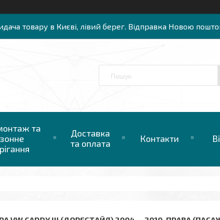
идача товару в Києві, лівий берег. Відправка Новою пошто
онтаж та
Доставка
зонне
Контакти
В
та оплата
рігання
РА VW CADDY III (ДОРЕСТАЙЛ) 2004 — 2010, ПРАВА (ПАСА