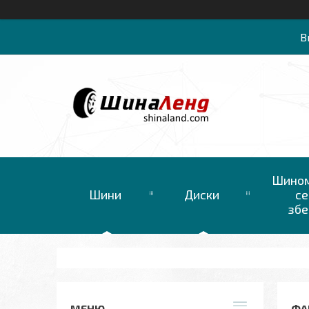
В
Шином
Шини
Диски
се
збе
ФА