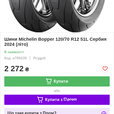
Шини Michelin Bopper 120/70 R12 51L Сербия
2024 (літо)
В наявності
Код: a785639
Роздріб
2 272
₴
Купити
або
Купити з
Що таке купити з Пром?