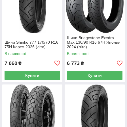
Шини Bridgestone Exedra
Шини Shinko 777 170/70 R16
Max 130/90 R16 67H Япония
75H Корея 2026 (літо)
2024 (літо)
В наявності
В наявності
7 060
6 773
₴
₴
Купити
Купити