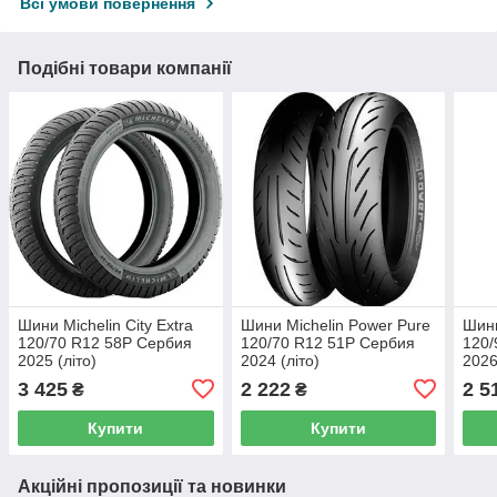
Всі умови повернення
Подібні товари компанії
Шини Michelin City Extra
Шини Michelin Power Pure
Шини
120/70 R12 58P Сербия
120/70 R12 51P Сербия
120/
2025 (літо)
2024 (літо)
2026
3 425
2 222
2 5
₴
₴
Купити
Купити
Акційні пропозиції та новинки