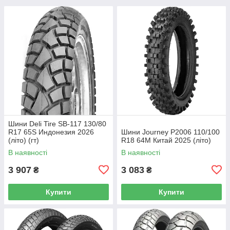
Шини Deli Tire SB-117 130/80
R17 65S Индонезия 2026
Шини Journey P2006 110/100
(літо) (гт)
R18 64M Китай 2025 (літо)
В наявності
В наявності
3 907
3 083
₴
₴
Купити
Купити