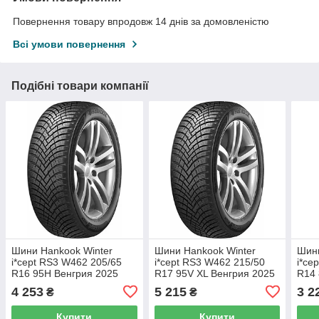
Повернення товару впродовж 14 днів за домовленістю
Всі умови повернення
Подібні товари компанії
Шини Hankook Winter
Шини Hankook Winter
Шини
i*cept RS3 W462 205/65
i*cept RS3 W462 215/50
i*ce
R16 95H Венгрия 2025
R17 95V XL Венгрия 2025
R14 
(зима)
(зима)
(зим
4 253
5 215
3 2
₴
₴
Купити
Купити