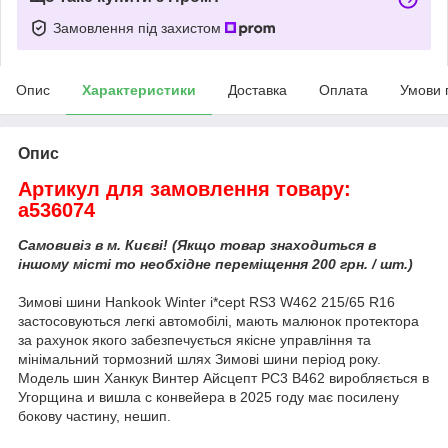
Замовлення під захистом
Опис
Характеристики
Доставка
Оплата
Умови 
Опис
Артикул для замовлення товару:
a536074
Самовивіз в м. Києві! (Якщо товар знаходиться в
іншому місті то необхідне переміщення 200 грн. / шт.)
Зимові шини Hankook Winter i*cept RS3 W462 215/65 R16
застосовуються легкі автомобілі, мають малюнок протектора
за рахунок якого забезпечується якісне управління та
мінімальний тормозний шлях Зимові шини період року.
Модель шин Ханкук Винтер Айсцепт РС3 В462 виробляється в
Угорщина и вишла с конвейера в 2025 году має посилену
бокову частину, нешип.