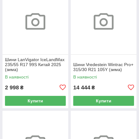
Шини LanVigator IceLandMax
235/55 R17 99S Китай 2025
Шини Vredestein Wintrac Pro+
(зима)
315/30 R21 105Y (зима)
В наявності
В наявності
2 998
14 444
₴
₴
Купити
Купити