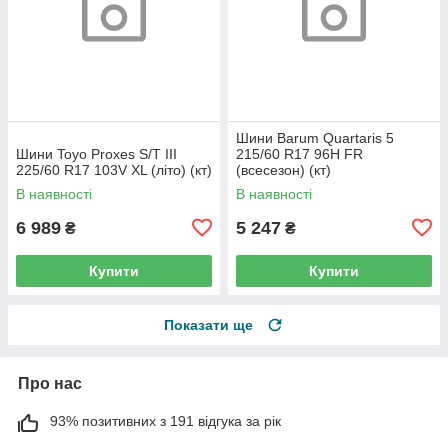
Шини Barum Quartaris 5
Шини Toyo Proxes S/T III
215/60 R17 96H FR
225/60 R17 103V XL (літо) (кт)
(всесезон) (кт)
В наявності
В наявності
6 989
5 247
₴
₴
Купити
Купити
Показати ще
Про нас
93% позитивних з 191 відгука за рік