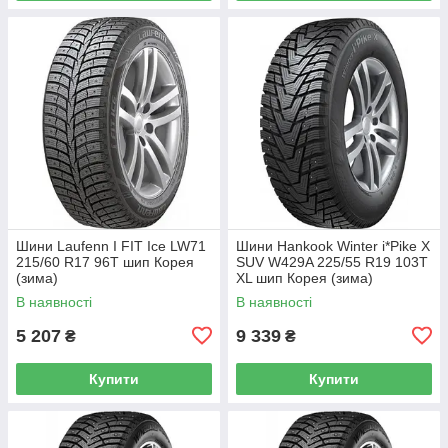
Шини Laufenn I FIT Ice LW71
Шини Hankook Winter i*Pike X
215/60 R17 96T шип Корея
SUV W429A 225/55 R19 103T
(зима)
XL шип Корея (зима)
В наявності
В наявності
5 207
9 339
₴
₴
Купити
Купити