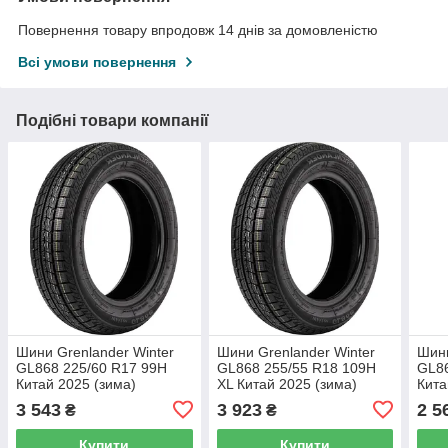
Повернення товару впродовж 14 днів за домовленістю
Всі умови повернення
Подібні товари компанії
Шини Grenlander Winter
Шини Grenlander Winter
Шини
GL868 225/60 R17 99H
GL868 255/55 R18 109H
GL86
Китай 2025 (зима)
XL Китай 2025 (зима)
Кита
3 543
3 923
2 5
₴
₴
Купити
Купити