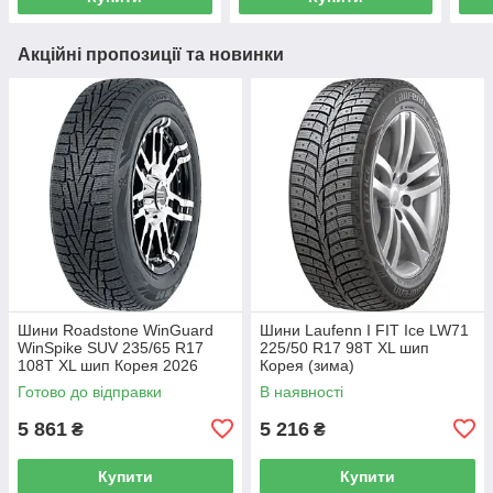
Акційні пропозиції та новинки
Шини Roadstone WinGuard
Шини Laufenn I FIT Ice LW71
WinSpike SUV 235/65 R17
225/50 R17 98T XL шип
108T XL шип Корея 2026
Корея (зима)
(зима)
Готово до відправки
В наявності
5 861
5 216
₴
₴
Купити
Купити