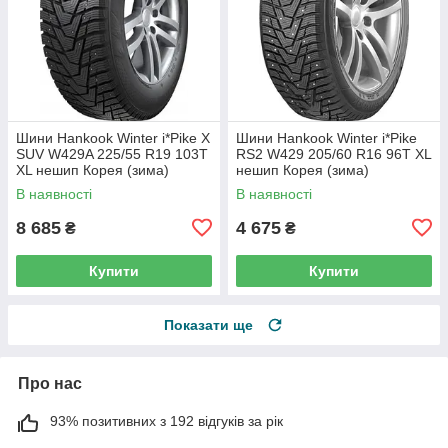
Шини Hankook Winter i*Pike X
Шини Hankook Winter i*Pike
SUV W429A 225/55 R19 103T
RS2 W429 205/60 R16 96T XL
XL нешип Корея (зима)
нешип Корея (зима)
В наявності
В наявності
8 685
4 675
₴
₴
Купити
Купити
Показати ще
Про нас
93% позитивних з 192 відгуків за рік