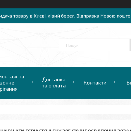
идача товару в Києві, лівий берег. Відправка Новою пошто
онтаж та
Доставка
зонне
Контакти
В
та оплата
рігання
И FALKEN ESPIA EPZ II SUV 205/70 R15 96R ЯПОНИЯ 2024