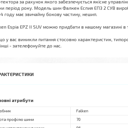
тектора за рахунок якого забезпечується якісне управлі
и період року. Модель шин Фалкен Еспия ЕПЗ 2 СУВ вироб
4 году має звичайну бокову частину, нешип.
ken Espia EPZ II SUV можно придбати в нашому магазині в 
о у вас виникли питання стосовно характеристик, типороз
 інші - зателефонуйте до нас.
РАКТЕРИСТИКИ
новні атрибути
обник
Falken
ота профілю шини
70
екс навантаження шини
96