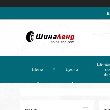
В
Шином
Шини
Диски
се
збе
ШИН