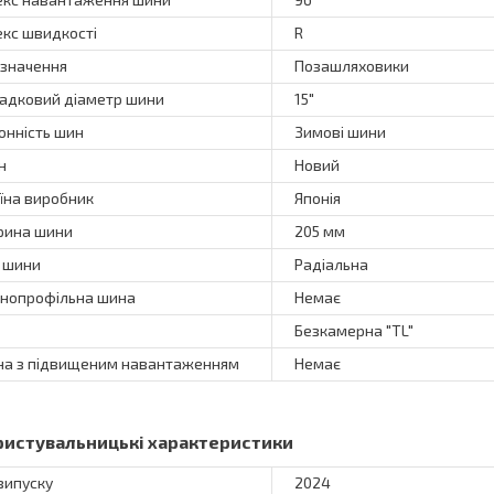
екс швидкості
R
значення
Позашляховики
адковий діаметр шини
15"
онність шин
Зимові шини
н
Новий
їна виробник
Японія
ина шини
205 мм
 шини
Радіальна
нопрофільна шина
Немає
Безкамерна "TL"
а з підвищеним навантаженням
Немає
ристувальницькі характеристики
 випуску
2024