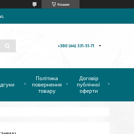
Кошик
ю.
+380 (44) 331-51-71
Політика
Договір
ідгуки
повернення
публічної
товару
оферти
 (ЗИМА)