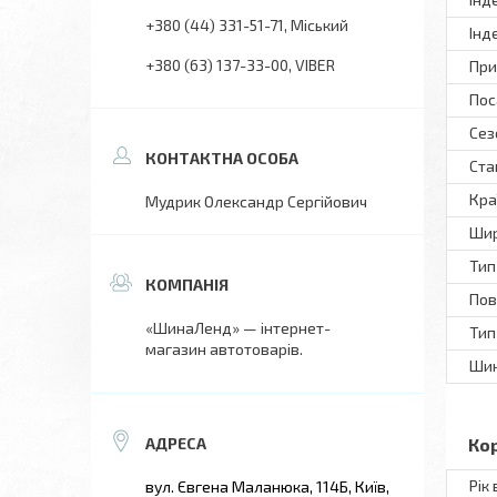
+380 (44) 331-51-71
Міський
Інд
+380 (63) 137-33-00
VIBER
При
Пос
Сез
Ста
Кра
Мудрик Олександр Сергійович
Шир
Тип
Пов
«ШинаЛенд» — інтернет-
Тип
магазин автотоварів.
Шин
Ко
Рік
вул. Євгена Маланюка, 114Б, Київ,