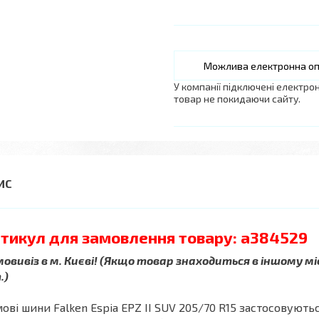
У компанії підключені електро
товар не покидаючи сайту.
тикул для замовлення товару: a384529
овивіз в м. Києві! (Якщо товар знаходиться в іншому мі
.)
ові шини Falken Espia EPZ II SUV 205/70 R15 застосовую