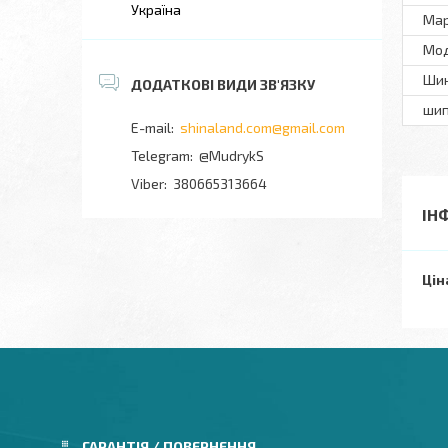
Україна
Ма
Мo
Шин
ши
shinaland.com@gmail.com
@MudrykS
380665313664
ІН
Цін
ГАРАНТІЯ / ПОВЕРНЕННЯ