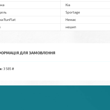
рка
Kia
дель
Sportage
а RunFlat
Немає
п
нешип
ФОРМАЦІЯ ДЛЯ ЗАМОВЛЕННЯ
а:
3 585 ₴