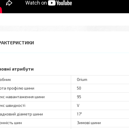
РАКТЕРИСТИКИ
новні атрибути
обник
Orium
ота профілю шини
50
екс навантаження шини
95
екс швидкості
V
адковий діаметр шини
17"
онність шин
Зимові шини