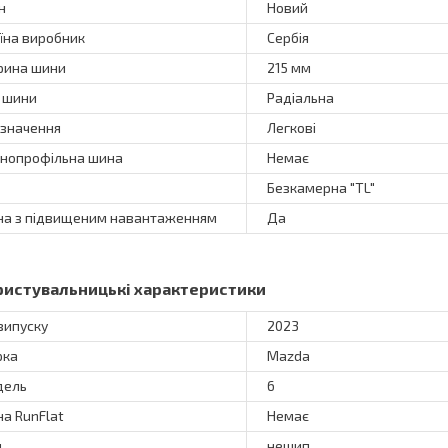
н
Новий
їна виробник
Сербія
ина шини
215 мм
 шини
Радіальна
значення
Легкові
нопрофільна шина
Немає
Безкамерна "TL"
а з підвищеним навантаженням
Да
ристувальницькі характеристики
 випуску
2023
рка
Mazda
дель
6
а RunFlat
Немає
п
нешип