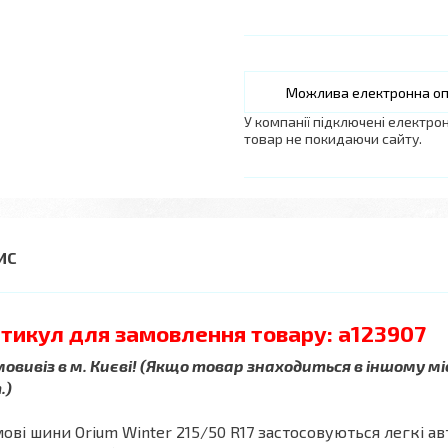
У компанії підключені електро
товар не покидаючи сайту.
тикул для замовлення товару: a123907
овивіз в м. Києві! (Якщо товар знаходиться в іншому мі
.)
ові шини Orium Winter 215/50 R17 застосовуються легкі а