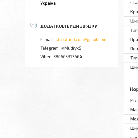
Ста
Україна
Кра
Шир
Тип
При
shinaland.com@gmail.com
@MudrykS
Пов
380665313664
Тип
Шин
Ко
Рік
Ма
Мo
Шин
ши