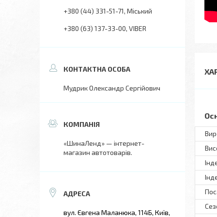
+380 (44) 331-51-71
Міський
+380 (63) 137-33-00
VIBER
ХА
Мудрик Олександр Сергійович
Ос
Вир
«ШинаЛенд» — інтернет-
Вис
магазин автотоварів.
Інд
Інд
Пос
Сез
вул. Євгена Маланюка, 114Б, Київ,