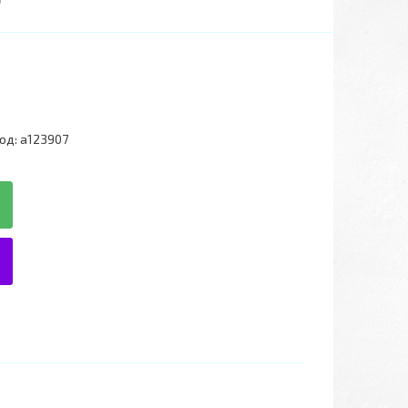
од:
a123907