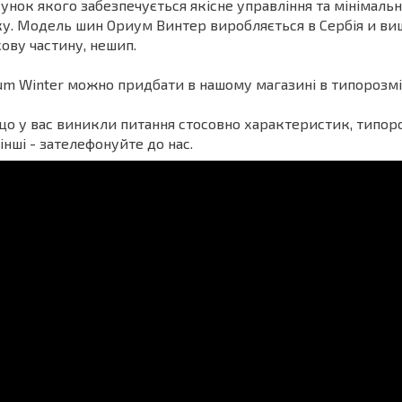
унок якого забезпечується якісне управління та мінімал
у. Модель шин Ориум Винтер виробляється в Сербія и виш
ову частину, нешип.
um Winter можно придбати в нашому магазині в типорозмір
о у вас виникли питання стосовно характеристик, типороз
 інші - зателефонуйте до нас.