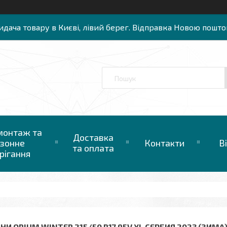
идача товару в Києві, лівий берег. Відправка Новою пошто
онтаж та
Доставка
зонне
Контакти
В
та оплата
рігання
НИ ORIUM WINTER 215/50 R17 95V XL СЕРБИЯ 2023 (ЗИМА