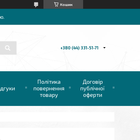
Кошик
ю.
+380 (44) 331-51-71
Політика
Договір
ідгуки
повернення
публічної
товару
оферти
)