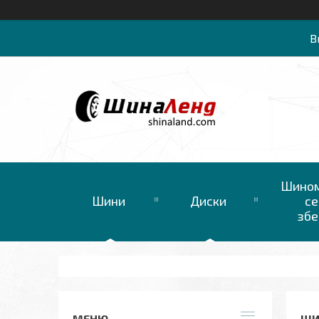
В
Шином
Шини
Диски
се
збе
ШИ