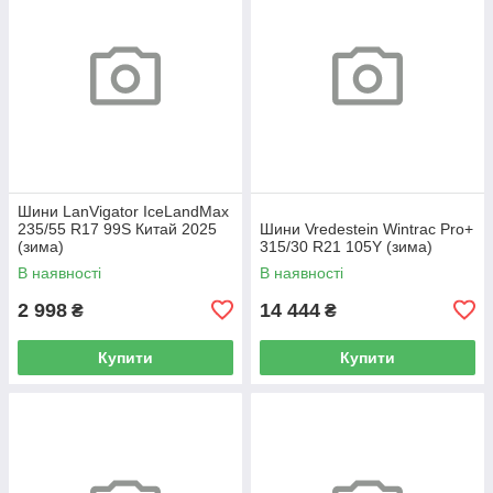
Шини LanVigator IceLandMax
235/55 R17 99S Китай 2025
Шини Vredestein Wintrac Pro+
(зима)
315/30 R21 105Y (зима)
В наявності
В наявності
2 998
14 444
₴
₴
Купити
Купити