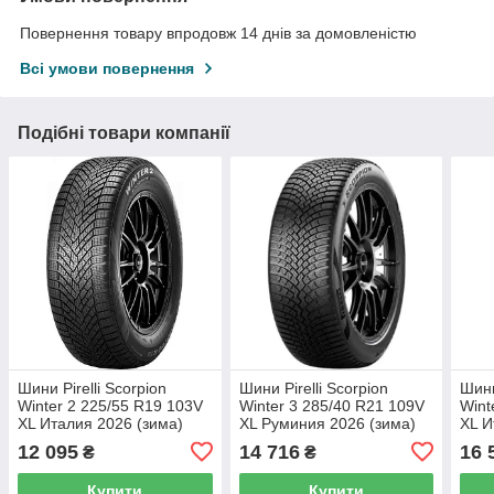
Повернення товару впродовж 14 днів за домовленістю
Всі умови повернення
Подібні товари компанії
Шини Pirelli Scorpion
Шини Pirelli Scorpion
Шини
Winter 2 225/55 R19 103V
Winter 3 285/40 R21 109V
Wint
XL Италия 2026 (зима)
XL Руминия 2026 (зима)
XL И
12 095
14 716
16 
₴
₴
Купити
Купити