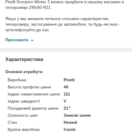
Pirelli Scorpion Winter 2 можно придбати в нашому магазині в
типорозмірі 295/40 R21.
Якщо у вас виникли питання стосовно характеристик,
типорозміру, застосування до автомобіля, та будь-які інші -
зателефонуйте до нас.
Приховати
Характеристики
Основні атрибути
Виробник
Pirelli
Висота профілю шини
40
Індекс навантаження шини
111
Індекс швидкості
V
Посадковий діаметр шини
21"
Сезонність шин
Зимові шини
Стан
Новий
Країна виробник
Італія