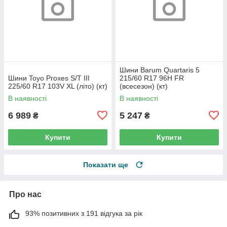
Шини Barum Quartaris 5
Шини Toyo Proxes S/T III
215/60 R17 96H FR
225/60 R17 103V XL (літо) (кт)
(всесезон) (кт)
В наявності
В наявності
6 989
5 247
₴
₴
Купити
Купити
Показати ще
Про нас
93% позитивних з 191 відгука за рік