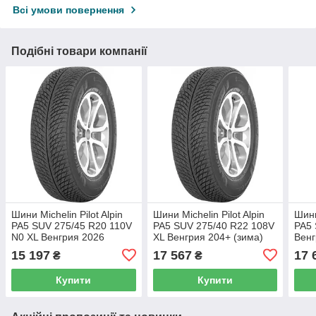
Всі умови повернення
Подібні товари компанії
Шини Michelin Pilot Alpin
Шини Michelin Pilot Alpin
Шини
PA5 SUV 275/45 R20 110V
PA5 SUV 275/40 R22 108V
PA5 
N0 XL Венгрия 2026
XL Венгрия 204+ (зима)
Венг
(зима)
15 197
17 567
17 
₴
₴
Купити
Купити