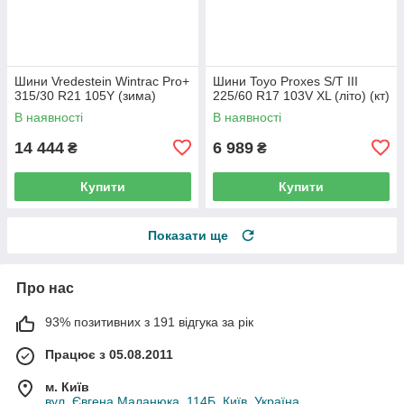
Шини Vredestein Wintrac Pro+
Шини Toyo Proxes S/T III
315/30 R21 105Y (зима)
225/60 R17 103V XL (літо) (кт)
В наявності
В наявності
14 444
6 989
₴
₴
Купити
Купити
Показати ще
Про нас
93% позитивних з 191 відгука за рік
Працює з 05.08.2011
м. Київ
вул. Євгена Маланюка, 114Б, Київ, Україна