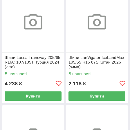
Шини Lassa Transway 205/65
Шини LanVigator IceLandMax
R16C 107/105T Турция 2024
195/55 R16 87S Китай 2026
(літо)
(зима)
В наявності
В наявності
4 238
2 118
₴
₴
Купити
Купити