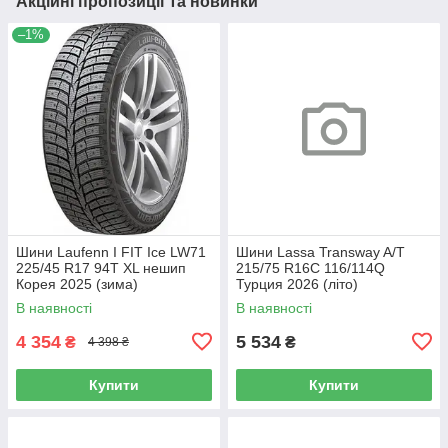
Акційні пропозиції та новинки
–1%
Шини Laufenn I FIT Ice LW71
Шини Lassa Transway A/T
225/45 R17 94T XL нешип
215/75 R16C 116/114Q
Корея 2025 (зима)
Турция 2026 (літо)
В наявності
В наявності
4 354
5 534
₴
₴
4 398 ₴
Купити
Купити