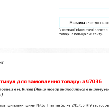
У компанії підключені електро
товар не покидаючи сайту.
тикул для замовлення товару: a47036
овивіз в м. Києві! (Якщо товар знаходиться в іншому мі
.)
ові шиповані шини Nitto Therma Spike 245/55 R19 застос