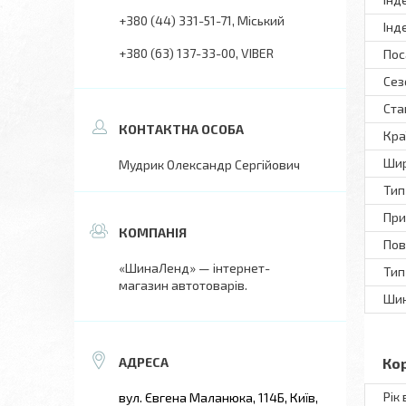
+380 (44) 331-51-71
Міський
Інд
+380 (63) 137-33-00
VIBER
Пос
Сез
Ста
Кра
Шир
Мудрик Олександр Сергійович
Тип
При
Пов
«ШинаЛенд» — інтернет-
Тип
магазин автотоварів.
Шин
Ко
Рік
вул. Євгена Маланюка, 114Б, Київ,