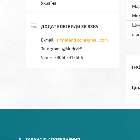
Україна
Ма
Мo
Шин
ши
shinaland.com@gmail.com
@MudrykS
380665313664
ІН
Цін
ГАРАНТІЯ / ПОВЕРНЕННЯ