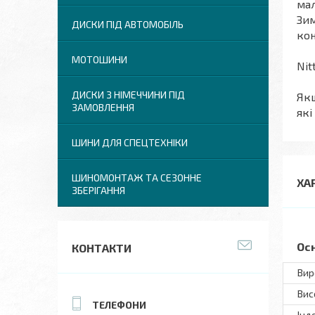
мал
Зим
ДИСКИ ПІД АВТОМОБІЛЬ
кон
МОТОШИНИ
Nit
ДИСКИ З НІМЕЧЧИНИ ПІД
Якщ
ЗАМОВЛЕННЯ
які
ШИНИ ДЛЯ СПЕЦТЕХНІКИ
ШИНОМОНТАЖ ТА СЕЗОННЕ
ХА
ЗБЕРІГАННЯ
Ос
КОНТАКТИ
Вир
Вис
Інд