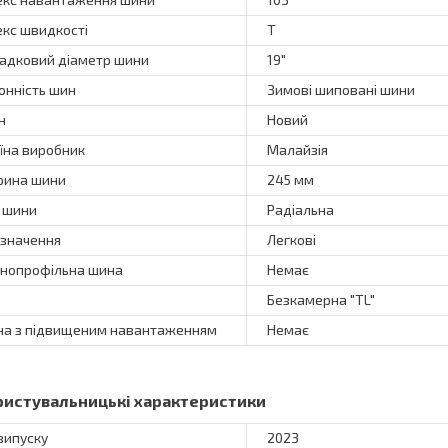
екс швидкості
T
адковий діаметр шини
19"
онність шин
Зимові шиповані шини
н
Новий
їна виробник
Малайзія
ина шини
245 мм
 шини
Радіальна
значення
Легкові
нопрофільна шина
Немає
Безкамерна "TL"
а з підвищеним навантаженням
Немає
ристувальницькі характеристики
 випуску
2023