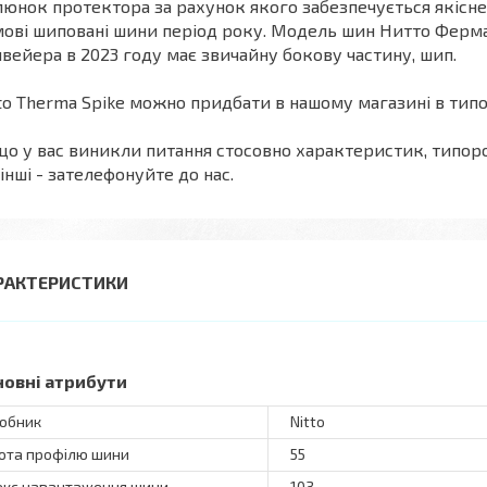
юнок протектора за рахунок якого забезпечується якісне
ові шиповані шини період року. Модель шин Нитто Ферма
вейера в 2023 году має звичайну бокову частину, шип.
to Therma Spike можно придбати в нашому магазині в типо
о у вас виникли питання стосовно характеристик, типороз
 інші - зателефонуйте до нас.
РАКТЕРИСТИКИ
новні атрибути
обник
Nitto
ота профілю шини
55
екс навантаження шини
103