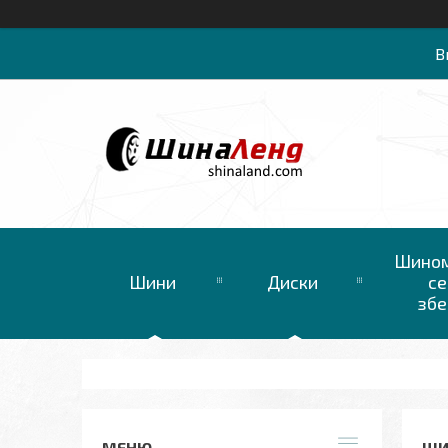
В
Шином
Шини
Диски
се
збе
ШИ