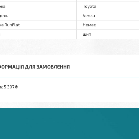
рка
Toyota
дель
Venza
а RunFlat
Немає
п
шип
ФОРМАЦІЯ ДЛЯ ЗАМОВЛЕННЯ
а:
5 307 ₴