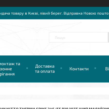
идача товару в Києві, лівий берег. Відправка Новою пошто
онтаж та
Доставка
зонне
Контакти
В
та оплата
рігання
НИ NITTO THERMA SPIKE 245/55 R19 103T ШИП МАЛАЙЗИЯ