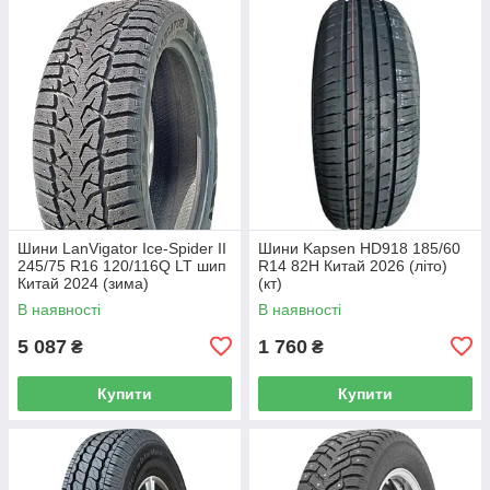
Шини LanVigator Ice-Spider II
Шини Kapsen HD918 185/60
245/75 R16 120/116Q LT шип
R14 82H Китай 2026 (літо)
Китай 2024 (зима)
(кт)
В наявності
В наявності
5 087
1 760
₴
₴
Купити
Купити