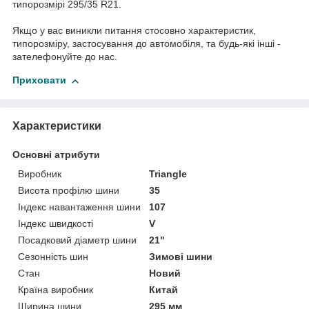
типорозмірі 295/35 R21.
Якщо у вас виникли питання стосовно характеристик,
типорозміру, застосування до автомобіля, та будь-які інші -
зателефонуйте до нас.
Приховати
Характеристики
Основні атрибути
Виробник
Triangle
Висота профілю шини
35
Індекс навантаження шини
107
Індекс швидкості
V
Посадковий діаметр шини
21"
Сезонність шин
Зимові шини
Стан
Новий
Країна виробник
Китай
Ширина шини
295 мм