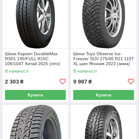
Шини Kapsen DurableMax
Шини Toyo Observe Ice-
RS01 195/FULL R15C
Freezer SUV 275/45 R21 110T
106/104T Китай 2025 (літо)
XL шип Япония 2023 (зима)
В наявності
В наявності
2 303
9 987
₴
₴
Купити
Купити