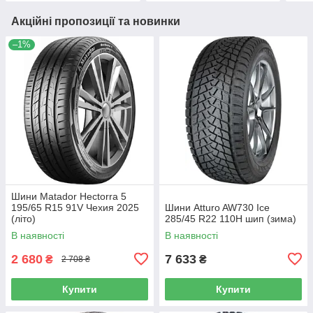
Акційні пропозиції та новинки
–1%
Шини Matador Hectorra 5
195/65 R15 91V Чехия 2025
Шини Atturo AW730 Ice
(літо)
285/45 R22 110H шип (зима)
В наявності
В наявності
2 680
7 633
₴
₴
2 708 ₴
Купити
Купити