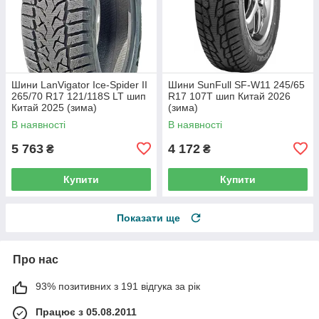
Шини LanVigator Ice-Spider II
Шини SunFull SF-W11 245/65
265/70 R17 121/118S LT шип
R17 107T шип Китай 2026
Китай 2025 (зима)
(зима)
В наявності
В наявності
5 763
4 172
₴
₴
Купити
Купити
Показати ще
Про нас
93% позитивних з 191 відгука за рік
Працює з 05.08.2011