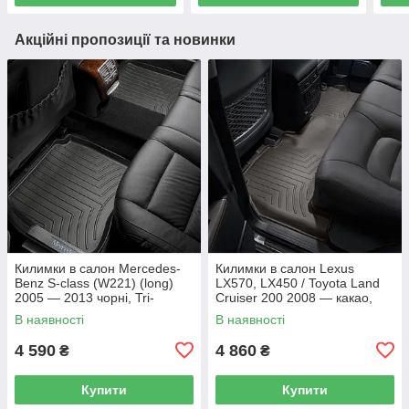
Акційні пропозиції та новинки
Килимки в салон Mercedes-
Килимки в салон Lexus
Benz S-class (W221) (long)
LX570, LX450 / Toyota Land
2005 — 2013 чорні, Tri-
Cruiser 200 2008 — какао,
Extruded (WeatherTech) —
Tri-Extruded (WeatherTech) —
В наявності
В наявності
другий ряд
другий ряд
4 590
4 860
₴
₴
Купити
Купити