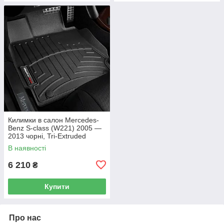
Килимки в салон Mercedes-
Benz S-class (W221) 2005 —
2013 чорні, Tri-Extruded
(WeatherTech) — передній
В наявності
ряд
6 210
₴
Купити
Про нас