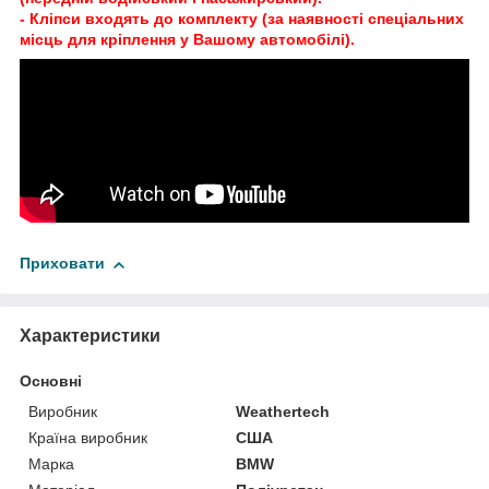
- Кліпси входять до комплекту (за наявності спеціальних
місць для кріплення у Вашому автомобілі).
Приховати
Характеристики
Основні
Виробник
Weathertech
Країна виробник
США
Марка
BMW