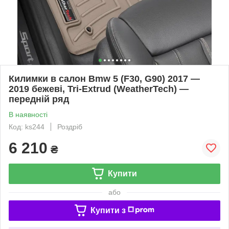
Килимки в салон Bmw 5 (F30, G90) 2017 —
2019 бежеві, Tri-Extrud (WeatherTech) —
передній ряд
В наявності
Код: ks244
Роздріб
6 210
₴
Купити
або
Купити з