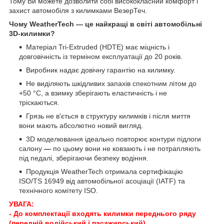
Тому Ви можете дозволити собі висококласний комфорт і
захист автомобіля з килимками ВезерТеч.
Чому WeatherTech — це найкращі в світі автомобільні
3D-килимки?
Матеріал Tri-Extruded (HDTE) має міцність і
довговічність із терміном експлуатації до 20 років.
Виробник надає довічну гарантію на килимку.
Не виділяють шкідливих запахів спекотним літом до
+50 °C, а взимку зберігають еластичність і не
тріскаються.
Грязь не в'ється в структуру килимків і після миття
вони мають абсолютно новий вигляд.
3D моделювання ідеально повторює контури підлоги
салону
—
по цьому вони не ковзають і не потрапляють
під педалі, зберігаючи безпеку водіння.
Продукція WeatherTech отримала сертифікацію
ISO/TS 16949 від автомобільної асоціації (IATF) та
технічного комітету ISO.
УВАГА:
- До комплектації входять килимки переднього ряду
(передній водійський і пасажирський).