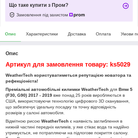
Що таке купити з Пром?
Замовлення під захистом
Опис
Характеристики
Доставка
Оплата
Умови п
Опис
Артикул для замовлення товару: ks5029
WeatherTech користуватиметься репутацією новатора та
рефекціоніста!
Преміальні автомобільні килимки WeatherTech
для
Bmw 5
(F30, G90) 2017 - 2019
вже понад 25 років виробляються в
США, використовуючи технологію цифрового 3D сканування,
що забезпечує ідеальну посадку та точну відповідність
розмірів у салоні автомобіля.
Відмітною рисою
WeatherTech
є наявність заглиблення в
нижній частині передніх килимів, у яке стікає вода та надійно
утримується, не потрапляючи на підлогове покриття салону.