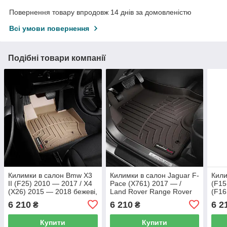
Повернення товару впродовж 14 днів за домовленістю
Всі умови повернення
Подібні товари компанії
Килимки в салон Bmw X3
Килимки в салон Jaguar F-
Кили
II (F25) 2010 — 2017 / X4
Pace (X761) 2017 — /
(F15
(X26) 2015 — 2018 бежеві,
Land Rover Range Rover
(F16
Tri-Extruded (WeatherTech)
Velar 2018 — какао, Tri-
Tri-
6 210
6 210
6 2
₴
₴
— передній ряд
Extrud (WeatherTech) —
— пе
передній ряд
Купити
Купити