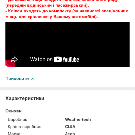
(передній водійський і пасажирський).
- Кліпси входять до комплекту (за наявності спеціальних
місць для кріплення у Вашому автомобілі).
Приховати
Характеристики
Основні
Виробник
Weathertech
Країна виробник
США
Марка
Jeep