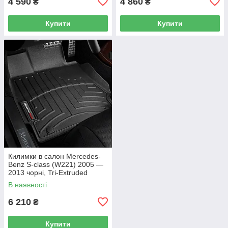
4 590
4 860
₴
₴
Купити
Купити
Килимки в салон Mercedes-
Benz S-class (W221) 2005 —
2013 чорні, Tri-Extruded
(WeatherTech) — передній
В наявності
ряд
6 210
₴
Купити