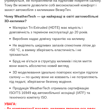
утримується, не потрапляючи на підлогове покриття салону.
Тому Ви можете дозволити собі висококласний комфорт і
захист автомобіля з килимками ВезерТеч.
Чому WeatherTech — це найкращі в світі автомобільні
3D-килимки?
Матеріал Tri-Extruded (HDTE) має міцність і
довговічність з терміном експлуатації до 20 років.
Виробник надає довічну гарантію на килимку.
Не виділяють шкідливих запахів спекотним літом до
+50 °C, а взимку зберігають еластичність і не
тріскаються.
Бруд не в'ється в структуру килимків і після миття
вони мають абсолютно новий вигляд.
3D моделювання ідеально повторює контури підлоги
салону
—
по цьому вони не ковзають і не потрапляють
під педалі, зберігаючи безпеку водіння.
Продукція WeatherTech отримала сертифікацію
ISO/TS 16949 від автомобільної асоціації (IATF) та
технічного комітету ISO.
УВАГА:
- До комплектації входять килимки переднього ряду