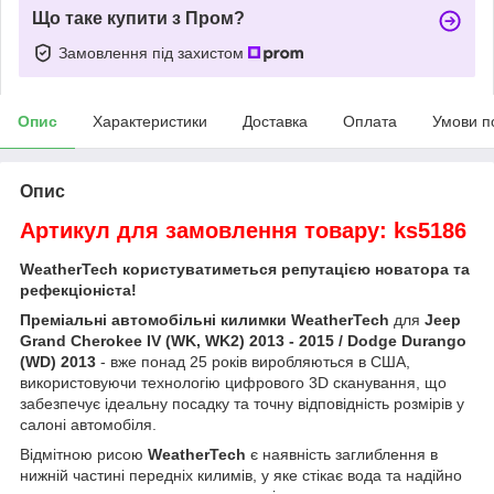
Що таке купити з Пром?
Замовлення під захистом
Опис
Характеристики
Доставка
Оплата
Умови п
Опис
Артикул для замовлення товару: ks5186
WeatherTech користуватиметься репутацією новатора та
рефекціоніста!
Преміальні автомобільні килимки WeatherTech
для
Jeep
Grand Cherokee IV (WK, WK2) 2013 - 2015 / Dodge Durango
(WD) 2013
-
вже понад 25 років виробляються в США,
використовуючи технологію цифрового 3D сканування, що
забезпечує ідеальну посадку та точну відповідність розмірів у
салоні автомобіля.
Відмітною рисою
WeatherTech
є наявність заглиблення в
нижній частині передніх килимів, у яке стікає вода та надійно