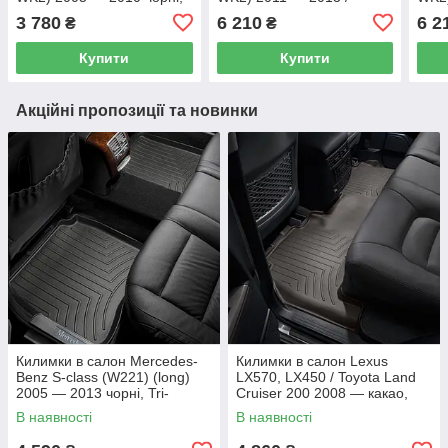
Tri-Extruded (WeatherTech)
Dodge Durango (WD) 2011
Dodg
3 780
6 210
6 2
₴
₴
— третій ряд
— 2013 чорні, Tri-Extrud
— 20
(WeatherTech) —
Extr
Купити
Купити
Акційні пропозиції та новинки
Килимки в салон Mercedes-
Килимки в салон Lexus
Benz S-class (W221) (long)
LX570, LX450 / Toyota Land
2005 — 2013 чорні, Tri-
Cruiser 200 2008 — какао,
Extruded (WeatherTech) —
Tri-Extruded (WeatherTech) —
В наявності
В наявності
другий ряд
другий ряд