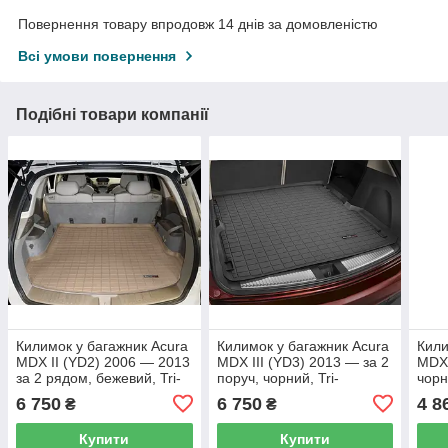
Повернення товару впродовж 14 днів за домовленістю
Всі умови повернення
Подібні товари компанії
Килимок у багажник Acura
Килимок у багажник Acura
Кили
MDX II (YD2) 2006 — 2013
MDX III (YD3) 2013 — за 2
MDX 
за 2 рядом, бежевий, Tri-
поруч, чорний, Tri-
чорні
Extruded (WeatherTech) —
Extruded (WeatherTech) —
(Wea
6 750
6 750
4 8
₴
₴
штука
штука
ряд
Купити
Купити