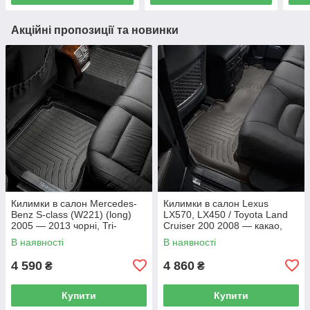
Акційні пропозиції та новинки
Килимки в салон Mercedes-
Килимки в салон Lexus
Benz S-class (W221) (long)
LX570, LX450 / Toyota Land
2005 — 2013 чорні, Tri-
Cruiser 200 2008 — какао,
Extruded (WeatherTech) —
Tri-Extruded (WeatherTech) —
В наявності
В наявності
другий ряд
другий ряд
4 590
4 860
₴
₴
Купити
Купити