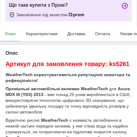
Що таке купити з Пром?
Замовлення під захистом
Опис
Характеристики
Доставка
Оплата
Умови п
Опис
Артикул для замовлення товару: ks5261
WeatherTech користуватиметься репутацією новатора та
рефекціоніста!
Преміальні автомобільні килимки WeatherTech
для
Acura
MDX III (YD3) 2013 -
вже понад 25 років виробляються в США,
використовуючи технологію цифрового 3D сканування, що
забезпечує ідеальну посадку та точну відповідність розмірів у
салоні автомобіля.
Відмітною рисою
WeatherTech
є наявність заглиблення в
нижній частині передніх килимів, у яке стікає вода та надійно
утримується, не потрапляючи на підлогове покриття салону.