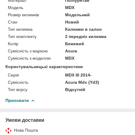
Матеріал
Поліуретан
Модель
MDX
Розмір килимків
Модельний
Стан
Новий
Тип килимка
Килимки в салон
Тип комплекту
2 передніх килимка
Колір
Бежевий
Сумісність з маркою
Acura
Сумісність з моделлю
MDX
Користувальницькі характеристики
Серія
MDX III 2014-
Сумісність
Acura Mdx (Yd3)
Тип ворсу
Відсутній
Приховати
Умови доставки
Нова Пошта