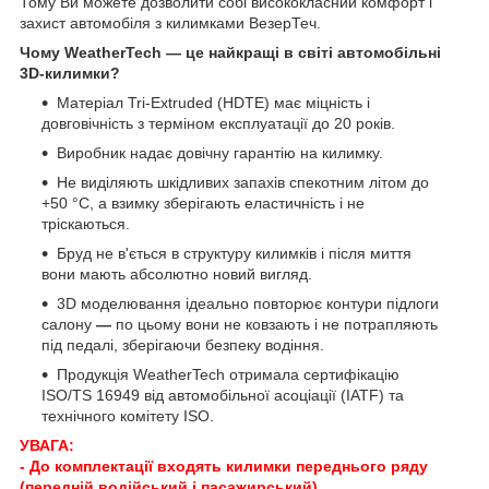
Тому Ви можете дозволити собі висококласний комфорт і
захист автомобіля з килимками ВезерТеч.
Чому WeatherTech — це найкращі в світі автомобільні
3D-килимки?
Матеріал Tri-Extruded (HDTE) має міцність і
довговічність з терміном експлуатації до 20 років.
Виробник надає довічну гарантію на килимку.
Не виділяють шкідливих запахів спекотним літом до
+50 °C, а взимку зберігають еластичність і не
тріскаються.
Бруд не в'ється в структуру килимків і після миття
вони мають абсолютно новий вигляд.
3D моделювання ідеально повторює контури підлоги
салону
—
по цьому вони не ковзають і не потрапляють
під педалі, зберігаючи безпеку водіння.
Продукція WeatherTech отримала сертифікацію
ISO/TS 16949 від автомобільної асоціації (IATF) та
технічного комітету ISO.
УВАГА:
- До комплектації входять килимки переднього ряду
(передній водійський і пасажирський).