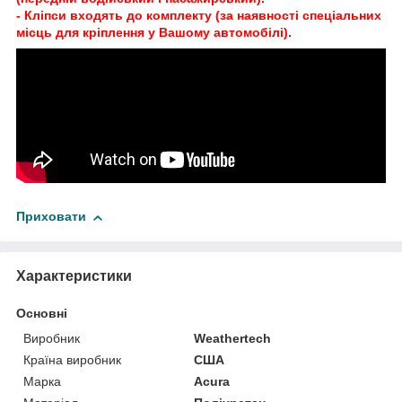
- Кліпси входять до комплекту (за наявності спеціальних
місць для кріплення у Вашому автомобілі).
Приховати
Характеристики
Основні
Виробник
Weathertech
Країна виробник
США
Марка
Acura