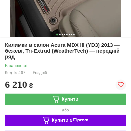
Килимки в салон Acura MDX III (YD3) 2013 —
бежеві, Tri-Extrud (WeatherTech) — передній
ряд
В наявності
Код: ks467
Роздріб
6 210
₴
Купити
або
Купити з