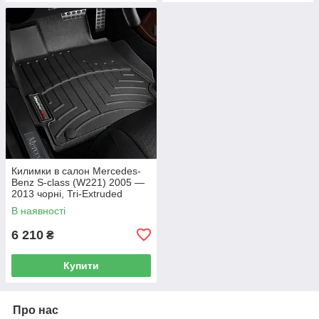
Килимки в салон Mercedes-
Benz S-class (W221) 2005 —
2013 чорні, Tri-Extruded
(WeatherTech) — передній
В наявності
ряд
6 210
₴
Купити
Про нас