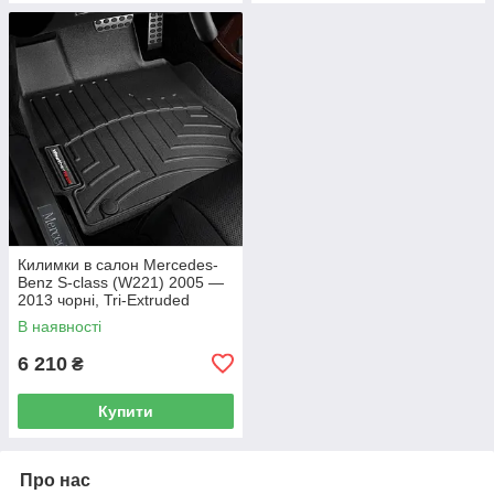
Килимки в салон Mercedes-
Benz S-class (W221) 2005 —
2013 чорні, Tri-Extruded
(WeatherTech) — передній
В наявності
ряд
6 210
₴
Купити
Про нас