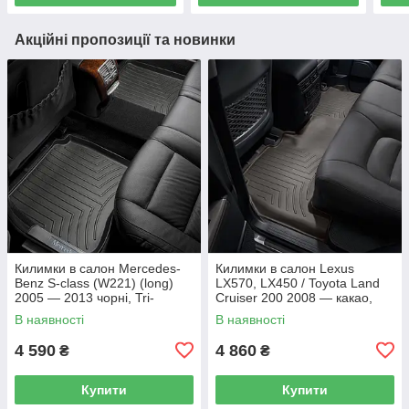
Акційні пропозиції та новинки
Килимки в салон Mercedes-
Килимки в салон Lexus
Benz S-class (W221) (long)
LX570, LX450 / Toyota Land
2005 — 2013 чорні, Tri-
Cruiser 200 2008 — какао,
Extruded (WeatherTech) —
Tri-Extruded (WeatherTech) —
В наявності
В наявності
другий ряд
другий ряд
4 590
4 860
₴
₴
Купити
Купити