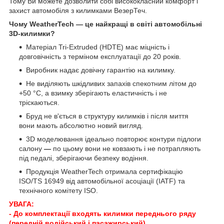
Тому Ви можете дозволити собі висококласний комфорт і
захист автомобіля з килимками ВезерТеч.
Чому WeatherTech — це найкращі в світі автомобільні
3D-килимки?
Матеріал Tri-Extruded (HDTE) має міцність і
довговічність з терміном експлуатації до 20 років.
Виробник надає довічну гарантію на килимку.
Не виділяють шкідливих запахів спекотним літом до
+50 °C, а взимку зберігають еластичність і не
тріскаються.
Бруд не в'ється в структуру килимків і після миття
вони мають абсолютно новий вигляд.
3D моделювання ідеально повторює контури підлоги
салону
—
по цьому вони не ковзають і не потрапляють
під педалі, зберігаючи безпеку водіння.
Продукція WeatherTech отримала сертифікацію
ISO/TS 16949 від автомобільної асоціації (IATF) та
технічного комітету ISO.
УВАГА:
- До комплектації входять килимки переднього ряду
(передній водійський і пасажирський).