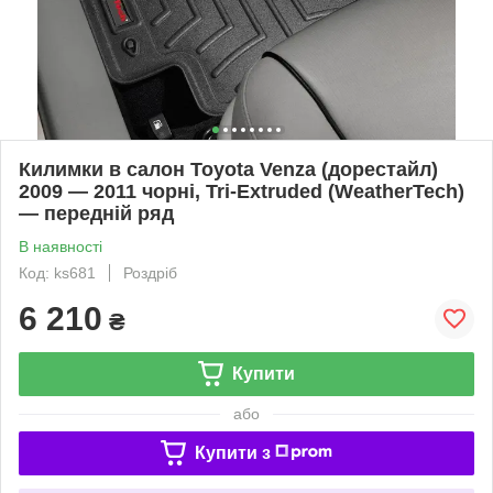
Килимки в салон Toyota Venza (дорестайл)
2009 — 2011 чорні, Tri-Extruded (WeatherTech)
— передній ряд
В наявності
Код: ks681
Роздріб
6 210
₴
Купити
або
Купити з