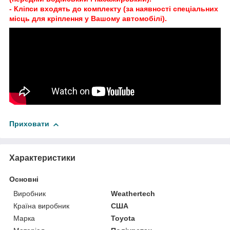
- Кліпси входять до комплекту (за наявності спеціальних
місць для кріплення у Вашому автомобілі).
Приховати
Характеристики
Основні
Виробник
Weathertech
Країна виробник
США
Марка
Toyota