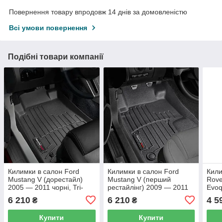
Повернення товару впродовж 14 днів за домовленістю
Всі умови повернення
Подібні товари компанії
Килимки в салон Ford
Килимки в салон Ford
Кили
Mustang V (дорестайл)
Mustang V (перший
Rove
2005 — 2011 чорні, Tri-
рестайлінг) 2009 — 2011
Evoq
Extruded (WeatherTech) —
чорні, Tri-Extruded
— 20
6 210
6 210
4 5
₴
₴
передній ряд
(WeatherTech) — передній
(Wea
ряд
ряд
Купити
Купити