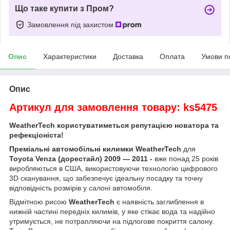
Що таке купити з Пром?
Замовлення під захистом
Опис
Характеристики
Доставка
Оплата
Умови п
Опис
Артикул для замовлення товару: ks5475
WeatherTech користуватиметься репутацією новатора та
рефекціоніста!
Преміальні автомобільні килимки WeatherTech
для
Toyota Venza (дорестайл) 2009 — 2011
-
вже понад 25 років
виробляються в США, використовуючи технологію цифрового
3D сканування, що забезпечує ідеальну посадку та точну
відповідність розмірів у салоні автомобіля.
Відмітною рисою
WeatherTech
є наявність заглиблення в
нижній частині передніх килимів, у яке стікає вода та надійно
утримується, не потрапляючи на підлогове покриття салону.