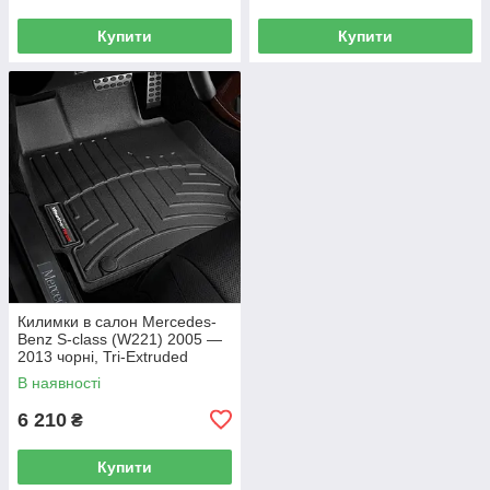
Купити
Купити
Килимки в салон Mercedes-
Benz S-class (W221) 2005 —
2013 чорні, Tri-Extruded
(WeatherTech) — передній
В наявності
ряд
6 210
₴
Купити