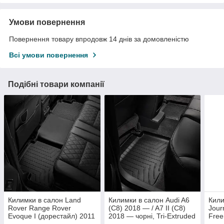
Умови повернення
Повернення товару впродовж 14 днів за домовленістю
Всі умови повернення
Подібні товари компанії
Килимки в салон Land
Килимки в салон Audi A6
Кили
Rover Range Rover
(C8) 2018 — / A7 II (C8)
Jour
Evoque I (дорестайл) 2011
2018 — чорні, Tri-Extruded
Free
— 2015 чорні, Tri-Extruded
(WeatherTech) — другий
Tri-