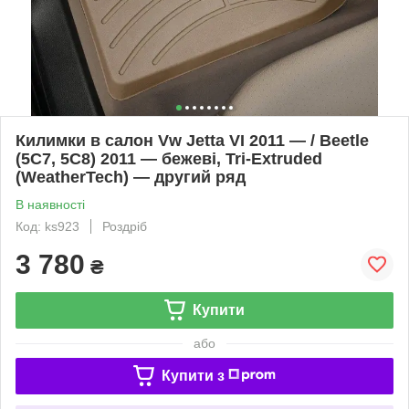
Килимки в салон Vw Jetta VI 2011 — / Beetle
(5C7, 5C8) 2011 — бежеві, Tri-Extruded
(WeatherTech) — другий ряд
В наявності
Код: ks923
Роздріб
3 780
₴
Купити
або
Купити з