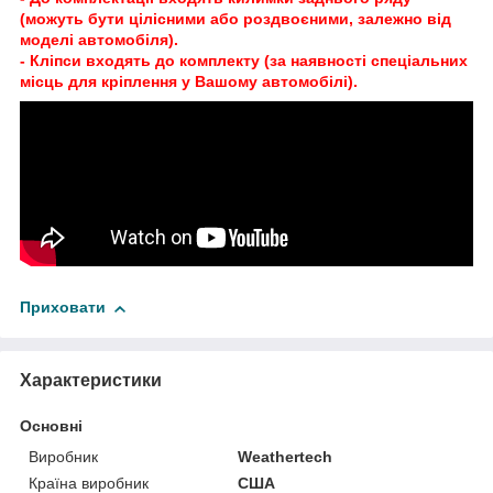
(можуть бути цілісними або роздвоєними, залежно від
моделі автомобіля).
- Кліпси входять до комплекту (за наявності спеціальних
місць для кріплення у Вашому автомобілі).
Приховати
Характеристики
Основні
Виробник
Weathertech
Країна виробник
США