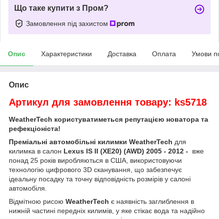
Що таке купити з Пром?
Замовлення під захистом
Опис
Характеристики
Доставка
Оплата
Умови п
Опис
Артикул для замовлення товару: ks5718
WeatherTech користуватиметься репутацією новатора та
рефекціоніста!
Преміальні автомобільні килимки WeatherTech
для
килимка в салон
Lexus IS II (XE20) (AWD) 2005 - 2012
-
вже
понад 25 років виробляються в США, використовуючи
технологію цифрового 3D сканування, що забезпечує
ідеальну посадку та точну відповідність розмірів у салоні
автомобіля.
Відмітною рисою
WeatherTech
є наявність заглиблення в
нижній частині передніх килимів, у яке стікає вода та надійно