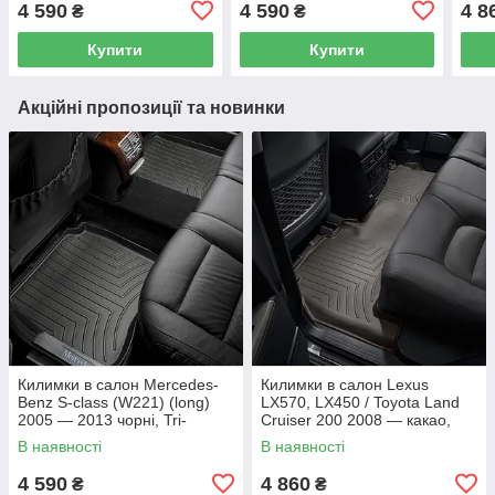
4 590
4 590
4 8
₴
₴
(WeatherTech) — другий
ряд
— др
ряд
Купити
Купити
Акційні пропозиції та новинки
Килимки в салон Mercedes-
Килимки в салон Lexus
Benz S-class (W221) (long)
LX570, LX450 / Toyota Land
2005 — 2013 чорні, Tri-
Cruiser 200 2008 — какао,
Extruded (WeatherTech) —
Tri-Extruded (WeatherTech) —
В наявності
В наявності
другий ряд
другий ряд
4 590
4 860
₴
₴