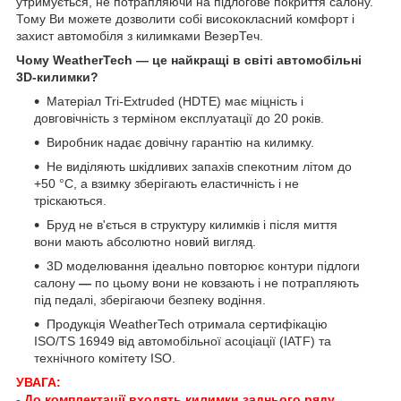
утримується, не потрапляючи на підлогове покриття салону.
Тому Ви можете дозволити собі висококласний комфорт і
захист автомобіля з килимками ВезерТеч.
Чому WeatherTech — це найкращі в світі автомобільні
3D-килимки?
Матеріал Tri-Extruded (HDTE) має міцність і
довговічність з терміном експлуатації до 20 років.
Виробник надає довічну гарантію на килимку.
Не виділяють шкідливих запахів спекотним літом до
+50 °C, а взимку зберігають еластичність і не
тріскаються.
Бруд не в'ється в структуру килимків і після миття
вони мають абсолютно новий вигляд.
3D моделювання ідеально повторює контури підлоги
салону
—
по цьому вони не ковзають і не потрапляють
під педалі, зберігаючи безпеку водіння.
Продукція WeatherTech отримала сертифікацію
ISO/TS 16949 від автомобільної асоціації (IATF) та
технічного комітету ISO.
УВАГА:
- До комплектації входять килимки заднього ряду