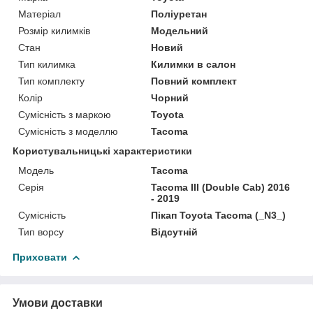
Матеріал
Поліуретан
Розмір килимків
Модельний
Стан
Новий
Тип килимка
Килимки в салон
Тип комплекту
Повний комплект
Колір
Чорний
Сумісність з маркою
Toyota
Сумісність з моделлю
Tacoma
Користувальницькі характеристики
Мoдель
Tacoma
Серія
Tacoma III (Double Cab) 2016
- 2019
Сумісність
Пікап Toyota Tacoma (_N3_)
Тип ворсу
Відсутній
Приховати
Умови доставки