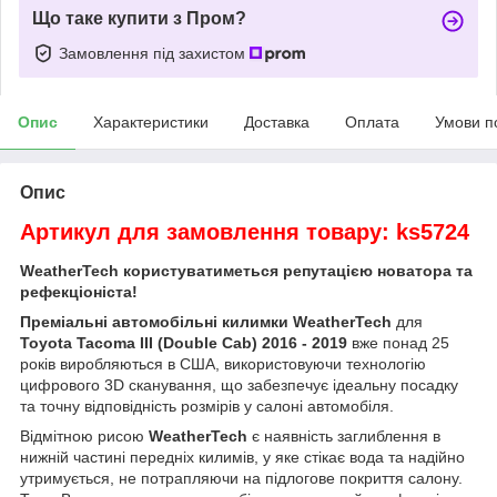
Що таке купити з Пром?
Замовлення під захистом
Опис
Характеристики
Доставка
Оплата
Умови п
Опис
Артикул для замовлення товару: ks5724
WeatherTech користуватиметься репутацією новатора та
рефекціоніста!
Преміальні автомобільні килимки WeatherTech
для
Toyota Tacoma III (Double Cab) 2016 - 2019
вже понад 25
років виробляються в США, використовуючи технологію
цифрового 3D сканування, що забезпечує ідеальну посадку
та точну відповідність розмірів у салоні автомобіля.
Відмітною рисою
WeatherTech
є наявність заглиблення в
нижній частині передніх килимів, у яке стікає вода та надійно
утримується, не потрапляючи на підлогове покриття салону.