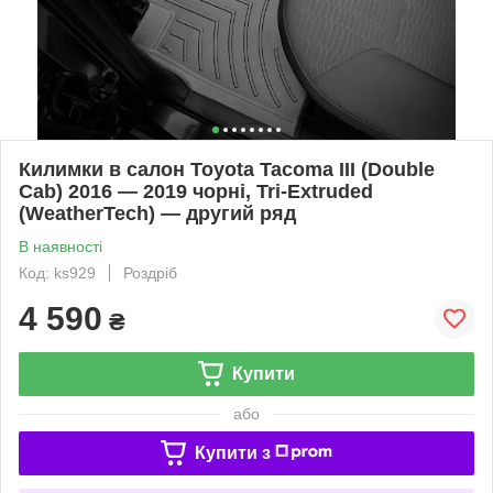
Килимки в салон Toyota Tacoma III (Double
Cab) 2016 — 2019 чорні, Tri-Extruded
(WeatherTech) — другий ряд
В наявності
Код: ks929
Роздріб
4 590
₴
Купити
або
Купити з