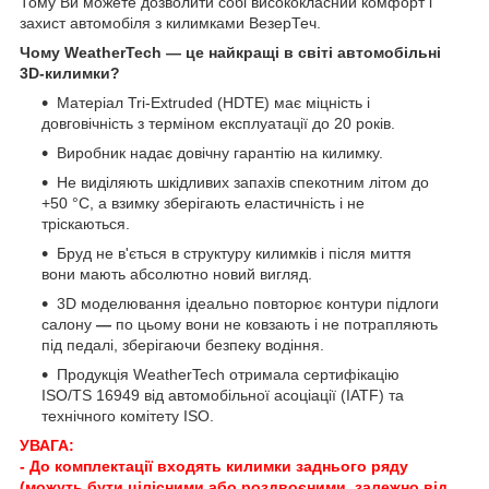
Тому Ви можете дозволити собі висококласний комфорт і
захист автомобіля з килимками ВезерТеч.
Чому WeatherTech — це найкращі в світі автомобільні
3D-килимки?
Матеріал Tri-Extruded (HDTE) має міцність і
довговічність з терміном експлуатації до 20 років.
Виробник надає довічну гарантію на килимку.
Не виділяють шкідливих запахів спекотним літом до
+50 °C, а взимку зберігають еластичність і не
тріскаються.
Бруд не в'ється в структуру килимків і після миття
вони мають абсолютно новий вигляд.
3D моделювання ідеально повторює контури підлоги
салону
—
по цьому вони не ковзають і не потрапляють
під педалі, зберігаючи безпеку водіння.
Продукція WeatherTech отримала сертифікацію
ISO/TS 16949 від автомобільної асоціації (IATF) та
технічного комітету ISO.
УВАГА:
- До комплектації входять килимки заднього ряду
(можуть бути цілісними або роздвоєними, залежно від