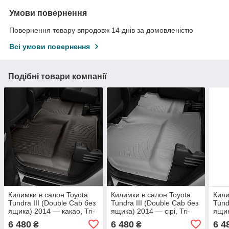
Умови повернення
Повернення товару впродовж 14 днів за домовленістю
Всі умови повернення
Подібні товари компанії
Килимки в салон Toyota
Килимки в салон Toyota
Кили
Tundra III (Double Cab без
Tundra III (Double Cab без
Tund
ящика) 2014 — какао, Tri-
ящика) 2014 — сірі, Tri-
ящик
Extruded (WeatherTech) —
Extruded (WeatherTech) —
Extr
6 480
6 480
6 4
₴
₴
другий ряд
другий ряд
друг