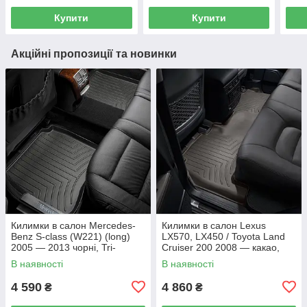
Купити
Купити
Акційні пропозиції та новинки
Килимки в салон Mercedes-
Килимки в салон Lexus
Benz S-class (W221) (long)
LX570, LX450 / Toyota Land
2005 — 2013 чорні, Tri-
Cruiser 200 2008 — какао,
Extruded (WeatherTech) —
Tri-Extruded (WeatherTech) —
В наявності
В наявності
другий ряд
другий ряд
4 590
4 860
₴
₴