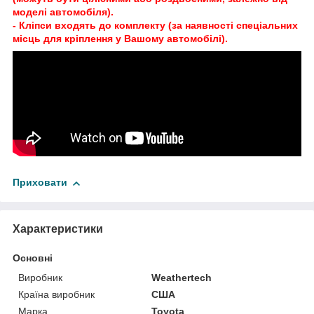
моделі автомобіля).
- Кліпси входять до комплекту (за наявності спеціальних
місць для кріплення у Вашому автомобілі).
Приховати
Характеристики
Основні
Виробник
Weathertech
Країна виробник
США
Марка
Toyota