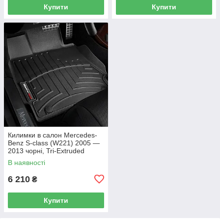
Купити
Купити
Килимки в салон Mercedes-
Benz S-class (W221) 2005 —
2013 чорні, Tri-Extruded
(WeatherTech) — передній
В наявності
ряд
6 210
₴
Купити