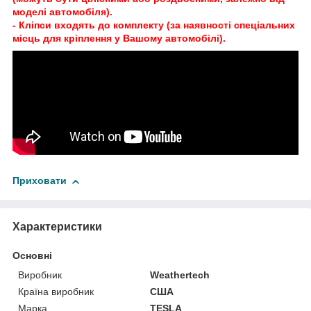
моделі автомобіля).
- Кліпси входять до комплекту (за наявності спеціальних
місць для кріплення у Вашому автомобілі).
Приховати
Характеристики
Основні
Виробник
Weathertech
Країна виробник
США
Марка
TESLA