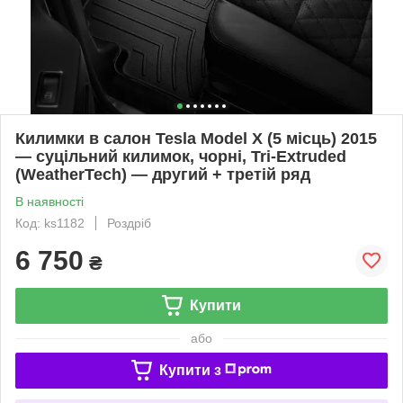
Килимки в салон Tesla Model X (5 місць) 2015
— суцільний килимок, чорні, Tri-Extruded
(WeatherTech) — другий + третій ряд
В наявності
Код: ks1182
Роздріб
6 750
₴
Купити
або
Купити з