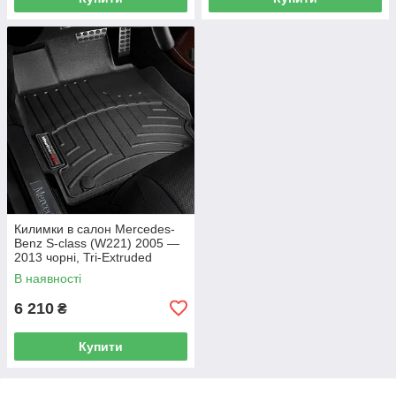
Килимки в салон Mercedes-
Benz S-class (W221) 2005 —
2013 чорні, Tri-Extruded
(WeatherTech) — передній
В наявності
ряд
6 210
₴
Купити