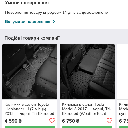
Умови повернення
Повернення товару впродовж 14 днів за домовленістю
Всі умови повернення
Подібні товари компанії
Килимки в салон Toyota
Килимки в салон Tesla
Кили
Highlander III (7 місць)
Model 3 2017 — чорні, Tri-
Mode
2013 — чорні, Tri-Extruded
Extruded (WeatherTech) —
суці
(WeatherTech) — другий
другий ряд
із 20
4 590
6 750
6 7
₴
₴
ряд
Extr
друг