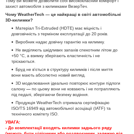
Тому Ви можете дозволити собі висококласний комфорт і
захист автомобіля з килимками ВезерТеч.
Чому WeatherTech — це найкращі в світі автомобільні
3D-килимки?
Матеріал Tri-Extruded (HDTE) має міцність і
довговічність з терміном експлуатації до 20 років.
Виробник надає довічну гарантію на килимку.
Не виділяють шкідливих запахів спекотним літом до
+50 °C, а взимку зберігають еластичність і не
тріскаються.
Бруд не в'ється в структуру килимків і після миття
вони мають абсолютно новий вигляд.
3D моделювання ідеально повторює контури підлоги
салону
—
по цьому вони не ковзають і не потрапляють
під педалі, зберігаючи безпеку водіння.
Продукція WeatherTech отримала сертифікацію
ISO/TS 16949 від автомобільної асоціації (IATF) та
технічного комітету ISO.
УВАГА:
- До комплектації входять килимки заднього ряду
(можуть бути цілісними або роздвоєними, залежно від