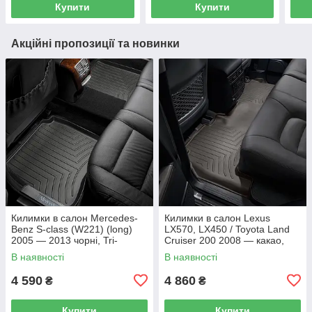
Купити
Купити
Акційні пропозиції та новинки
Килимки в салон Mercedes-
Килимки в салон Lexus
Benz S-class (W221) (long)
LX570, LX450 / Toyota Land
2005 — 2013 чорні, Tri-
Cruiser 200 2008 — какао,
Extruded (WeatherTech) —
Tri-Extruded (WeatherTech) —
В наявності
В наявності
другий ряд
другий ряд
4 590
4 860
₴
₴
Купити
Купити