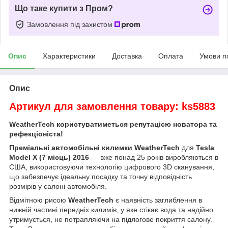
Що таке купити з Пром?
Замовлення під захистом
Опис
Характеристики
Доставка
Оплата
Умови п
Опис
Артикул для замовлення товару: ks5883
WeatherTech користуватиметься репутацією новатора та
рефекціоніста!
Преміальні автомобільні килимки WeatherTech
для
Tesla
Model X (7 місць) 2016
— вже понад 25 років виробляються в
США, використовуючи технологію цифрового 3D сканування,
що забезпечує ідеальну посадку та точну відповідність
розмірів у салоні автомобіля.
Відмітною рисою
WeatherTech
є наявність заглиблення в
нижній частині передніх килимів, у яке стікає вода та надійно
утримується, не потрапляючи на підлогове покриття салону.