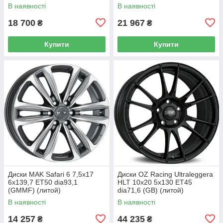
В наявності
В наявності
18 700
21 967
₴
₴
Купити
Купити
Диски MAK Safari 6 7,5x17
Диски OZ Racing Ultraleggera
6x139,7 ET50 dia93,1
HLT 10x20 5x130 ET45
(GMMF) (литой)
dia71,6 (GB) (литой)
В наявності
В наявності
14 257
44 235
₴
₴