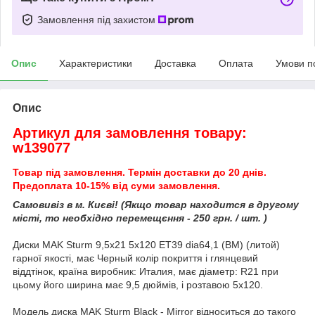
Замовлення під захистом
Опис
Характеристики
Доставка
Оплата
Умови п
Опис
Артикул для замовлення товару:
w139077
Товар під замовлення. Термін доставки до 20 днів.
Предоплата 10-15% від суми замовлення.
Самовивіз в м. Києві! (Якщо товар находится в другому
місті, то необхідно перемещєння - 250 грн. / шт. )
Диски MAK Sturm 9,5x21 5x120 ET39 dia64,1 (BM) (литой)
гарної якості, має Черный колір покриття і глянцевий
віддтінок, країна виробник: Италия, має діаметр: R21 при
цьому його ширина має 9,5 дюймів, і розтавою 5x120.
Модель диска MAK Sturm Black - Mirror відноситься до такого