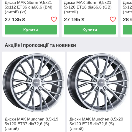
Диски MAK Sturm 9,5x21
Диски MAK Sturm 9,5x21
Диск
5x112 ET36 dia66,6 (BM)
5x120 ET18 dia66,6 (GB)
5x12
(литой) (кт)
(литой)
(лит
27 135
27 195
28 
₴
₴
Купити
Купити
Акційні пропозиції та новинки
Диски MAK Munchen 8,5x19
Диски MAK Munchen 8,5x20
5x120 ET37 dia72,6 (S)
5x120 ET15 dia72,6 (S)
(литой)
(литой)