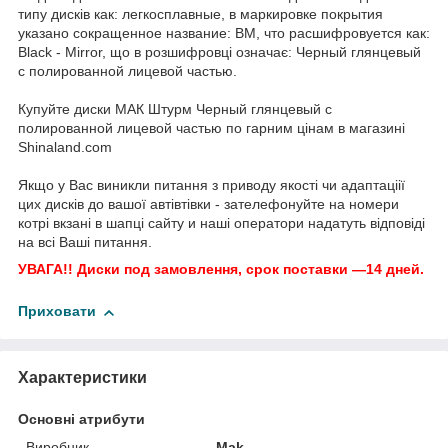
типу дисків как: легкосплавные, в маркировке покрытия
указано сокращенное название: BM, что расшифровуется как:
Black - Mirror, що в розшифровці означає: Черный глянцевый
с полированной лицевой частью.
Купуйте диски МАК Штурм Черный глянцевый с
полированной лицевой частью по гарним цінам в магазині
Shinaland.com
Якщо у Вас виникли питання з приводу якості чи адаптаціії
цих дисків до вашої автівтівки - зателефонуйте на номери
котрі вкзані в шапці сайту и наші оператори надатуть відповіді
на всі Ваші питання.
УВАГА!! Диски под замовлення, срок поставки —14 дней.
Приховати
Характеристики
Основні атрибути
Виробник
Mak