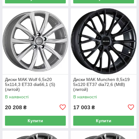
Диски MAK Wolf 6,5x20
Диски MAK Munchen 8,5x19
5x114,3 ET33 dia66,1 (S)
5x120 ET37 dia72,6 (MtB)
(литой)
(литой)
В наявності
В наявності
20 208
17 003
₴
₴
Купити
Купити