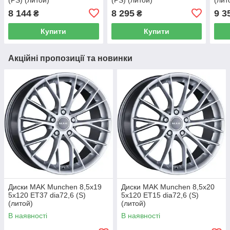
8 144
8 295
9 3
₴
₴
Купити
Купити
Акційні пропозиції та новинки
Диски MAK Munchen 8,5x19
Диски MAK Munchen 8,5x20
5x120 ET37 dia72,6 (S)
5x120 ET15 dia72,6 (S)
(литой)
(литой)
В наявності
В наявності