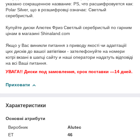
указано сокращенное название: PS, что расшифровуется как:
Polar Silver, що в розшифровці означає: Светлый
серебристый.
Купуйте диски Алютек Фриз Светлый серебристый по гарним
цінам в магазині Shinaland.com
Якщо у Вас виникли питання з приводу якості чи адаптаціії
цих дисків до вашої автівтівки - зателефонуйте на номери
котрі вкзані в шапці сайту и наші оператори надатуть відповіді
на всі Ваші питання.
УВАГА!! Диски под замовлення, срок поставки —14 дней.
Приховати
Характеристики
Основні атрибути
Виробник
Alutec
ET
46