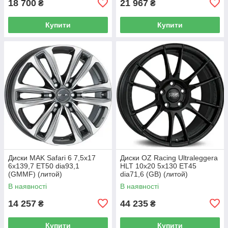
18 700
21 967
₴
₴
Купити
Купити
Диски MAK Safari 6 7,5x17
Диски OZ Racing Ultraleggera
6x139,7 ET50 dia93,1
HLT 10x20 5x130 ET45
(GMMF) (литой)
dia71,6 (GB) (литой)
В наявності
В наявності
14 257
44 235
₴
₴
Купити
Купити