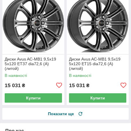
Диски Avus AC-MB1 9,5x19
Диски Avus AC-MB1 9,5x19
5x120 ET37 dia72,6 (A)
5x120 ET15 dia72,6 (A)
(литой)
(литой)
В наявності
В наявності
15 031
15 031
₴
₴
Купити
Купити
Показати ще
Про нас