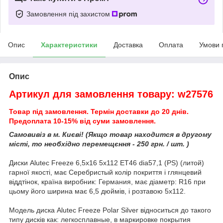
Замовлення під захистом
Опис
Характеристики
Доставка
Оплата
Умови 
Опис
Артикул для замовлення товару: w27576
Товар під замовлення. Термін доставки до 20 днів.
Предоплата 10-15% від суми замовлення.
Самовивіз в м. Києві! (Якщо товар находится в другому
місті, то необхідно перемещєння - 250 грн. / шт. )
Диски Alutec Freeze 6,5x16 5x112 ET46 dia57,1 (PS) (литой)
гарної якості, має Серебристый колір покриття і глянцевий
віддтінок, країна виробник: Германия, має діаметр: R16 при
цьому його ширина має 6,5 дюймів, і розтавою 5x112.
Модель диска Alutec Freeze Polar Silver відноситься до такого
типу дисків как: легкосплавные, в маркировке покрытия