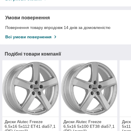
Умови повернення
Повернення товару впродовж 14 днів за домовленістю
Всі умови повернення
Подібні товари компанії
Диски Alutec Freeze
Диски Alutec Freeze
Диск
6,5x16 5x112 ET41 dia57,1
6,5x16 5x100 ET38 dia57,1
5x11
(PS) (литой)
(PS) (литой)
(лит