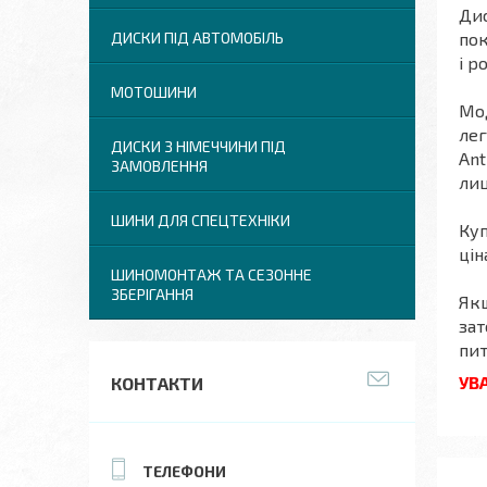
Дис
пок
ДИСКИ ПІД АВТОМОБІЛЬ
і р
МОТОШИНИ
Мод
лег
ДИСКИ З НІМЕЧЧИНИ ПІД
Ant
ЗАМОВЛЕННЯ
лиц
ШИНИ ДЛЯ СПЕЦТЕХНІКИ
Ку
цін
ШИНОМОНТАЖ ТА СЕЗОННЕ
ЗБЕРІГАННЯ
Якщ
зат
пит
УВА
КОНТАКТИ