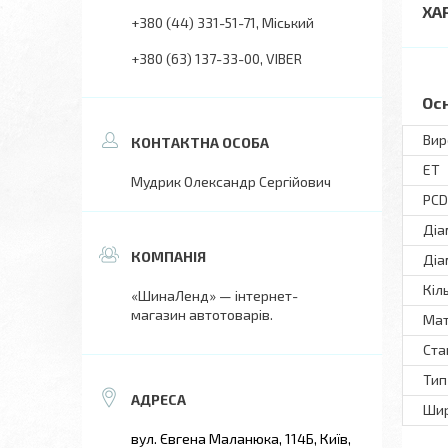
ХА
+380 (44) 331-51-71
Міський
+380 (63) 137-33-00
VIBER
Ос
Вир
ET
Мудрик Олександр Сергійович
PCD
Діа
Діа
Кіл
«ШинаЛенд» — інтернет-
магазин автотоварів.
Мат
Ста
Тип
Шир
вул. Євгена Маланюка, 114Б, Київ,