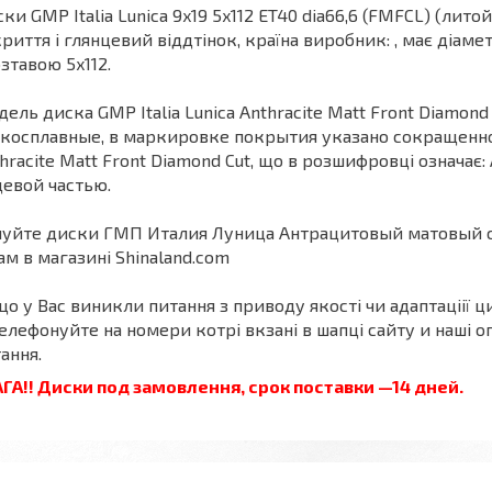
ки GMP Italia Lunica 9x19 5x112 ET40 dia66,6 (FMFCL) (лито
риття і глянцевий віддтінок, країна виробник: , має діам
озтавою 5x112.
ель диска GMP Italia Lunica Anthracite Matt Front Diamond
косплавные, в маркировке покрытия указано сокращенное
hracite Matt Front Diamond Cut, що в розшифровці означа
евой частью.
пуйте диски ГМП Италия Луница Антрацитовый матовый с
ам в магазині Shinaland.com
о у Вас виникли питання з приводу якості чи адаптаціії ци
елефонуйте на номери котрі вкзані в шапці сайту и наші оп
ання.
ГА!! Диски под замовлення, срок поставки —14 дней.