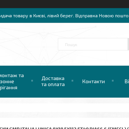
идача товару в Києві, лівий берег. Відправка Новою пошто
онтаж та
Доставка
зонне
Контакти
В
та оплата
рігання
КИ GMP ITALIA LUNICA 9X19 5X112 ET40 DIA66,6 (FMFCL)