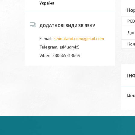
Україна
Ко
PCD
Дос
shinaland.com@gmail.com
Кол
@MudrykS
380665313664
ІН
Цін