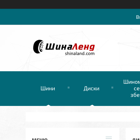
В
Шином
Шини
Диски
се
збе
ДИС