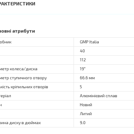
РАКТЕРИСТИКИ
новні атрибути
обник
GMP Italia
40
112
метр колеса/диска
19"
метр ступичного отвору
66.6 мм
ькість кріпильних отворів
5
еріал
Алюмінієвий сплав
н
Новий
Литий
ина диску в дюймах
9.0