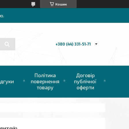
Кошик
ю.
+380 (44) 331-51-71
Політика
Договір
ідгуки
повернення
публічної
товару
оферти
 (ЛИТОЙ)