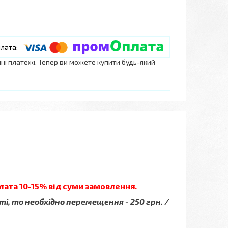
нні платежі. Тепер ви можете купити будь-який
лата 10-15% від суми замовлення.
ті, то необхідно перемещєння - 250 грн. /