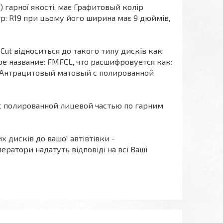
й) гарної якості, має Графитовый колір
етр: R19 при цьому його ширина має 9 дюймів,
 Cut відноситься до такого типу дисків как:
 название: FMFCL, что расшифровуется как:
є: Антрацитовый матовый с полированной
 полированной лицевой частью по гарним
х дисків до вашої автівтівки -
ератори надатуть відповіді на всі Ваші