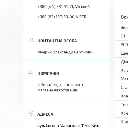
+380 (44) 331-51-71
Міський
Ос
+380 (63) 137-33-00
VIBER
Вир
ET
PCD
Мудрик Олександр Сергійович
Діа
Діа
Кіл
Мат
«ШинаЛенд» — інтернет-
Ста
магазин автотоварів.
Кра
Тип
Кол
Шир
вул. Євгена Маланюка, 114Б, Київ,