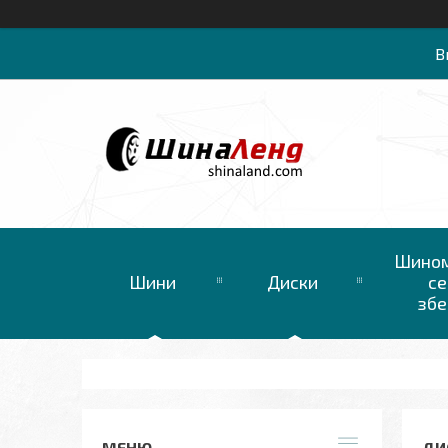
В
Шином
Шини
Диски
се
збе
ДИС