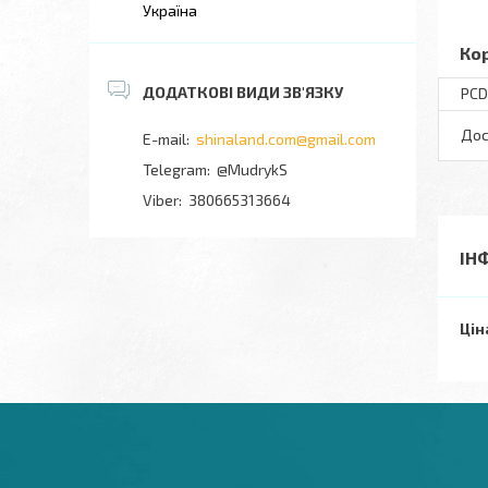
Україна
Ко
PCD
Дос
shinaland.com@gmail.com
@MudrykS
380665313664
ІН
Цін