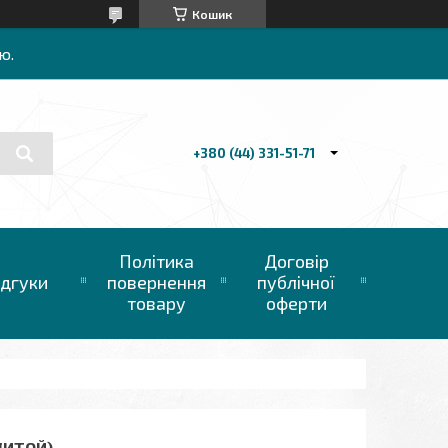
Кошик
ю.
+380 (44) 331-51-71
Політика
Договір
ідгуки
повернення
публічної
товару
оферти
(ЛИТОЙ)