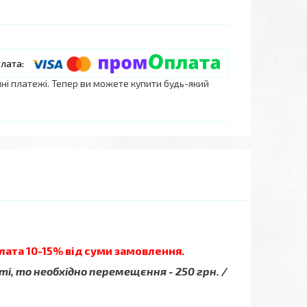
нні платежі. Тепер ви можете купити будь-який
лата 10-15% від суми замовлення.
ті, то необхідно перемещєння - 250 грн. /