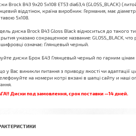
ки Brock B43 9x20 5x108 ET53 dia63,4 (GLOSS_BLACK) (литой
нцевий віддтінок, країна виробник: Германия, має діаметр
тавою 5x108.
ель диска Brock B43 Gloss Black відноситься до такого т
рытия указано сокращенное название: GLOSS_BLACK, что р
шифровці означає: Глянцевый черный.
уйте диски Брок Б43 Глянцевый черный по гарним цінам в
о у Вас виникли питання з приводу якості чи адаптаціії ци
елефонуйте на номери котрі вкзані в шапці сайту и наші оп
ання.
ГА!! Диски под замовлення, срок поставки —14 дней.
РАКТЕРИСТИКИ