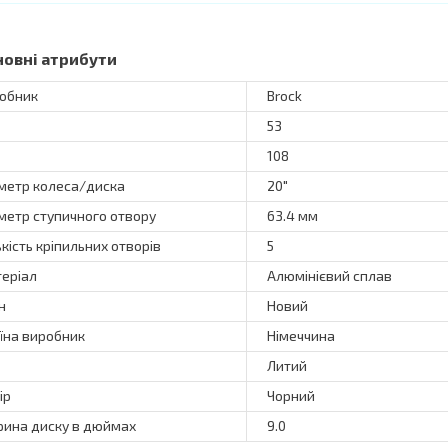
новні атрибути
обник
Brock
53
108
метр колеса/диска
20"
метр ступичного отвору
63.4 мм
ькість кріпильних отворів
5
еріал
Алюмінієвий сплав
н
Новий
їна виробник
Німеччина
Литий
ір
Чорний
ина диску в дюймах
9.0