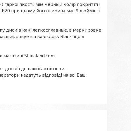
) гарної якості, має Черный колір покриття і
: R20 при цьому його ширина має 9 дюймів, і
ипу дисків как: легкосплавные, в маркировке
асшифровуется как: Gloss Black, що в
 магазині Shinaland.com
х дисків до вашої автівтівки -
ератори надатуть відповіді на всі Ваші