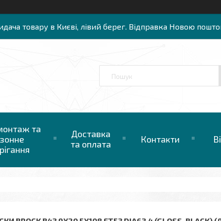
идача товару в Києві, лівий берег. Відправка Новою пошто
онтаж та
Доставка
зонне
Контакти
В
та оплата
рігання
КИ BROCK B43 9X20 5X108 ET53 DIA63,4 (GLOSS_BLACK) 