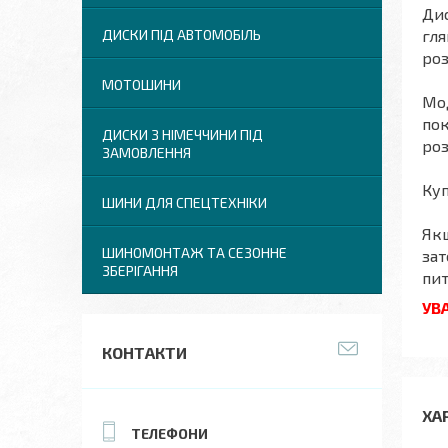
Дис
гля
ДИСКИ ПІД АВТОМОБІЛЬ
роз
МОТОШИНИ
Мод
пок
ДИСКИ З НІМЕЧЧИНИ ПІД
роз
ЗАМОВЛЕННЯ
Куп
ШИНИ ДЛЯ СПЕЦТЕХНІКИ
Якщ
ШИНОМОНТАЖ ТА СЕЗОННЕ
зат
ЗБЕРІГАННЯ
пит
УВА
КОНТАКТИ
ХА