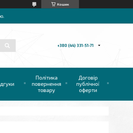
Кошик
ю.
+380 (44) 331-51-71
Політика
Договір
ідгуки
повернення
публічної
товару
оферти