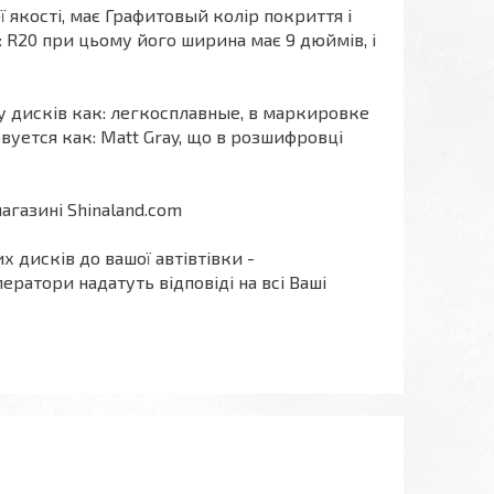
ої якості, має Графитовый колір покриття і
: R20 при цьому його ширина має 9 дюймів, і
у дисків как: легкосплавные, в маркировке
уется как: Matt Gray, що в розшифровці
газині Shinaland.com
х дисків до вашої автівтівки -
ератори надатуть відповіді на всі Ваші