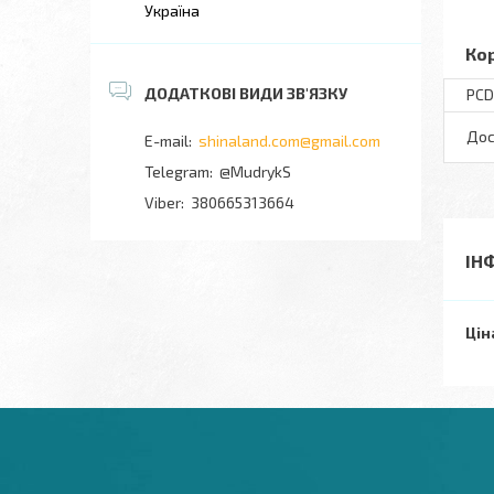
Україна
Ко
PCD
Дос
shinaland.com@gmail.com
@MudrykS
380665313664
ІН
Цін