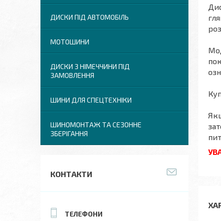
Дис
гля
ДИСКИ ПІД АВТОМОБІЛЬ
роз
МОТОШИНИ
Мод
пок
ДИСКИ З НІМЕЧЧИНИ ПІД
озн
ЗАМОВЛЕННЯ
Куп
ШИНИ ДЛЯ СПЕЦТЕХНІКИ
Якщ
ШИНОМОНТАЖ ТА СЕЗОННЕ
зат
ЗБЕРІГАННЯ
пит
УВА
КОНТАКТИ
ХА