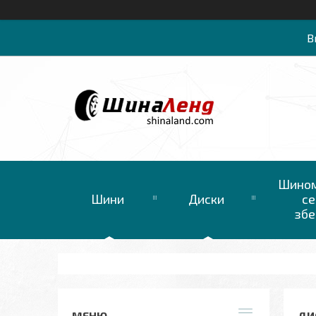
В
Шином
Шини
Диски
се
збе
ДИС