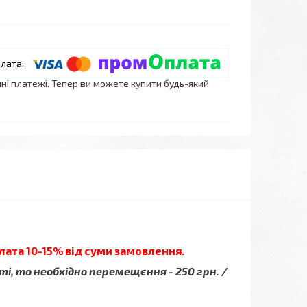
нні платежі. Тепер ви можете купити будь-який
лата 10-15% від суми замовлення.
ті, то необхідно перемещєння - 250 грн. /