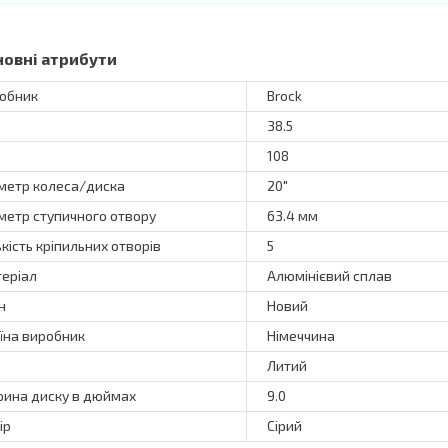
новні атрибути
обник
Brock
38.5
108
метр колеса/диска
20"
метр ступичного отвору
63.4 мм
ькість кріпильних отворів
5
еріал
Алюмінієвий сплав
н
Новий
їна виробник
Німеччина
Литий
ина диску в дюймах
9.0
ір
Сірий