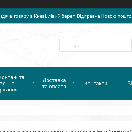
идача товару в Києві, лівий берег. Відправка Новою пошто
онтаж та
Доставка
зонне
Контакти
В
та оплата
рігання
КИ BROCK B43 9X20 5X108 ET38.5 DIA63,4 (MTG) (ЛИТОЙ)