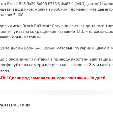
ки Brock B43 9x20 5x108 ET38.5 dia63,4 (MtG) (литой) гарн
нцевий віддтінок, країна виробник: Германия, має діаметр
тавою 5x108.
ель диска Brock B43 Matt Gray відноситься до такого тип
рытия указано сокращенное название: MtG, что расшифров
ачає: Серый матовый.
уйте диски Брок Б43 Серый матовый по гарним цінам в ма
о у Вас виникли питання з приводу якості чи адаптаціії ци
елефонуйте на номери котрі вкзані в шапці сайту и наші оп
ання.
ГА!! Диски под замовлення, срок поставки —14 дней.
РАКТЕРИСТИКИ