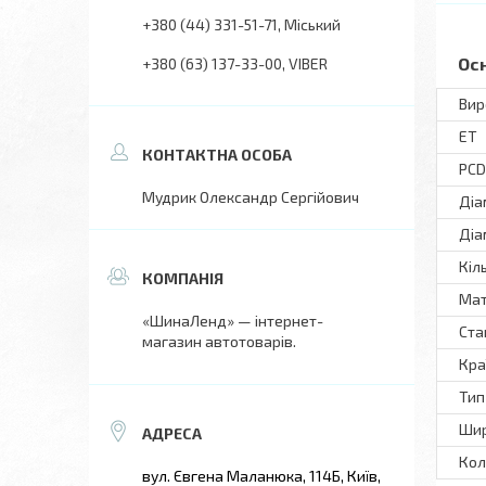
+380 (44) 331-51-71
Міський
Ос
+380 (63) 137-33-00
VIBER
Вир
ET
PCD
Мудрик Олександр Сергійович
Діа
Діа
Кіл
Мат
«ШинаЛенд» — інтернет-
Ста
магазин автотоварів.
Кра
Тип
Шир
Кол
вул. Євгена Маланюка, 114Б, Київ,