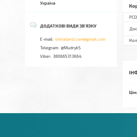
Україна
Ко
PCD
Дос
shinaland.com@gmail.com
Кол
@MudrykS
380665313664
ІН
Цін