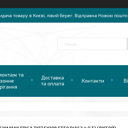
идача товару в Києві, лівий берег. Відправка Новою пошто
онтаж та
Доставка
зонне
Контакти
В
та оплата
рігання
КИ MAK EPICA 7X17 5X108 ET50 DIA63,4 (LT) (ЛИТОЙ)