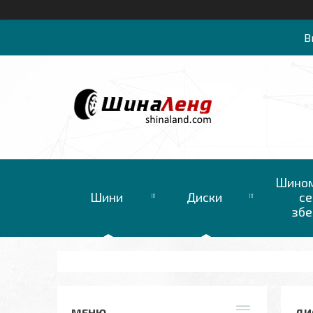
В
Шином
Шини
Диски
се
збе
ДИС