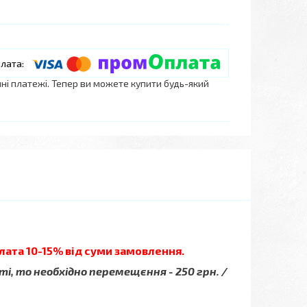
нні платежі. Тепер ви можете купити будь-який
лата 10-15% від суми замовлення.
ті, то необхідно перемещєння - 250 грн. /