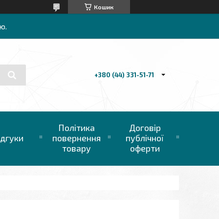
Кошик
ю.
+380 (44) 331-51-71
Політика
Договір
ідгуки
повернення
публічної
товару
оферти