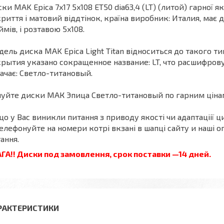
ки MAK Epica 7x17 5x108 ET50 dia63,4 (LT) (литой) гарної 
риття і матовий віддтінок, країна виробник: Италия, має 
мів, і розтавою 5x108.
ель диска MAK Epica Light Titan відноситься до такого т
рытия указано сокращенное название: LT, что расшифровуе
ачає: Светло-титановый.
уйте диски МАК Эпица Светло-титановый по гарним цінам
о у Вас виникли питання з приводу якості чи адаптаціії ци
елефонуйте на номери котрі вкзані в шапці сайту и наші оп
ання.
ГА!! Диски под замовлення, срок поставки —14 дней.
РАКТЕРИСТИКИ