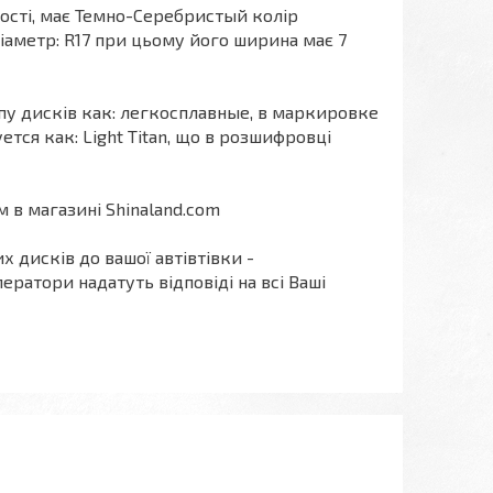
якості, має Темно-Серебристый колір
діаметр: R17 при цьому його ширина має 7
ипу дисків как: легкосплавные, в маркировке
тся как: Light Titan, що в розшифровці
 в магазині Shinaland.com
х дисків до вашої автівтівки -
ератори надатуть відповіді на всі Ваші