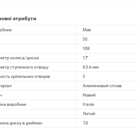
новні атрибути
обник
Mak
50
108
метр колеса/диска
17"
метр ступичного отвору
63.4 мм
ькість кріпильних отворів
5
еріал
Алюмінієвий сплав
н
Новий
їна виробник
Італія
Литий
ина диску в дюймах
7.0