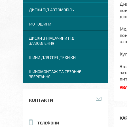
Дис
пок
ДИСКИ ПІД АВТОМОБІЛЬ
дюй
МОТОШИНИ
Мод
пок
ДИСКИ З НІМЕЧЧИНИ ПІД
озн
ЗАМОВЛЕННЯ
Куп
ШИНИ ДЛЯ СПЕЦТЕХНІКИ
Якщ
ШИНОМОНТАЖ ТА СЕЗОННЕ
зат
ЗБЕРІГАННЯ
пит
УВА
КОНТАКТИ
ХА