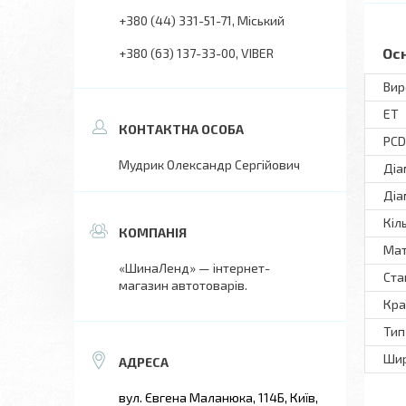
+380 (44) 331-51-71
Міський
Ос
+380 (63) 137-33-00
VIBER
Вир
ET
PCD
Мудрик Олександр Сергійович
Діа
Діа
Кіл
Мат
«ШинаЛенд» — інтернет-
Ста
магазин автотоварів.
Кра
Тип
Шир
вул. Євгена Маланюка, 114Б, Київ,