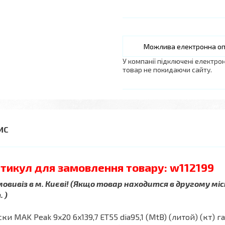
У компанії підключені електро
товар не покидаючи сайту.
тикул для замовлення товару: w112199
овивіз в м. Києві! (Якщо товар находится в другому міс
 )
ки MAK Peak 9x20 6x139,7 ET55 dia95,1 (MtB) (литой) (кт) г