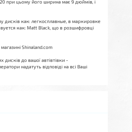
R20 при цьому його ширина має 9 дюймів, і
пу дисків как: легкосплавные, в маркировке
уется как: Matt Black, що в розшифровці
магазині Shinaland.com
х дисків до вашої автівтівки -
ератори надатуть відповіді на всі Ваші