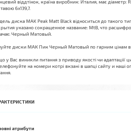
нцевий віддтінок, країна виробник: Италия, має діаметр: 
тавою 6x139,7.
ель диска MAK Peak Matt Black відноситься до такого ти
рытия указано сокращенное название: MtB, что расшифров
ачає: Черный Матовый.
уйте диски МАК Пик Черный Матовый по гарним цінам в 
о у Вас виникли питання з приводу якості чи адаптаціії ци
елефонуйте на номери котрі вкзані в шапці сайту и наші оп
ання.
РАКТЕРИСТИКИ
новні атрибути