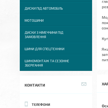
гля
роз
ДИСКИ ПІД АВТОМОБІЛЬ
Мод
МОТОШИНИ
пок
озн
ДИСКИ З НІМЕЧЧИНИ ПІД
ЗАМОВЛЕННЯ
Куп
Якщ
ШИНИ ДЛЯ СПЕЦТЕХНІКИ
зат
пит
ШИНОМОНТАЖ ТА СЕЗОННЕ
ЗБЕРІГАННЯ
ХА
КОНТАКТИ
Ос