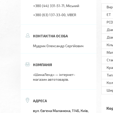
+380 (44) 331-51-71
Міський
Вир
ET
+380 (63) 137-33-00
VIBER
PCD
Діа
Діа
Кіл
Мудрик Олександр Сергійович
Мат
Ста
Кра
«ШинаЛенд» — інтернет-
Тип
магазин автотоварів.
Кол
Шир
Ко
вул. Євгена Маланюка, 114Б, Київ,