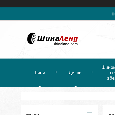
В
Шином
Шини
Диски
се
збе
ДИС