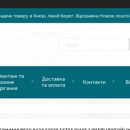
идача товару в Києві, лівий берег. Відправка Новою пошто
онтаж та
Доставка
зонне
Контакти
В
та оплата
рігання
КИ MAK PEAK 9X20 6X139,7 ET55 DIA95,1 (MTB) (ЛИТОЙ) (