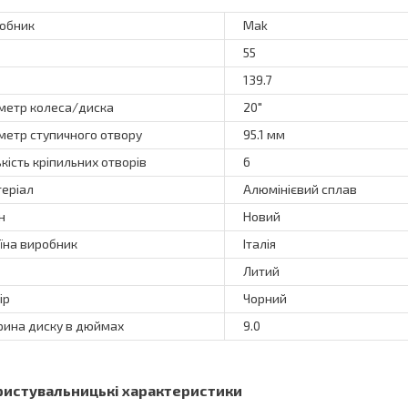
обник
Mak
55
139.7
метр колеса/диска
20"
метр ступичного отвору
95.1 мм
ькість кріпильних отворів
6
еріал
Алюмінієвий сплав
н
Новий
їна виробник
Італія
Литий
ір
Чорний
ина диску в дюймах
9.0
ристувальницькі характеристики