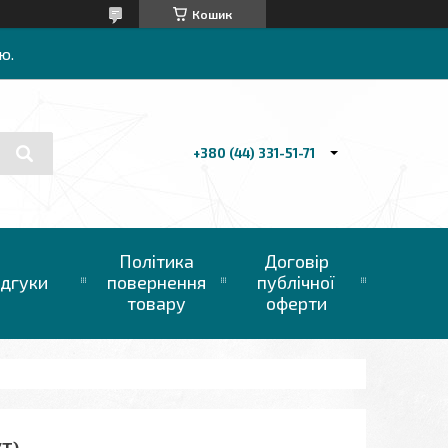
Кошик
ю.
+380 (44) 331-51-71
Політика
Договір
ідгуки
повернення
публічної
товару
оферти
КТ)