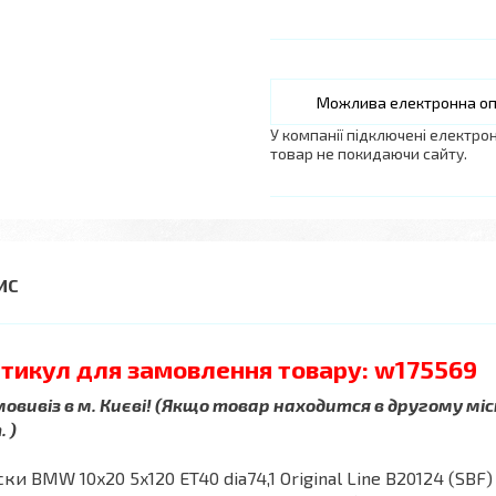
У компанії підключені електро
товар не покидаючи сайту.
тикул для замовлення товару: w175569
овивіз в м. Києві! (Якщо товар находится в другому міс
 )
ки BMW 10x20 5x120 ET40 dia74,1 Original Line B20124 (SBF)