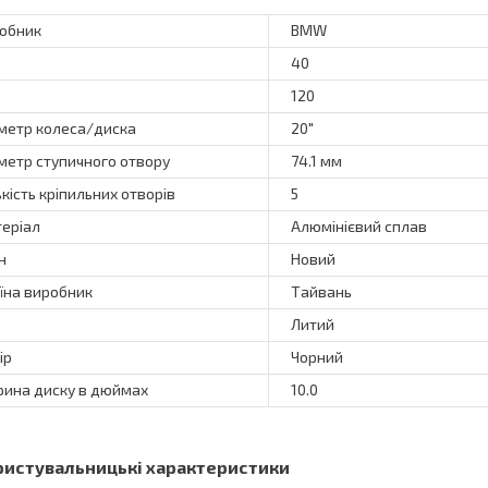
обник
BMW
40
120
метр колеса/диска
20"
метр ступичного отвору
74.1 мм
ькість кріпильних отворів
5
еріал
Алюмінієвий сплав
н
Новий
їна виробник
Тайвань
Литий
ір
Чорний
ина диску в дюймах
10.0
ристувальницькі характеристики