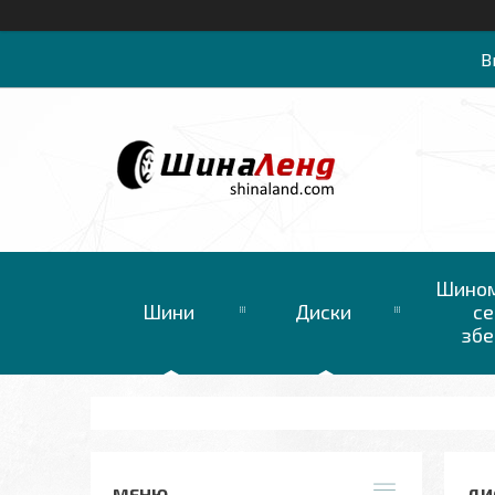
В
Шином
Шини
Диски
се
збе
ДИС