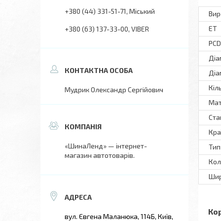
+380 (44) 331-51-71
Міський
Вир
ET
+380 (63) 137-33-00
VIBER
PCD
Діа
Діа
Кіл
Мудрик Олександр Сергійович
Мат
Ста
Кра
«ШинаЛенд» — інтернет-
Тип
магазин автотоварів.
Кол
Шир
Ко
вул. Євгена Маланюка, 114Б, Київ,