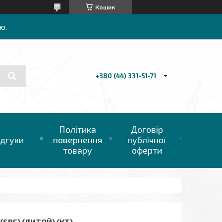
Кошик
ю.
+380 (44) 331-51-71
Політика
Договір
ідгуки
повернення
публічної
товару
оферти
(SBF) (ЛИТОЙ) (КТ)