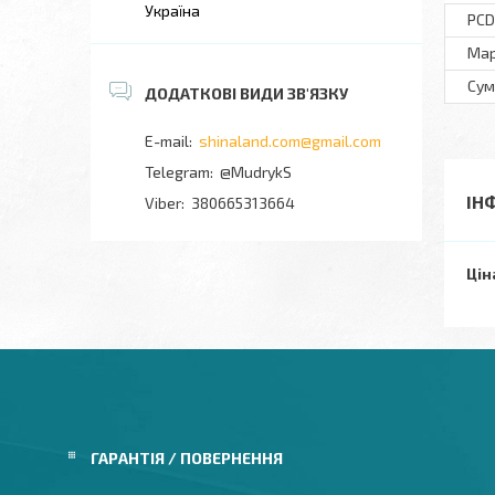
Україна
PCD
Ма
Сум
shinaland.com@gmail.com
@MudrykS
ІН
380665313664
Цін
ГАРАНТІЯ / ПОВЕРНЕННЯ