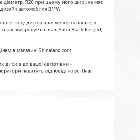
ає діаметр: R20 при цьому його ширина має
й дизайн автомобиля BMW.
акого типу дисків как: легкосплавные, в
 расшифровуется как: Satin Black Forged,
нам в магазині Shinaland.com
х дисків до вашої автівтівки -
ератори надатуть відповіді на всі Ваші