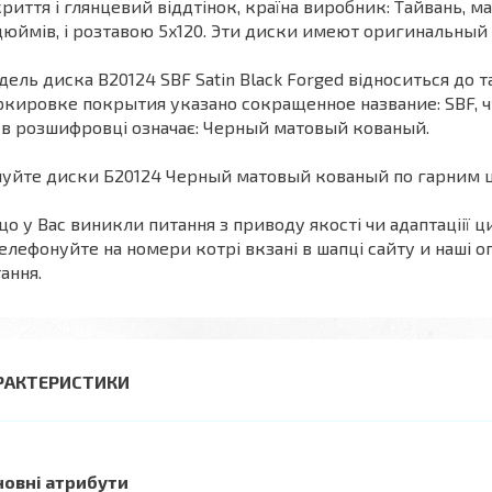
риття і глянцевий віддтінок, країна виробник: Тайвань, м
дюймів, і розтавою 5x120. Эти диски имеют оригинальны
ель диска B20124 SBF Satin Black Forged відноситься до т
кировке покрытия указано сокращенное название: SBF, что
в розшифровці означає: Черный матовый кованый.
уйте диски Б20124 Черный матовый кованый по гарним ці
о у Вас виникли питання з приводу якості чи адаптаціії ци
елефонуйте на номери котрі вкзані в шапці сайту и наші оп
ання.
РАКТЕРИСТИКИ
новні атрибути