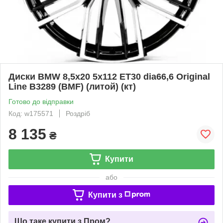
Диски BMW 8,5x20 5x112 ET30 dia66,6 Original
Line B3289 (BMF) (литой) (кт)
Готово до відправки
Код: w175571
Роздріб
8 135
₴
Купити
або
Купити з
Що таке купити з Пром?