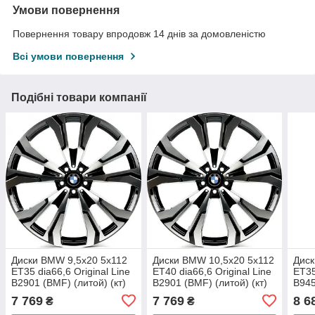
Умови повернення
Повернення товару впродовж 14 днів за домовленістю
Всі умови повернення
Подібні товари компанії
Диски BMW 9,5x20 5x112
Диски BMW 10,5x20 5x112
Диск
ET35 dia66,6 Original Line
ET40 dia66,6 Original Line
ET35
B2901 (BMF) (литой) (кт)
B2901 (BMF) (литой) (кт)
B945
7 769
7 769
8 6
₴
₴