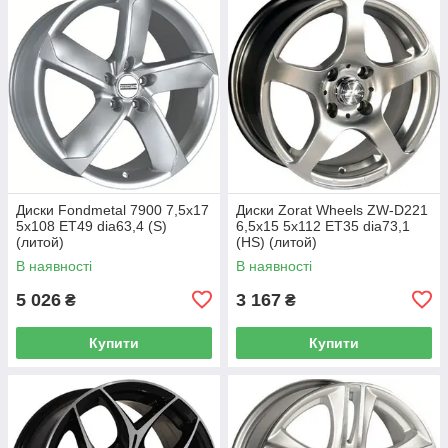
Диски Fondmetal 7900 7,5x17
Диски Zorat Wheels ZW-D221
5x108 ET49 dia63,4 (S)
6,5x15 5x112 ET35 dia73,1
(литой)
(HS) (литой)
В наявності
В наявності
5 026
3 167
₴
₴
Купити
Купити