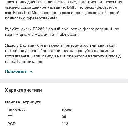
такого типу дисків как: легкосплавные, в маркировке покрытия
указано сокращенное название: BMF, что расшифровуется
как: Black Full Machined, що в розшифровці означає: Черный
полностью фрезерованный.
Купуйте диски Б3289 Черный полностью фрезерованный по
гарним цінам в магазині Shinaland.com
Якщо у Вас виникли питання з приводу якості чи адаптаціії
цих дисків до вашої автівтівки - зателефонуйте на номери
котрі вкзані в шапці сайту и наші оператори надатуть відповіді
на всі Ваші питання.
Приховати
Характеристики
Основні атрибути
Виробник
BMW
ET
30
PCD
112