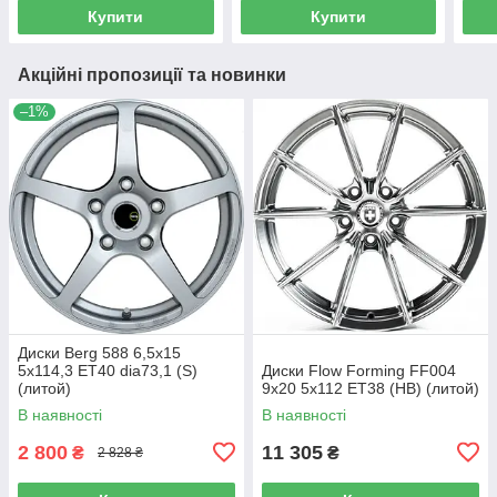
Купити
Купити
Акційні пропозиції та новинки
–1%
Диски Berg 588 6,5x15
5x114,3 ET40 dia73,1 (S)
Диски Flow Forming FF004
(литой)
9x20 5x112 ET38 (HB) (литой)
В наявності
В наявності
2 800
11 305
₴
₴
2 828 ₴