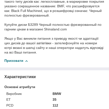
такого типу дисків как: легкосплавные, в маркировке покрытия
указано сокращенное название: BMF, что расшифровуется
как: Black Full Machined, що в розшифровці означає: Черный
полностью фрезерованный.
Купуйте диски Б3289 Черный полностью фрезерованный по
гарним цінам в магазині Shinaland.com
Якщо у Вас виникли питання з приводу якості чи адаптаціії
цих дисків до вашої автівтівки - зателефонуйте на номери
котрі вкзані в шапці сайту и наші оператори надатуть відповіді
на всі Ваші питання.
Приховати
Характеристики
Основні атрибути
Виробник
BMW
ET
35
PCD
112