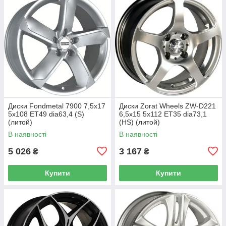
Диски Fondmetal 7900 7,5x17
Диски Zorat Wheels ZW-D221
5x108 ET49 dia63,4 (S)
6,5x15 5x112 ET35 dia73,1
(литой)
(HS) (литой)
В наявності
В наявності
5 026
3 167
₴
₴
Купити
Купити