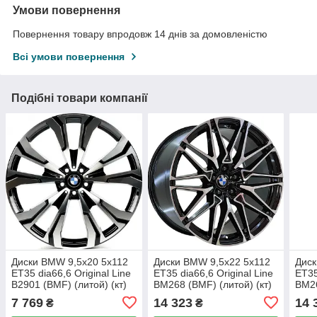
Умови повернення
Повернення товару впродовж 14 днів за домовленістю
Всі умови повернення
Подібні товари компанії
Диски BMW 9,5x20 5x112
Диски BMW 9,5x22 5x112
Диск
ET35 dia66,6 Original Line
ET35 dia66,6 Original Line
ET35
B2901 (BMF) (литой) (кт)
BM268 (BMF) (литой) (кт)
BM26
7 769
14 323
14 
₴
₴