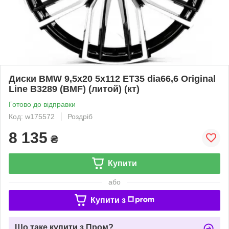
Диски BMW 9,5x20 5x112 ET35 dia66,6 Original
Line B3289 (BMF) (литой) (кт)
Готово до відправки
Код: w175572
Роздріб
8 135
₴
Купити
або
Купити з
Що таке купити з Пром?