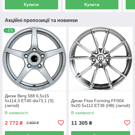
Купити
Купити
Акційні пропозиції та новинки
–1%
Диски Berg 588 6,5x15
5x114,3 ET40 dia73,1 (S)
Диски Flow Forming FF004
(литой)
9x20 5x112 ET38 (HB) (литой)
В наявності
В наявності
2 772
11 305
₴
₴
2 800 ₴