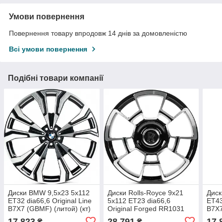
Умови повернення
Повернення товару впродовж 14 днів за домовленістю
Всі умови повернення
Подібні товари компанії
Диски BMW 9,5x23 5x112
Диски Rolls-Royce 9x21
Диск
ET32 dia66,6 Original Line
5x112 ET23 dia66,6
ET43
B7X7 (GBMF) (литой) (кт)
Original Forged RR1031
B7X7
(MBF) (литой)
17 823
28 791
17 
₴
₴