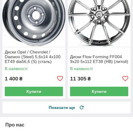
Диски Opel / Chevrolet /
Daewoo (Steel) 5,6x14 4x100
Диски Flow Forming FF004
ET49 dia56,6 (S) (сталь)
9x20 5x112 ET38 (HB) (литой)
В наявності
В наявності
1 400
11 305
₴
₴
Купити
Купити
Показати ще
Про нас