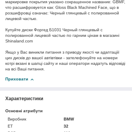
маркировке покрытия указано сокращенное название: GBMF,
что расшифровуется как: Gloss Black Machined Face, що в
розшифровці означає: Черный глянцевый с полированной
лицевой частью.
Купуйте диски Форгед Б1031 Черный глянцевый с
полированной лицевой частью по гарним цінам в магазині
Shinaland.com
Якщо у Вас виникли питання з приводу якості чи адаптаціії
цих дисків до вашої автівтівки - зателефонуйте на номери
котрі вкзані в шапці сайту и наші оператори надатуть відповіді
на всі Ваші питання.
Приховати
Характеристики
Основні атрибути
Виробник
BMW
ET
32