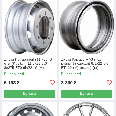
Диски Прицепной (11,75J) 8
Диски Камаз / МАЗ (под
отв. (Kapitan) 11,8x22,5,0
клинья) (Kapitan) 8,3x22,5,0
8x275 ET0 dia221,0 (M)
ET122 (M) (сталь) (кт)
(сталь) (кт)
В наявності
В наявності
5 198
3 390
₴
₴
Купити
Купити