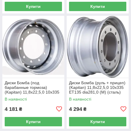
Купити
Купити
Диски Бомба (под
Диски Бомба (руль + прицеп)
барабанные тормоза)
(Kapitan) 11,8x22,5,0 10x335
(Kapitan) 11,8x22,5,0 10x335
ET135 dia281,0 (M) (сталь)
ET0 dia281,0 (M) (сталь) (кт)
(кт)
В наявності
В наявності
4 181
4 294
₴
₴
Купити
Купити