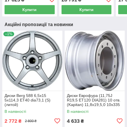
Купити
Купити
Акційні пропозиції та новинки
–1%
Диски Berg 588 6,5x15
Диски Еврофура (11,75J
5x114,3 ET40 dia73,1 (S)
R19,5 ET120 DIA281) 10 отв.
(литой)
(Kapitan) 11,8x19,5,0 10x335
ET120 dia281,0 (M) (сталь)
В наявності
В наявності
(кт)
2 772
4 633
₴
₴
2 800 ₴