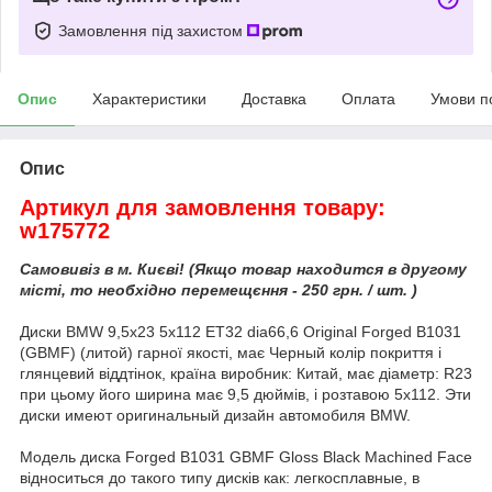
Замовлення під захистом
Опис
Характеристики
Доставка
Оплата
Умови п
Опис
Артикул для замовлення товару:
w175772
Самовивіз в м. Києві! (Якщо товар находится в другому
місті, то необхідно перемещєння - 250 грн. / шт. )
Диски BMW 9,5x23 5x112 ET32 dia66,6 Original Forged B1031
(GBMF) (литой) гарної якості, має Черный колір покриття і
глянцевий віддтінок, країна виробник: Китай, має діаметр: R23
при цьому його ширина має 9,5 дюймів, і розтавою 5x112. Эти
диски имеют оригинальный дизайн автомобиля BMW.
Модель диска Forged B1031 GBMF Gloss Black Machined Face
відноситься до такого типу дисків как: легкосплавные, в