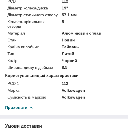
PCD
112
Діаметр колеса/диска
19"
Діаметр ступичного отвору
57.1 мм
Кількість кріпильних
5
отворів
Матеріал
Алюмінієвий сплав
Стан
Новий
Країна виробник
Тайвань
Тип
Литий
Колір
Чорний
Ширина диску в дюймах
8.5
Користувальницькі характеристики
PCD 1
112
Марка
Volkswagen
Сумісність із маркою
Volkswagen
Приховати
Умови доставки