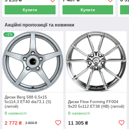
Купити
Купити
Акційні пропозиції та новинки
–1%
Диски Berg 588 6,5x15
5x114,3 ET40 dia73,1 (S)
Диски Flow Forming FF004
(литой)
9x20 5x112 ET38 (HB) (литой)
В наявності
В наявності
2 772
11 305
₴
₴
2 800 ₴