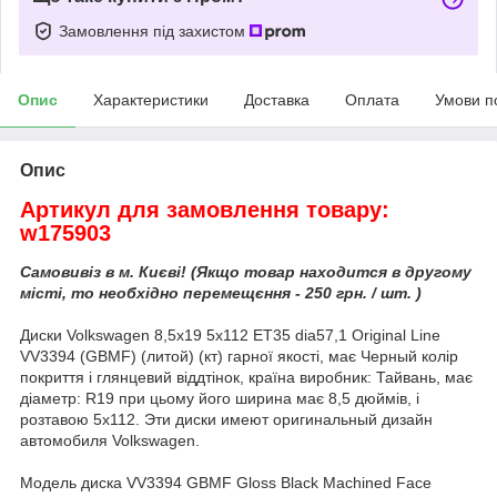
Замовлення під захистом
Опис
Характеристики
Доставка
Оплата
Умови п
Опис
Артикул для замовлення товару:
w175903
Самовивіз в м. Києві! (Якщо товар находится в другому
місті, то необхідно перемещєння - 250 грн. / шт. )
Диски Volkswagen 8,5x19 5x112 ET35 dia57,1 Original Line
VV3394 (GBMF) (литой) (кт) гарної якості, має Черный колір
покриття і глянцевий віддтінок, країна виробник: Тайвань, має
діаметр: R19 при цьому його ширина має 8,5 дюймів, і
розтавою 5x112. Эти диски имеют оригинальный дизайн
автомобиля Volkswagen.
Модель диска VV3394 GBMF Gloss Black Machined Face