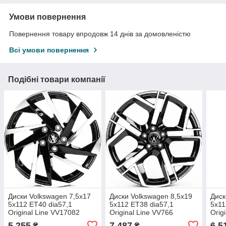
Умови повернення
Повернення товару впродовж 14 днів за домовленістю
Всі умови повернення
Подібні товари компанії
Диски Volkswagen 7,5x17
Диски Volkswagen 8,5x19
Диск
5x112 ET40 dia57,1
5x112 ET38 dia57,1
5x11
Original Line VV17082
Original Line VV766
Orig
(GBMF) (литой) (кт)
(GBMF) (литой) (кт)
(GBM
5 255
7 487
6 5
₴
₴