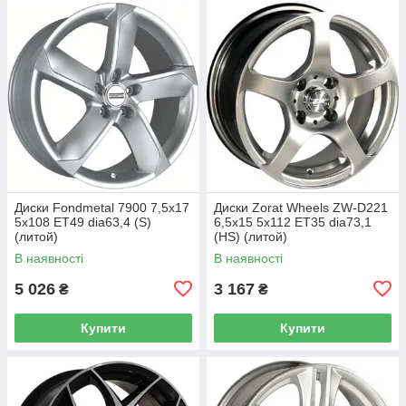
Диски Fondmetal 7900 7,5x17
Диски Zorat Wheels ZW-D221
5x108 ET49 dia63,4 (S)
6,5x15 5x112 ET35 dia73,1
(литой)
(HS) (литой)
В наявності
В наявності
5 026
3 167
₴
₴
Купити
Купити