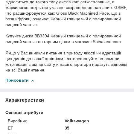
відноситься до такого типу дисків как: легкосплавные, в
маркировке покрытия указано сокращенное название: GBMF,
что расшифровуется как: Gloss Black Machined Face, що в
розшифровці означає: Черный глянцевый с полированной
лицевой частью.
Купуйте диски ВВ3394 Черный глянцевый с полированной
лицевой частью по гарним цінам в магазині Shinaland.com
Якщо у Вас виникли питання з приводу якості чи адаптаціії
цих дисків до вашої автівтівки - зателефонуйте на номери
котрі вкзані в шапці сайту и наші оператори надатуть відповіді
на всі Ваші питання.
Приховати
Характеристики
Основні атрибути
Виробник
Volkswagen
ET
35