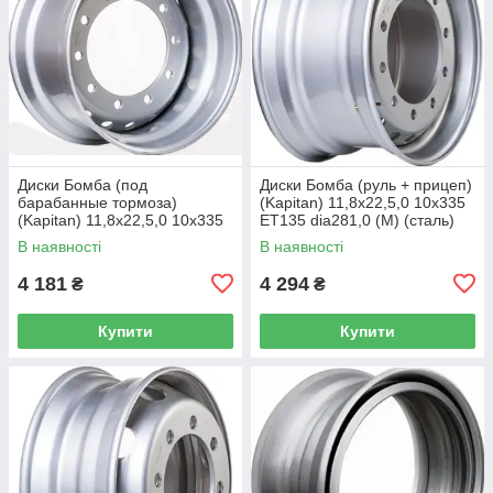
Диски Бомба (под
Диски Бомба (руль + прицеп)
барабанные тормоза)
(Kapitan) 11,8x22,5,0 10x335
(Kapitan) 11,8x22,5,0 10x335
ET135 dia281,0 (M) (сталь)
ET0 dia281,0 (M) (сталь) (кт)
(кт)
В наявності
В наявності
4 181
4 294
₴
₴
Купити
Купити