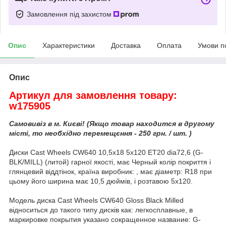
Замовлення під захистом
Опис
Характеристики
Доставка
Оплата
Умови п
Опис
Артикул для замовлення товару:
w175905
Самовивіз в м. Києві! (Якщо товар находится в другому
місті, то необхідно перемещєння - 250 грн. / шт. )
Диски Cast Wheels CW640 10,5x18 5x120 ET20 dia72,6 (G-
BLK/MILL) (литой) гарної якості, має Черный колір покриття і
глянцевий віддтінок, країна виробник: , має діаметр: R18 при
цьому його ширина має 10,5 дюймів, і розтавою 5x120.
Модель диска Cast Wheels CW640 Gloss Black Milled
відноситься до такого типу дисків как: легкосплавные, в
маркировке покрытия указано сокращенное название: G-