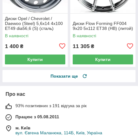
Диски Opel / Chevrolet /
Daewoo (Steel) 5,6x14 4x100
Диски Flow Forming FF004
ET49 dia56,6 (S) (сталь)
9x20 5x112 ET38 (HB) (литой)
В наявності
В наявності
1 400
11 305
₴
₴
Купити
Купити
Показати ще
Про нас
93% позитивних з 191 відгука за рік
Працює з 05.08.2011
м. Київ
вул. Євгена Маланюка, 114Б, Київ, Україна