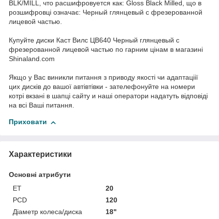
BLK/MILL, что расшифровуется как: Gloss Black Milled, що в
розшифровці означає: Черный глянцевый с фрезерованной
лицевой частью.
Купуйте диски Каст Вилс ЦВ640 Черный глянцевый с
фрезерованной лицевой частью по гарним цінам в магазині
Shinaland.com
Якщо у Вас виникли питання з приводу якості чи адаптаціії
цих дисків до вашої автівтівки - зателефонуйте на номери
котрі вкзані в шапці сайту и наші оператори надатуть відповіді
на всі Ваші питання.
Приховати
Характеристики
Основні атрибути
ET
20
PCD
120
Діаметр колеса/диска
18"