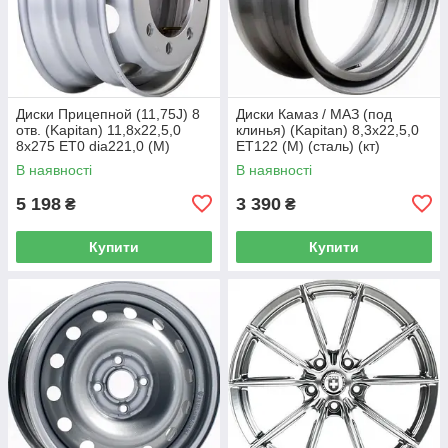
Диски Прицепной (11,75J) 8
Диски Камаз / МАЗ (под
отв. (Kapitan) 11,8x22,5,0
клинья) (Kapitan) 8,3x22,5,0
8x275 ET0 dia221,0 (M)
ET122 (M) (сталь) (кт)
(сталь) (кт)
В наявності
В наявності
5 198
3 390
₴
₴
Купити
Купити