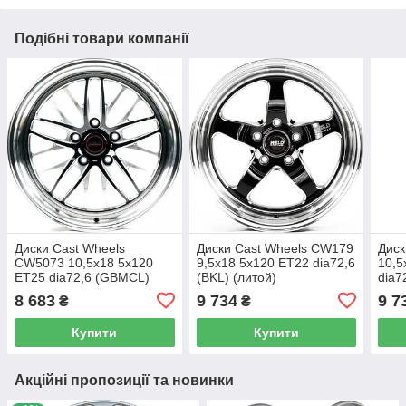
Подібні товари компанії
Диски Cast Wheels
Диски Cast Wheels CW179
Диск
CW5073 10,5x18 5x120
9,5x18 5x120 ET22 dia72,6
10,5
ET25 dia72,6 (GBMCL)
(BKL) (литой)
dia7
(литой)
8 683
9 734
9 7
₴
₴
Купити
Купити
Акційні пропозиції та новинки