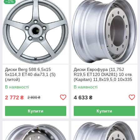
–1%
Диски Berg 588 6,5x15
Диски Еврофура (11,75J
5x114,3 ET40 dia73,1 (S)
R19,5 ET120 DIA281) 10 отв.
(литой)
(Kapitan) 11,8x19,5,0 10x335
ET120 dia281,0 (M) (сталь)
В наявності
В наявності
(кт)
2 772
4 633
₴
₴
2 800 ₴
Купити
Купити