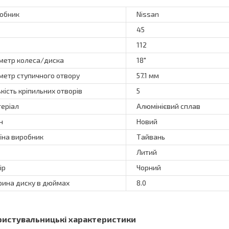
обник
Nissan
45
112
метр колеса/диска
18"
метр ступичного отвору
57.1 мм
ькість кріпильних отворів
5
еріал
Алюмінієвий сплав
н
Новий
їна виробник
Тайвань
Литий
ір
Чорний
ина диску в дюймах
8.0
ристувальницькі характеристики