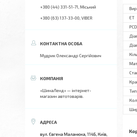
+380 (44) 331-51-71
Міський
Вир
ET
+380 (63) 137-33-00
VIBER
PCD
Діа
Діа
Кіл
Мудрик Олександр Сергійович
Мат
Ста
Кра
«ШинаЛенд» — інтернет-
Тип
магазин автотоварів.
Кол
Шир
Ко
вул. Євгена Маланюка, 114Б, Київ,