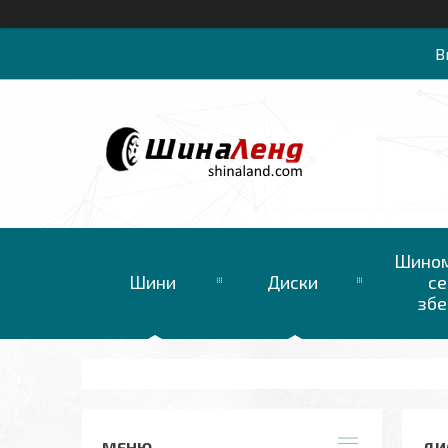
В
Шином
Шини
Диски
се
збе
ДИС