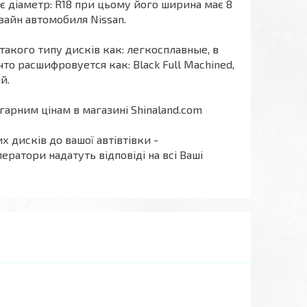
ає діаметр: R18 при цьому його ширина має 8
зайн автомобиля Nissan.
такого типу дисків как: легкосплавные, в
о расшифровуется как: Black Full Machined,
й.
арним цінам в магазині Shinaland.com
х дисків до вашої автівтівки -
ератори надатуть відповіді на всі Ваші