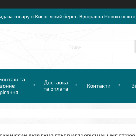
идача товару в Києві, лівий берег. Відправка Новою пошто
онтаж та
Доставка
зонне
Контакти
В
та оплата
рігання
КИ NISSAN 8X18 5X112 ET45 DIA57,1 ORIGINAL LINE CT1108