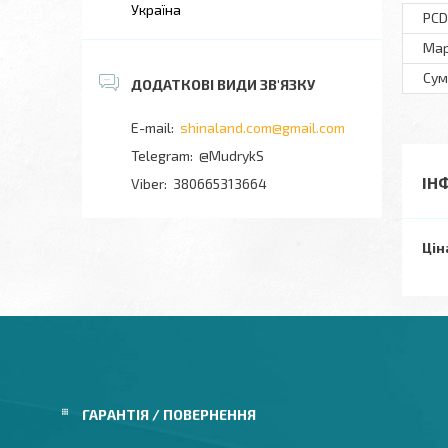
Україна
PCD
Ма
Сум
shinaland.com@gmail.com
@MudrykS
ІН
380665313664
Цін
ГАРАНТІЯ / ПОВЕРНЕННЯ