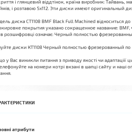
риття і глянцевий віддтінок, країна виробник: Тайвань, м
мів, і розтавою 5x112. Эти диски имеют оригинальный ди
ель диска CT1108 BMF Black Full Machined відноситься до 
кировке покрытия указано сокращенное название: BMF, чт
в розшифровці означає: Черный полностью фрезерованны
уйте диски КТ1108 Черный полностью фрезерованный по г
о у Вас виникли питання з приводу якості чи адаптаціії ци
елефонуйте на номери котрі вкзані в шапці сайту и наші оп
ання.
РАКТЕРИСТИКИ
новні атрибути