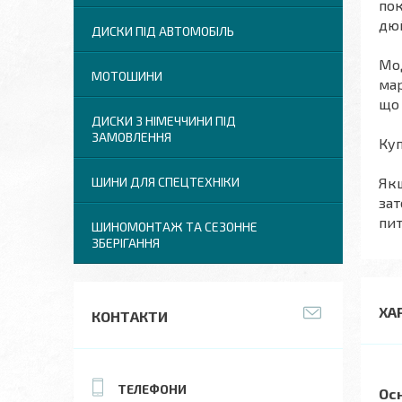
пок
дюй
ДИСКИ ПІД АВТОМОБІЛЬ
Мод
МОТОШИНИ
мар
що 
ДИСКИ З НІМЕЧЧИНИ ПІД
ЗАМОВЛЕННЯ
Куп
Якщ
ШИНИ ДЛЯ СПЕЦТЕХНІКИ
зат
пит
ШИНОМОНТАЖ ТА СЕЗОННЕ
ЗБЕРІГАННЯ
ХА
КОНТАКТИ
Ос