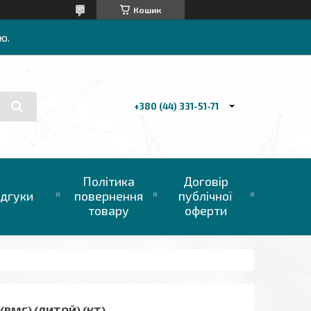
Кошик
ю.
+380 (44) 331-51-71
Політика
Договір
ідгуки
повернення
публічної
товару
оферти
 (BMF) (ЛИТОЙ) (КТ)