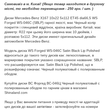
Самовивіз в м. Києві! (Якщо товар находится в другому
місті, то необхідно перемещєння - 250 грн. / шт. )
Диски Mercedes-Benz X167 10x22 5x112 ET45 dia66,5 WS
Forged WS-046C (SBLP) гарної якості, має Черный колір
покриття і глянцевий віддтінок, країна виробник: Китай, має
діаметр: R22 при цьому його ширина має 10 дюймів, і
розтавою 5x112. Эти диски имеют оригинальный дизайн
автомобиля Mercedes-Benz.
Модель диска WS Forged WS-046C Satin Black Lip Polished
відноситься до такого типу дисків как: легкосплавные, в
маркировке покрытия указано сокращенное название: SBLP,
что расшифровуется как: Satin Black Lip Polished, що в
розшифровці означає: Черный полуматовый с полированным
ободом.
Купуйте диски ВС Форгед ВС-046Ц Черный полуматовый с
полированным ободом по гарним цінам в магазині
Shinaland.com
Якщо у Вас виникли питання з приводу якості чи адаптаціії
цих дисків до вашої автівтівки - зателефонуйте на номери