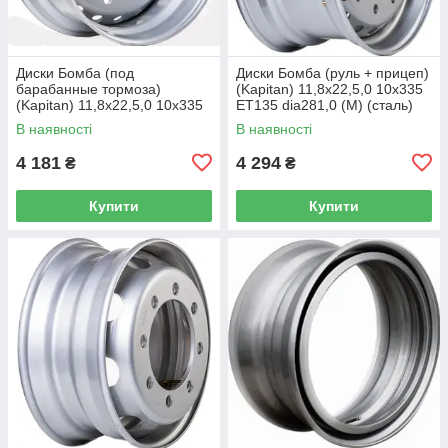
Диски Бомба (под
Диски Бомба (руль + прицеп)
барабанные тормоза)
(Kapitan) 11,8x22,5,0 10x335
(Kapitan) 11,8x22,5,0 10x335
ET135 dia281,0 (M) (сталь)
ET0 dia281,0 (M) (сталь) (кт)
(кт)
В наявності
В наявності
4 181
4 294
₴
₴
Купити
Купити