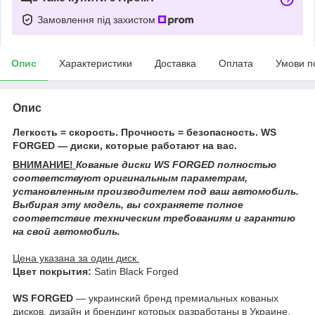
Замовлення під захистом
Опис
Характеристики
Доставка
Оплата
Умови п
Опис
Легкость = скорость. Прочность = безопасность. WS
FORGED — диски, которые работают на вас.
ВНИМАНИЕ!
Кованые диски WS FORGED
полностью
соответствуют оригинальным параметрам,
установленным производителем под ваш автомобиль.
Выбирая эту модель, вы сохраняете полное
соответствие техническим требованиям и гарантию
на свой автомобиль.
Цена указана за один диск.
Цвет покрытия:
Satin Black Forged
WS FORGED
— украинский бренд премиальных кованых
дисков, дизайн и брендинг которых разработаны в Украине.