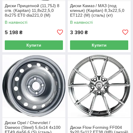
Диски Прицепной (11,75J) 8
Диски Камаз / МАЗ (под
отв. (Kapitan) 11,8x22,5,0
клинья) (Kapitan) 8,3x22,5,0
8x275 ET0 dia221,0 (M)
ET122 (M) (сталь) (кт)
(сталь) (кт)
В наявності
В наявності
5 198
3 390
₴
₴
Купити
Купити
Диски Opel / Chevrolet /
Daewoo (Steel) 5,6x14 4x100
Диски Flow Forming FF004
ET49 dia56,6 (S) (сталь)
9x20 5x112 ET38 (HB) (литой)