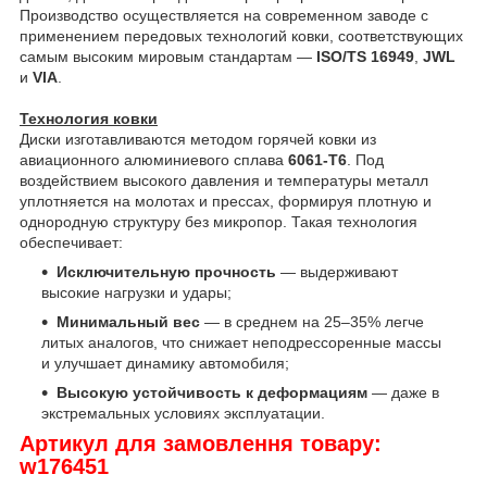
Производство осуществляется на современном заводе с
применением передовых технологий ковки, соответствующих
самым высоким мировым стандартам —
ISO/TS 16949
,
JWL
и
VIA
.
Технология ковки
Диски изготавливаются методом горячей ковки из
авиационного алюминиевого сплава
6061-T6
. Под
воздействием высокого давления и температуры металл
уплотняется на молотах и прессах, формируя плотную и
однородную структуру без микропор. Такая технология
обеспечивает:
Исключительную прочность
— выдерживают
высокие нагрузки и удары;
Минимальный вес
— в среднем на 25–35% легче
литых аналогов, что снижает неподрессоренные массы
и улучшает динамику автомобиля;
Высокую устойчивость к деформациям
— даже в
экстремальных условиях эксплуатации.
Артикул для замовлення товару:
w176451