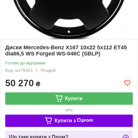
Диски Mercedes-Benz X167 10x22 5x112 ET45
dia66,5 WS Forged WS-046C (SBLP)
Готово до відправки
Код: w176451
Роздріб
50 270
₴
Купити
або
Купити з
Що таке купити з Пром?