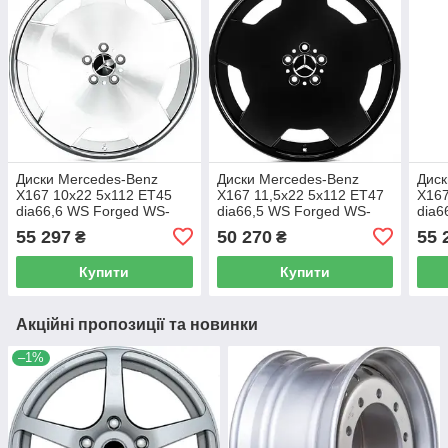
Диски Mercedes-Benz
Диски Mercedes-Benz
Диск
X167 10x22 5x112 ET45
X167 11,5x22 5x112 ET47
X167
dia66,6 WS Forged WS-
dia66,5 WS Forged WS-
dia6
046C (SMD)
046C (SBLP)
046
55 297
50 270
55 
₴
₴
Купити
Купити
Акційні пропозиції та новинки
–1%