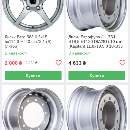
Диски Berg 588 6,5x15
Диски Еврофура (11,75J
5x114,3 ET40 dia73,1 (S)
R19,5 ET120 DIA281) 10 отв.
(литой)
(Kapitan) 11,8x19,5,0 10x335
ET120 dia281,0 (M) (сталь)
В наявності
В наявності
(кт)
2 800
4 633
₴
₴
2 828 ₴
Купити
Купити