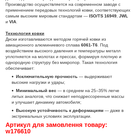
Производство осуществляется на современном заводе с
применением передовых технологий ковки, соответствующих
самым высоким мировым стандартам —
ISO/TS 16949
,
JWL
и
VIA
.
Технология ковки
Диски изготавливаются методом горячей ковки из
авиационного алюминиевого сплава
6061-T6
. Под
воздействием высокого давления и температуры металл
уплотняется на молотах и прессах, формируя плотную и
однородную структуру без микропор. Такая технология
обеспечивает:
Исключительную прочность
— выдерживают
высокие нагрузки и удары;
Минимальный вес
— в среднем на 25–35% легче
литых аналогов, что снижает неподрессоренные массы
и улучшает динамику автомобиля;
Высокую устойчивость к деформациям
— даже в
экстремальных условиях эксплуатации.
Артикул для замовлення товару:
w176610