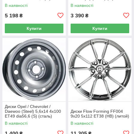
(сталь) (кт)
В наявності
В наявності
5 198
3 390
₴
₴
Купити
Купити
Диски Opel / Chevrolet /
Daewoo (Steel) 5,6x14 4x100
Диски Flow Forming FF004
ET49 dia56,6 (S) (сталь)
9x20 5x112 ET38 (HB) (литой)
В наявності
В наявності
1 400
11 305
₴
₴