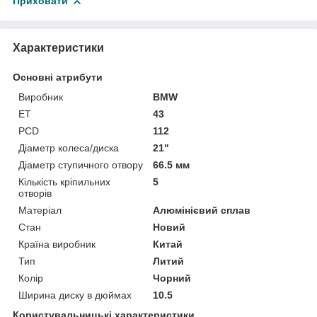
Приховати
Характеристики
Основні атрибути
Виробник
BMW
ET
43
PCD
112
Діаметр колеса/диска
21"
Діаметр ступичного отвору
66.5 мм
Кількість кріпильних
5
отворів
Матеріал
Алюмінієвий сплав
Стан
Новий
Країна виробник
Китай
Тип
Литий
Колір
Чорний
Ширина диску в дюймах
10.5
Користувальницькі характеристики