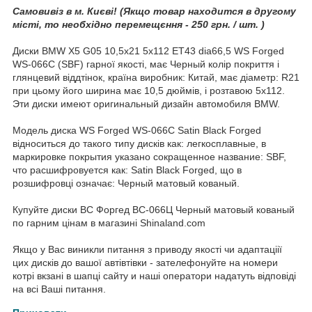
Самовивіз в м. Києві! (Якщо товар находится в другому
місті, то необхідно перемещєння - 250 грн. / шт. )
Диски BMW X5 G05 10,5x21 5x112 ET43 dia66,5 WS Forged
WS-066C (SBF) гарної якості, має Черный колір покриття і
глянцевий віддтінок, країна виробник: Китай, має діаметр: R21
при цьому його ширина має 10,5 дюймів, і розтавою 5x112.
Эти диски имеют оригинальный дизайн автомобиля BMW.
Модель диска WS Forged WS-066C Satin Black Forged
відноситься до такого типу дисків как: легкосплавные, в
маркировке покрытия указано сокращенное название: SBF,
что расшифровуется как: Satin Black Forged, що в
розшифровці означає: Черный матовый кованый.
Купуйте диски ВС Форгед ВС-066Ц Черный матовый кованый
по гарним цінам в магазині Shinaland.com
Якщо у Вас виникли питання з приводу якості чи адаптаціії
цих дисків до вашої автівтівки - зателефонуйте на номери
котрі вкзані в шапці сайту и наші оператори надатуть відповіді
на всі Ваші питання.