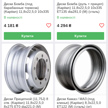
Диски Бомба (под
Диски Бомба (руль + прицеп)
барабанные тормоза)
(Kapitan) 11,8x22,5,0 10x335
(Kapitan) 11,8x22,5,0 10x335
ET135 dia281,0 (M) (сталь)
ET0 dia281,0 (M) (сталь) (кт)
(кт)
В наявності
В наявності
4 181
4 294
₴
₴
Купити
Купити
Диски Прицепной (11,75J) 8
Диски Камаз / МАЗ (под
отв. (Kapitan) 11,8x22,5,0
клинья) (Kapitan) 8,3x22,5,0
8x275 ET0 dia221,0 (M)
ET122 (M) (сталь) (кт)