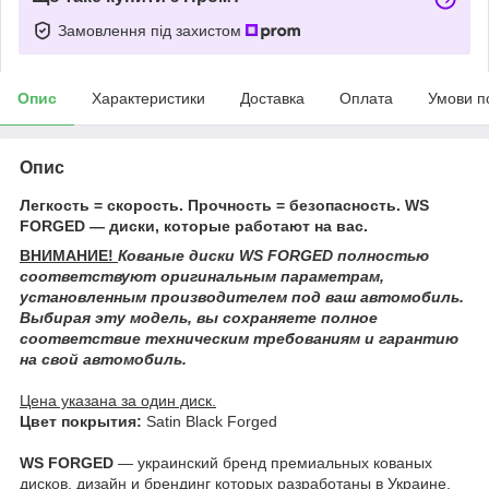
Замовлення під захистом
Опис
Характеристики
Доставка
Оплата
Умови п
Опис
Легкость = скорость. Прочность = безопасность. WS
FORGED — диски, которые работают на вас.
ВНИМАНИЕ!
Кованые диски WS FORGED
полностью
соответствуют оригинальным параметрам,
установленным производителем под ваш автомобиль.
Выбирая эту модель, вы сохраняете полное
соответствие техническим требованиям и гарантию
на свой автомобиль.
Цена указана за один диск.
Цвет покрытия:
Satin Black Forged
WS FORGED
— украинский бренд премиальных кованых
дисков, дизайн и брендинг которых разработаны в Украине.