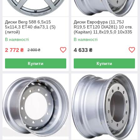
Диски Berg 588 6,5x15
Диски Еврофура (11,75J
5x114,3 ET40 dia73,1 (S)
R19,5 ET120 DIA281) 10 отв.
(литой)
(Kapitan) 11,8x19,5,0 10x335
ET120 dia281,0 (M) (сталь)
В наявності
В наявності
(кт)
2 772
4 633
₴
₴
2 800 ₴
Купити
Купити