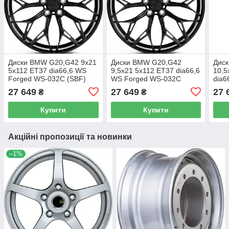
Диски BMW G20,G42 9x21
Диски BMW G20,G42
Дис
5x112 ET37 dia66,6 WS
9,5x21 5x112 ET37 dia66,6
10,5
Forged WS-032C (SBF)
WS Forged WS-032C
dia6
(SBF)
032C
27 649
27 649
27 
₴
₴
Купити
Купити
Акційні пропозиції та новинки
–1%