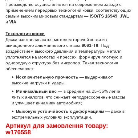
Производство осуществляется на современном заводе с
применением передовых технологий ковки, соответствующих
самым высоким мировым стандартам —
ISO/TS 16949
,
JWL
и
VIA
.
Технология ковки
Диски изготавливаются методом горячей ковки из
авиационного алюминиевого сплава
6061-T6
. Под
воздействием высокого давления и температуры металл
уплотняется на молотах и прессах, формируя плотную и
однородную структуру без микропор. Такая технология
обеспечивает:
Исключительную прочность
— выдерживают
высокие нагрузки и удары;
Минимальный вес
— в среднем на 25–35% легче
литых аналогов, что снижает неподрессоренные массы
и улучшает динамику автомобиля;
Высокую устойчивость к деформациям
— даже в
экстремальных условиях эксплуатации.
Артикул для замовлення товару:
w176558