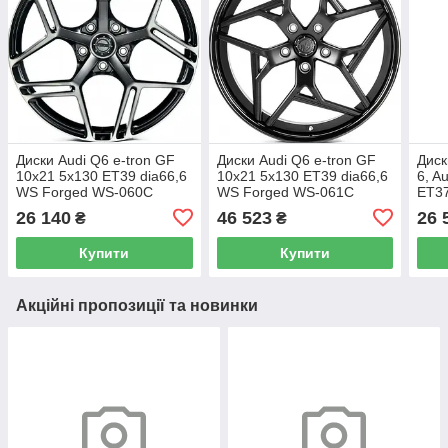
Диски Audi Q6 e-tron GF
Диски Audi Q6 e-tron GF
Диск
10x21 5x130 ET39 dia66,6
10x21 5x130 ET39 dia66,6
6, A
WS Forged WS-060C
WS Forged WS-061C
ET37
(SBMF)
(SBGBL)
WS-
26 140
46 523
26 
₴
₴
Купити
Купити
Акційні пропозиції та новинки