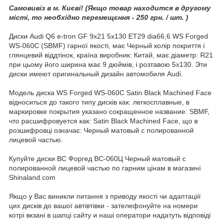
Самовивіз в м. Києві! (Якщо товар находится в другому
місті, то необхідно перемещєння - 250 грн. / шт. )
Диски Audi Q6 e-tron GF 9x21 5x130 ET29 dia66,6 WS Forged
WS-060C (SBMF) гарної якості, має Черный колір покриття і
глянцевий віддтінок, країна виробник: Китай, має діаметр: R21
при цьому його ширина має 9 дюймів, і розтавою 5x130. Эти
диски имеют оригинальный дизайн автомобиля Audi.
Модель диска WS Forged WS-060C Satin Black Machined Face
відноситься до такого типу дисків как: легкосплавные, в
маркировке покрытия указано сокращенное название: SBMF,
что расшифровуется как: Satin Black Machined Face, що в
розшифровці означає: Черный матовый с полированной
лицевой частью.
Купуйте диски ВС Форгед ВС-060Ц Черный матовый с
полированной лицевой частью по гарним цінам в магазині
Shinaland.com
Якщо у Вас виникли питання з приводу якості чи адаптаціії
цих дисків до вашої автівтівки - зателефонуйте на номери
котрі вкзані в шапці сайту и наші оператори надатуть відповіді