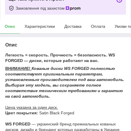
Замовлення під захистом
Опис
Характеристики
Доставка
Оплата
Умови п
Опис
Легкость = скорость. Прочность = безопасность. WS
FORGED — диски, которые работают на вас.
ВНИМАНИЕ!
Кованые диски WS FORGED
полностью
соответствуют оригинальным параметрам,
установленным производителем под ваш автомобиль.
Выбирая эту модель, вы сохраняете полное
соответствие техническим требованиям и гарантию
на свой автомобиль.
Цена указана за один диск.
Цвет покрытия:
Satin Black Forged
WS FORGED
— украинский бренд премиальных кованых
дисков, дизайн и брендинг которых разработаны в Украине.