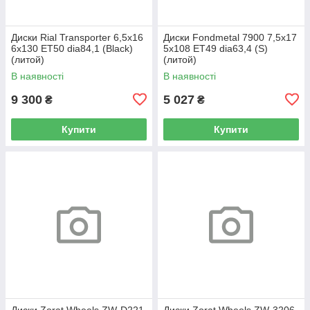
Диски Rial Transporter 6,5x16
Диски Fondmetal 7900 7,5x17
6x130 ET50 dia84,1 (Black)
5x108 ET49 dia63,4 (S)
(литой)
(литой)
В наявності
В наявності
9 300
5 027
₴
₴
Купити
Купити
Диски Zorat Wheels ZW-D221
Диски Zorat Wheels ZW-3206