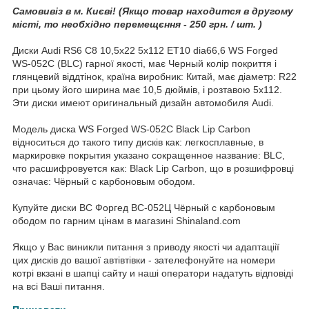
Самовивіз в м. Києві! (Якщо товар находится в другому
місті, то необхідно перемещєння - 250 грн. / шт. )
Диски Audi RS6 C8 10,5x22 5x112 ET10 dia66,6 WS Forged
WS-052C (BLC) гарної якості, має Черный колір покриття і
глянцевий віддтінок, країна виробник: Китай, має діаметр: R22
при цьому його ширина має 10,5 дюймів, і розтавою 5x112.
Эти диски имеют оригинальный дизайн автомобиля Audi.
Модель диска WS Forged WS-052C Black Lip Carbon
відноситься до такого типу дисків как: легкосплавные, в
маркировке покрытия указано сокращенное название: BLC,
что расшифровуется как: Black Lip Carbon, що в розшифровці
означає: Чёрный с карбоновым ободом.
Купуйте диски ВС Форгед ВС-052Ц Чёрный с карбоновым
ободом по гарним цінам в магазині Shinaland.com
Якщо у Вас виникли питання з приводу якості чи адаптаціії
цих дисків до вашої автівтівки - зателефонуйте на номери
котрі вкзані в шапці сайту и наші оператори надатуть відповіді
на всі Ваші питання.