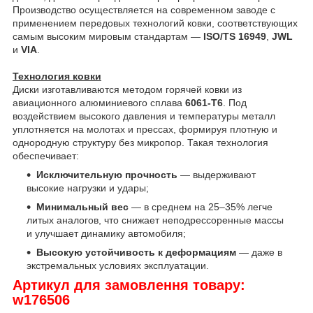
Производство осуществляется на современном заводе с
применением передовых технологий ковки, соответствующих
самым высоким мировым стандартам —
ISO/TS 16949
,
JWL
и
VIA
.
Технология ковки
Диски изготавливаются методом горячей ковки из
авиационного алюминиевого сплава
6061-T6
. Под
воздействием высокого давления и температуры металл
уплотняется на молотах и прессах, формируя плотную и
однородную структуру без микропор. Такая технология
обеспечивает:
Исключительную прочность
— выдерживают
высокие нагрузки и удары;
Минимальный вес
— в среднем на 25–35% легче
литых аналогов, что снижает неподрессоренные массы
и улучшает динамику автомобиля;
Высокую устойчивость к деформациям
— даже в
экстремальных условиях эксплуатации.
Артикул для замовлення товару:
w176506