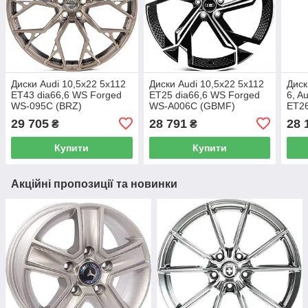
Диски Audi 10,5x22 5x112
Диски Audi 10,5x22 5x112
Диск
ET43 dia66,6 WS Forged
ET25 dia66,6 WS Forged
6, A
WS-095C (BRZ)
WS-A006C (GBMF)
ET26
WS-
29 705
28 791
28 
₴
₴
Купити
Купити
Акційні пропозиції та новинки