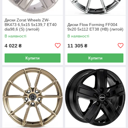
Диски Zorat Wheels ZW-
BK473 6,5x15 5x139,7 ET40
Диски Flow Forming FF004
dia98,6 (S) (литой)
9x20 5x112 ET38 (HB) (литой)
В наявності
В наявності
4 022
11 305
₴
₴
Купити
Купити