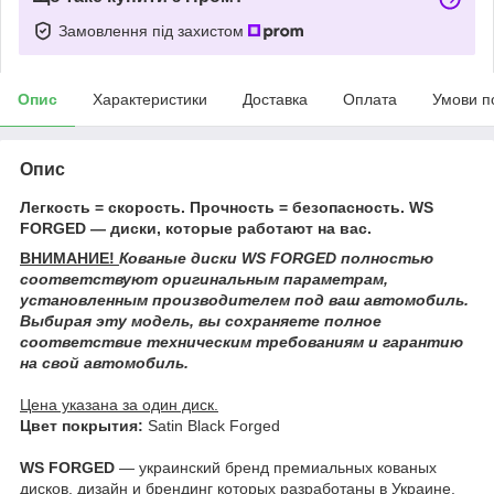
Замовлення під захистом
Опис
Характеристики
Доставка
Оплата
Умови п
Опис
Легкость = скорость. Прочность = безопасность. WS
FORGED — диски, которые работают на вас.
ВНИМАНИЕ!
Кованые диски WS FORGED
полностью
соответствуют оригинальным параметрам,
установленным производителем под ваш автомобиль.
Выбирая эту модель, вы сохраняете полное
соответствие техническим требованиям и гарантию
на свой автомобиль.
Цена указана за один диск.
Цвет покрытия:
Satin Black Forged
WS FORGED
— украинский бренд премиальных кованых
дисков, дизайн и брендинг которых разработаны в Украине.