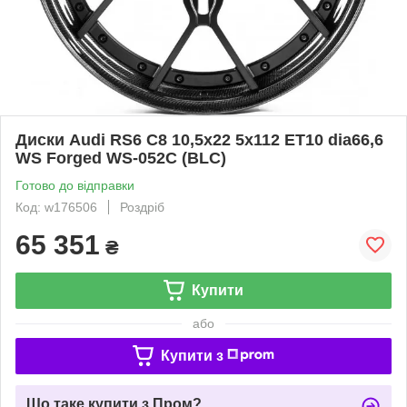
Диски Audi RS6 C8 10,5x22 5x112 ET10 dia66,6
WS Forged WS-052C (BLC)
Готово до відправки
Код: w176506
Роздріб
65 351
₴
Купити
або
Купити з
Що таке купити з Пром?