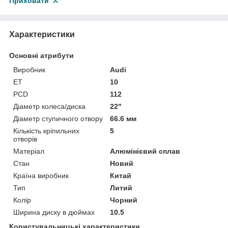
Приховати
Характеристики
Основні атрибути
Виробник
Audi
ET
10
PCD
112
Діаметр колеса/диска
22"
Діаметр ступичного отвору
66.6 мм
Кількість кріпильних
5
отворів
Матеріал
Алюмінієвий сплав
Стан
Новий
Країна виробник
Китай
Тип
Литий
Колір
Чорний
Ширина диску в дюймах
10.5
Користувальницькі характеристики