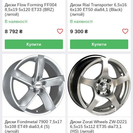
Диски Flow Forming FF004
Диски Rial Transporter 6,5x16
8,5x19 5x120 ET33 (BRZ)
6x130 ET50 dia84,1 (Black)
(литой)
(литой)
В наявності
В наявності
8 792
9 300
₴
₴
Купити
Купити
Диски Fondmetal 7900 7,5x17
Диски Zorat Wheels ZW-D221
5x108 ET49 dia63,4 (S)
6,5x15 5x112 ET35 dia73,1
(литой)
(HS) (литой)