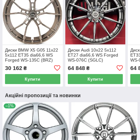
Диски BMW X5 G05 11x22
Диски Audi 10x22 5x112
Диск
5x112 ET35 dia66,6 WS
ET27 dia66,6 WS Forged
ET33
Forged WS-135C (BRZ)
WS-076C (SGLC)
WS-
30 162
64 848
64 
₴
₴
Купити
Купити
Акційні пропозиції та новинки
–1%