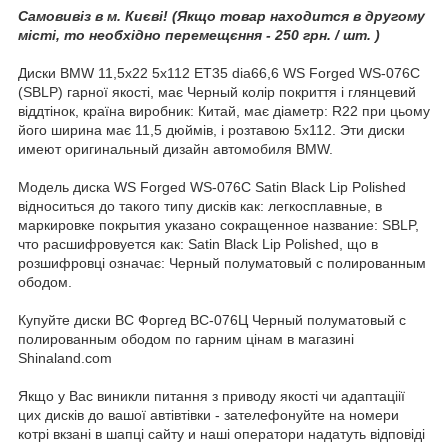
Самовивіз в м. Києві! (Якщо товар находится в другому
місті, то необхідно перемещєння - 250 грн. / шт. )
Диски BMW 11,5x22 5x112 ET35 dia66,6 WS Forged WS-076C
(SBLP) гарної якості, має Черный колір покриття і глянцевий
віддтінок, країна виробник: Китай, має діаметр: R22 при цьому
його ширина має 11,5 дюймів, і розтавою 5x112. Эти диски
имеют оригинальный дизайн автомобиля BMW.
Модель диска WS Forged WS-076C Satin Black Lip Polished
відноситься до такого типу дисків как: легкосплавные, в
маркировке покрытия указано сокращенное название: SBLP,
что расшифровуется как: Satin Black Lip Polished, що в
розшифровці означає: Черный полуматовый с полированным
ободом.
Купуйте диски ВС Форгед ВС-076Ц Черный полуматовый с
полированным ободом по гарним цінам в магазині
Shinaland.com
Якщо у Вас виникли питання з приводу якості чи адаптаціії
цих дисків до вашої автівтівки - зателефонуйте на номери
котрі вкзані в шапці сайту и наші оператори надатуть відповіді