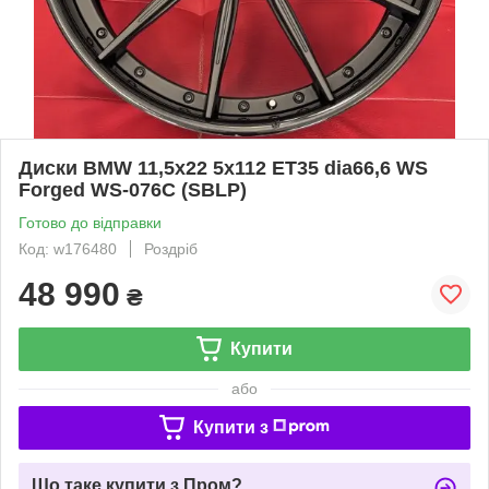
Диски BMW 11,5x22 5x112 ET35 dia66,6 WS
Forged WS-076C (SBLP)
Готово до відправки
Код: w176480
Роздріб
48 990
₴
Купити
або
Купити з
Що таке купити з Пром?