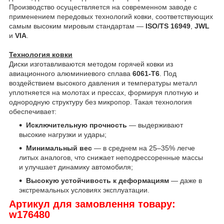
Производство осуществляется на современном заводе с
применением передовых технологий ковки, соответствующих
самым высоким мировым стандартам —
ISO/TS 16949
,
JWL
и
VIA
.
Технология ковки
Диски изготавливаются методом горячей ковки из
авиационного алюминиевого сплава
6061-T6
. Под
воздействием высокого давления и температуры металл
уплотняется на молотах и прессах, формируя плотную и
однородную структуру без микропор. Такая технология
обеспечивает:
Исключительную прочность
— выдерживают
высокие нагрузки и удары;
Минимальный вес
— в среднем на 25–35% легче
литых аналогов, что снижает неподрессоренные массы
и улучшает динамику автомобиля;
Высокую устойчивость к деформациям
— даже в
экстремальных условиях эксплуатации.
Артикул для замовлення товару:
w176480