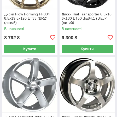
Диски Flow Forming FF004
Диски Rial Transporter 6,5x16
8,5x19 5x120 ET33 (BRZ)
6x130 ET50 dia84,1 (Black)
(литой)
(литой)
В наявності
В наявності
8 792
9 300
₴
₴
Купити
Купити
Диски Fondmetal 7900 7,5x17
Диски Zorat Wheels ZW-D221