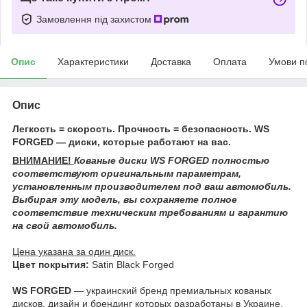
Замовлення під захистом
Опис
Характеристики
Доставка
Оплата
Умови п
Опис
Легкость = скорость. Прочность = безопасность. WS
FORGED — диски, которые работают на вас.
ВНИМАНИЕ!
Кованые диски WS FORGED
полностью
соответствуют оригинальным параметрам,
установленным производителем под ваш автомобиль.
Выбирая эту модель, вы сохраняете полное
соответствие техническим требованиям и гарантию
на свой автомобиль.
Цена указана за один диск.
Цвет покрытия:
Satin Black Forged
WS FORGED
— украинский бренд премиальных кованых
дисков, дизайн и брендинг которых разработаны в Украине.