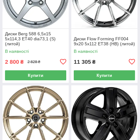
Диски Berg 588 6,5x15
5x114,3 ET40 dia73,1 (S)
Диски Flow Forming FF004
(литой)
9x20 5x112 ET38 (HB) (литой)
В наявності
В наявності
2 800
11 305
₴
₴
2 828 ₴
Купити
Купити