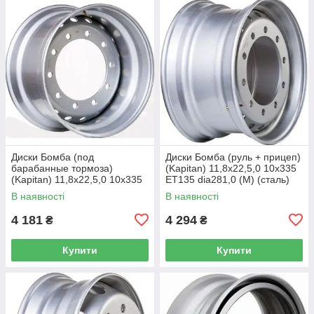
Диски Бомба (под
Диски Бомба (руль + прицеп)
барабанные тормоза)
(Kapitan) 11,8x22,5,0 10x335
(Kapitan) 11,8x22,5,0 10x335
ET135 dia281,0 (M) (сталь)
ET0 dia281,0 (M) (сталь) (кт)
(кт)
В наявності
В наявності
4 181
4 294
₴
₴
Купити
Купити