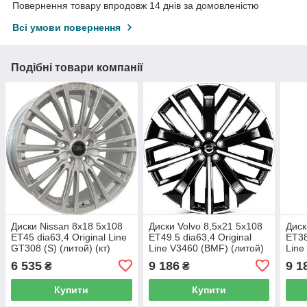
Повернення товару впродовж 14 днів за домовленістю
Всі умови повернення
Подібні товари компанії
Диски Nissan 8x18 5x108
Диски Volvo 8,5x21 5x108
Диск
ET45 dia63,4 Original Line
ET49.5 dia63,4 Original
ET38
GT308 (S) (литой) (кт)
Line V3460 (BMF) (литой)
Line
(кт)
(кт)
6 535
9 186
9 1
₴
₴
Купити
Купити