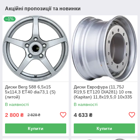
Акційні пропозиції та новинки
–1%
Диски Berg 588 6,5x15
Диски Еврофура (11,75J
5x114,3 ET40 dia73,1 (S)
R19,5 ET120 DIA281) 10 отв.
(литой)
(Kapitan) 11,8x19,5,0 10x335
ET120 dia281,0 (M) (сталь)
В наявності
В наявності
(кт)
2 800
4 633
₴
₴
2 828 ₴
Купити
Купити