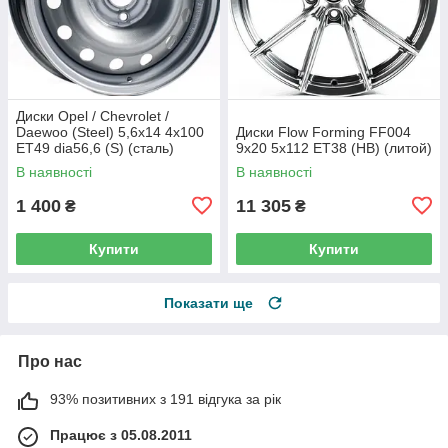
Диски Opel / Chevrolet /
Daewoo (Steel) 5,6x14 4x100
Диски Flow Forming FF004
ET49 dia56,6 (S) (сталь)
9x20 5x112 ET38 (HB) (литой)
В наявності
В наявності
1 400
11 305
₴
₴
Купити
Купити
Показати ще
Про нас
93% позитивних з 191 відгука за рік
Працює з 05.08.2011