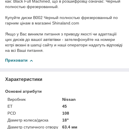
как: Black Full Machined, що в розшифровці означає: Черный
полностью фрезерованный.
Купуйте диски В002 Черный полностью фрезерованный по
гарним цінам в магазині Shinaland.com
Якщо у Вас виникли питання з приводу якості чи адаптаціії
цих дисків до вашої автівтівки - зателефонуйте на номери
котрі вкзані в шапці сайту и наші оператори надатуть відповіді
на всі Ваші питання.
Приховати
Характеристики
Основні атрибути
Виробник
Nissan
ET
45
PCD
108
Діаметр колеса/диска
18"
Діаметр ступичного отвору
63.4 мм