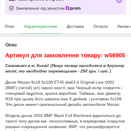
Замовлення під захистом
Опис
Характеристики
Доставка
Оплата
Умови 
Опис
Артикул для замовлення товару: w56905
Самовивіз в м. Києві! (Якщо товар находится в другому
місті, то необхідно перемещєння - 250 грн. / шт. )
Диски Nissan 8x18 5x108 ET45 dia63,4 Original Line V002
(BMF) (литой) (кт) гарної якості, має Черный колір покриття і
глянцевий віддтінок, країна виробник: Тайвань, має діаметр:
R18 при цьому його ширина має 8 дюймів, і розтавою 5x108.
Эти диски имеют оригинальный дизайн автомобиля Nissan.
Модель диска V002 BMF Black Full Machined відноситься до
такого типу дисків как: легкосплавные, в маркировке покрытия
указано сокращенное название: BMF, что расшифровуется