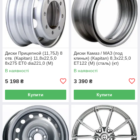
Диски Прицепной (11,75J) 8
Диски Камаз / МАЗ (под
отв. (Kapitan) 11,8x22,5,0
клинья) (Kapitan) 8,3x22,5,0
8x275 ET0 dia221,0 (M)
ET122 (M) (сталь) (кт)
(сталь) (кт)
В наявності
В наявності
5 198
3 390
₴
₴
Купити
Купити