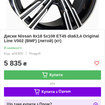
Диски Nissan 8x18 5x108 ET45 dia63,4 Original
Line V002 (BMF) (литой) (кт)
В наявності
Код: w56905
Роздріб
5 835
₴
Купити
або
Купити з
Що таке купити з Пром?