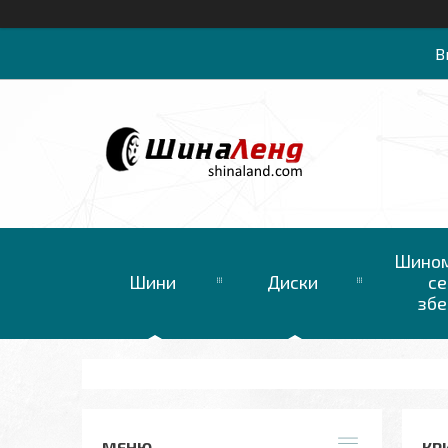
В
Шином
Шини
Диски
се
збе
КРИ