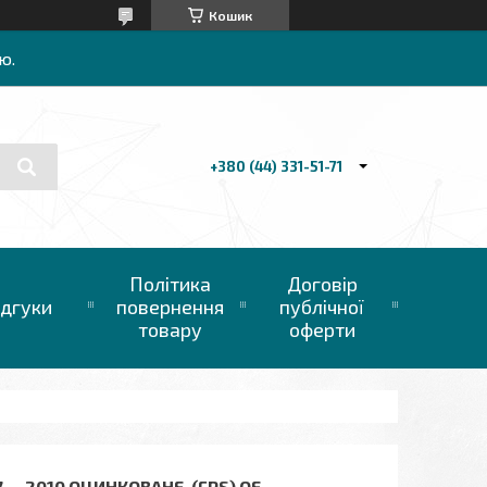
Кошик
ю.
+380 (44) 331-51-71
Політика
Договір
ідгуки
повернення
публічної
товару
оферти
7 — 2010 ОЦИНКОВАНЕ, (FPS) OE