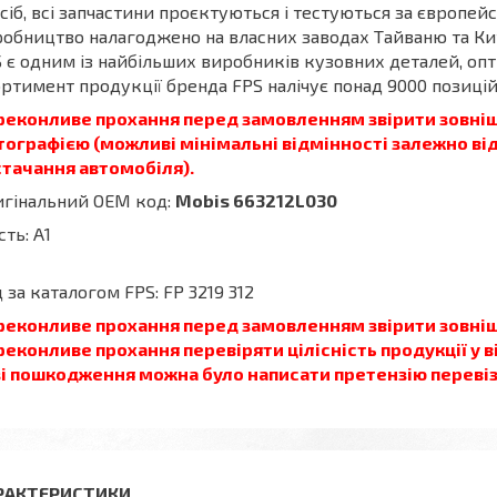
сіб, всі запчастини проєктуються і тестуються за європе
обництво налагоджено на власних заводах Тайваню та Ки
 є одним із найбільших виробників кузовних деталей, опт
ртимент продукції бренда FPS налічує понад 9000 позицій
реконливе прохання перед замовленням звірити зовнішн
ографією (можливі мінімальні відмінності залежно від
стачання автомобіля).
игінальний OEM код:
Mobis 663212L030
сть: А1
 за каталогом FPS: FP 3219 312
реконливе прохання перед замовленням звірити зовніш
еконливе прохання перевіряти цілісність продукції у в
зі пошкодження можна було написати претензію перевіз
РАКТЕРИСТИКИ