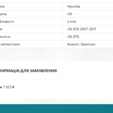
рка
Hyundai
дель
i30
бливості
з отв.
ія
i30 (FD) 2007-2011
існість
i30 (FD)
 запчастини
Аналог, Оригінал
ФОРМАЦІЯ ДЛЯ ЗАМОВЛЕННЯ
а:
1 923 ₴