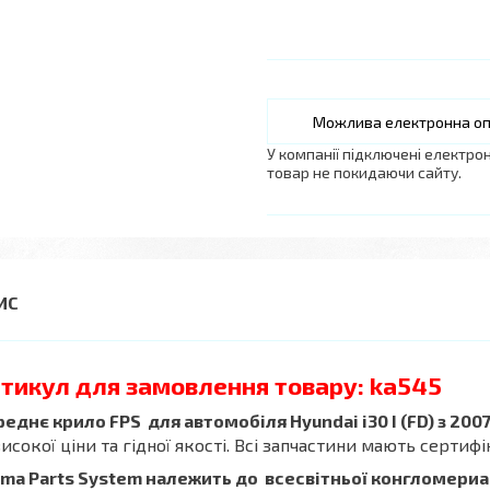
У компанії підключені електро
товар не покидаючи сайту.
тикул для замовлення товару: ka545
еднє крило FPS для автомобіля Hyundai i30 I (FD) з 2007
исокої ціни та гідної якості. Всі запчастини мають серти
ma Parts System належить до всесвітньої конгломериаці