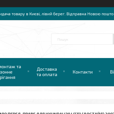
идача товару в Києві, лівий берег. Відправка Новою пошто
онтаж та
Доставка
зонне
Контакти
В
та оплата
рігання
ЛО ПЕРЕД. ПРАВЕ ДЛЯ HYUNDAI I30 I (FD) (ДОСТАЙЛ) 200