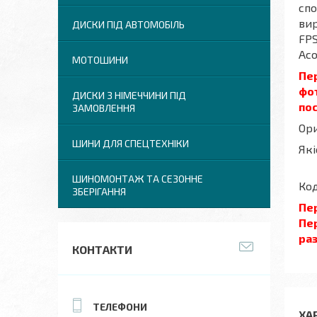
спо
вир
ДИСКИ ПІД АВТОМОБІЛЬ
FPS
Асо
МОТОШИНИ
Пе
фот
ДИСКИ З НІМЕЧЧИНИ ПІД
по
ЗАМОВЛЕННЯ
Ор
ШИНИ ДЛЯ СПЕЦТЕХНІКИ
Які
ШИНОМОНТАЖ ТА СЕЗОННЕ
Код
ЗБЕРІГАННЯ
Пе
Пер
ра
КОНТАКТИ
ХА