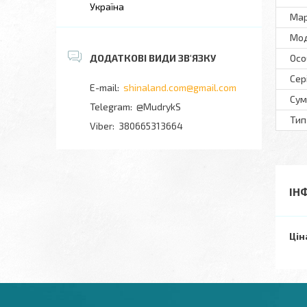
Україна
Ма
Мo
Осо
Сер
shinaland.com@gmail.com
Сум
@MudrykS
Тип
380665313664
ІН
Цін