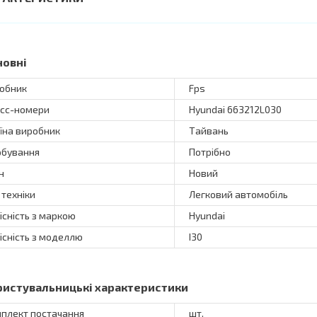
новні
обник
Fps
сс-номери
Hyundai 663212L030
їна виробник
Тайвань
бування
Потрібно
н
Новий
 техніки
Легковий автомобіль
існість з маркою
Hyundai
існість з моделлю
I30
ристувальницькі характеристики
плект постачання
шт.