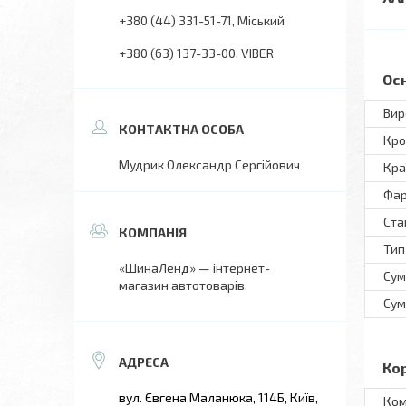
+380 (44) 331-51-71
Міський
+380 (63) 137-33-00
VIBER
Ос
Вир
Кро
Мудрик Олександр Сергійович
Кра
Фар
Ста
Тип
«ШинаЛенд» — інтернет-
Сум
магазин автотоварів.
Сум
Ко
вул. Євгена Маланюка, 114Б, Київ,
Ком