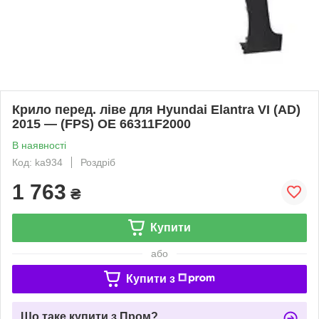
Крило перед. ліве для Hyundai Elantra VI (AD)
2015 — (FPS) OE 66311F2000
В наявності
Код: ka934
Роздріб
1 763
₴
Купити
або
Купити з
Що таке купити з Пром?