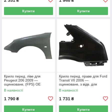
2 351
1 946
₴
₴
Купити
Купити
Крило перед. ліве для
Крило перед. праве для Ford
Peugeot 206 2009 —
Transit VII 2006 —
оцинковане, (FPS) OE
оцинковане, з відв. для
7840J4
поворотника, (FPS) OE
В наявності
В наявності
1370602
1 790
1 731
₴
₴
Купити
Купити