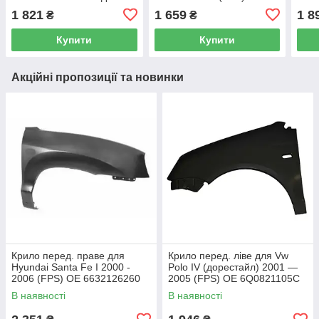
повт., (FPS) OE
663113Q000
1 821
1 659
1 8
₴
₴
663112S000
Купити
Купити
Акційні пропозиції та новинки
Крило перед. праве для
Крило перед. ліве для Vw
Hyundai Santa Fe I 2000 -
Polo IV (дорестайл) 2001 —
2006 (FPS) OE 6632126260
2005 (FPS) OE 6Q0821105C
В наявності
В наявності