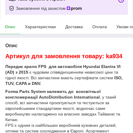
Замовлення під захистом
Опис
Характеристики
Доставка
Оплата
Умови п
Опис
Артикул для замовлення товару: ka934
Переднє крило FPS для автомобіля Hyundai Elantra VI
(AD) з 2015
є чудовим співвідношенням невисокої ціни та
гідної якості. Всі запчастини мають сертифікати систем
ISO,
TUV, CAPA и DNV.
Forma Parts System належить до всесвітньої
конгломериації AutoDistribution International
, у такий
спосіб, всі запчастини проєктуються та тестуються за
європейськими стандартами якості, водночас саме
виробництво налагоджено на власних заводах Тайваню та
Китаю.
FPS є одним із найбільших виробників кузовних деталей,
оптики та систем охолодження в Європі. Асортимент