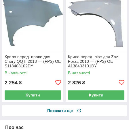
Крило перед. праве для
Крило перед. ліве для Zaz
Chery QQ II 2013 — (FPS) OE
Forza 2010 — (FPS) OE
S118403102DY
A138403101DY
В наявності
В наявності
2 254
2 826
₴
₴
Купити
Купити
Показати ще
Про нас